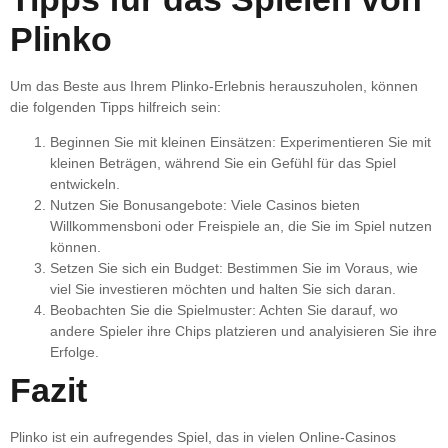
Plinko
Um das Beste aus Ihrem Plinko-Erlebnis herauszuholen, können
die folgenden Tipps hilfreich sein:
Beginnen Sie mit kleinen Einsätzen: Experimentieren Sie mit
kleinen Beträgen, während Sie ein Gefühl für das Spiel
entwickeln.
Nutzen Sie Bonusangebote: Viele Casinos bieten
Willkommensboni oder Freispiele an, die Sie im Spiel nutzen
können.
Setzen Sie sich ein Budget: Bestimmen Sie im Voraus, wie
viel Sie investieren möchten und halten Sie sich daran.
Beobachten Sie die Spielmuster: Achten Sie darauf, wo
andere Spieler ihre Chips platzieren und analyisieren Sie ihre
Erfolge.
Fazit
Plinko ist ein aufregendes Spiel, das in vielen Online-Casinos