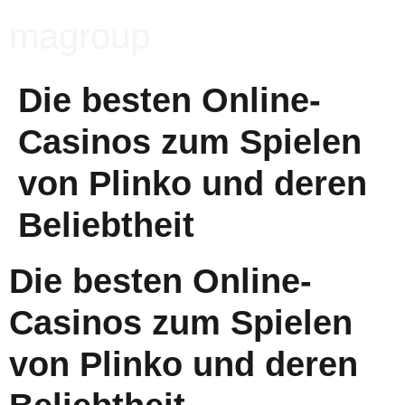
magroup
Die besten Online-
Casinos zum Spielen
von Plinko und deren
Beliebtheit
Die besten Online-
Casinos zum Spielen
von Plinko und deren