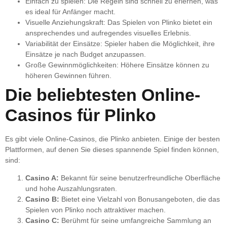
Einfach zu spielen: Die Regeln sind schnell zu erlernen, was
es ideal für Anfänger macht.
Visuelle Anziehungskraft: Das Spielen von Plinko bietet ein
ansprechendes und aufregendes visuelles Erlebnis.
Variabilität der Einsätze: Spieler haben die Möglichkeit, ihre
Einsätze je nach Budget anzupassen.
Große Gewinnmöglichkeiten: Höhere Einsätze können zu
höheren Gewinnen führen.
Die beliebtesten Online-
Casinos für Plinko
Es gibt viele Online-Casinos, die Plinko anbieten. Einige der besten
Plattformen, auf denen Sie dieses spannende Spiel finden können,
sind:
Casino A:
Bekannt für seine benutzerfreundliche Oberfläche
und hohe Auszahlungsraten.
Casino B:
Bietet eine Vielzahl von Bonusangeboten, die das
Spielen von Plinko noch attraktiver machen.
Casino C:
Berühmt für seine umfangreiche Sammlung an