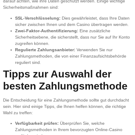
darauf achten, wie ihre Daten geschützt werden. Einige wichtige
Sicherheitsmaßnahmen sind:
SSL-Verschlüsselung:
Dies gewährleistet, dass Ihre Daten
sicher zwischen Ihnen und dem Casino übertragen werden.
Zwei-Faktor-Authentifizierung:
Eine zusätzliche
Sicherheitsebene, die sicherstellt, dass nur Sie auf Ihr Konto
zugreifen können.
Regulierte Zahlungsanbieter:
Verwenden Sie nur
Zahlungsmethoden, die von einer Finanzaufsichtsbehörde
reguliert sind.
Tipps zur Auswahl der
besten Zahlungsmethode
Die Entscheidung für eine Zahlungsmethode sollte gut durchdacht
sein. Hier sind einige Tipps, die Ihnen helfen können, die richtige
Wahl zu treffen:
Verfügbarkeit prüfen:
Überprüfen Sie, welche
Zahlungsmethoden in Ihrem bevorzugten Online-Casino