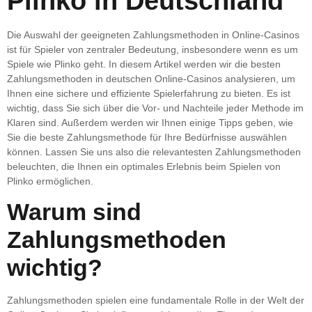
Plinko in Deutschland
Die Auswahl der geeigneten Zahlungsmethoden in Online-Casinos
ist für Spieler von zentraler Bedeutung, insbesondere wenn es um
Spiele wie Plinko geht. In diesem Artikel werden wir die besten
Zahlungsmethoden in deutschen Online-Casinos analysieren, um
Ihnen eine sichere und effiziente Spielerfahrung zu bieten. Es ist
wichtig, dass Sie sich über die Vor- und Nachteile jeder Methode im
Klaren sind. Außerdem werden wir Ihnen einige Tipps geben, wie
Sie die beste Zahlungsmethode für Ihre Bedürfnisse auswählen
können. Lassen Sie uns also die relevantesten Zahlungsmethoden
beleuchten, die Ihnen ein optimales Erlebnis beim Spielen von
Plinko ermöglichen.
Warum sind
Zahlungsmethoden
wichtig?
Zahlungsmethoden spielen eine fundamentale Rolle in der Welt der