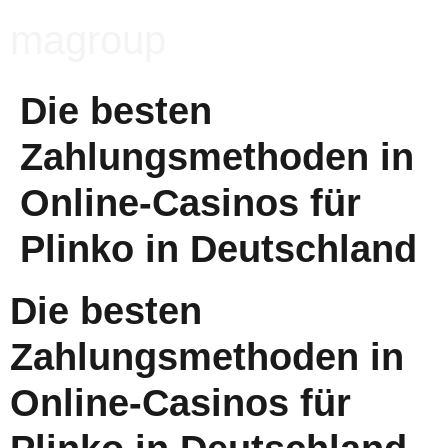
magroup
Die besten
Zahlungsmethoden in
Online-Casinos für
Plinko in Deutschland
Die besten
Zahlungsmethoden in
Online-Casinos für