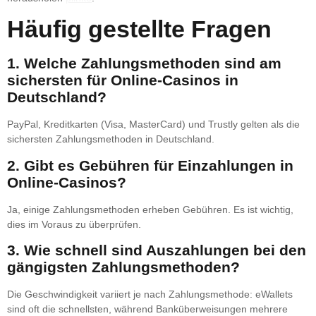
Häufig gestellte Fragen
1. Welche Zahlungsmethoden sind am
sichersten für Online-Casinos in
Deutschland?
PayPal, Kreditkarten (Visa, MasterCard) und Trustly gelten als die
sichersten Zahlungsmethoden in Deutschland.
2. Gibt es Gebühren für Einzahlungen in
Online-Casinos?
Ja, einige Zahlungsmethoden erheben Gebühren. Es ist wichtig,
dies im Voraus zu überprüfen.
3. Wie schnell sind Auszahlungen bei den
gängigsten Zahlungsmethoden?
Die Geschwindigkeit variiert je nach Zahlungsmethode: eWallets
sind oft die schnellsten, während Banküberweisungen mehrere