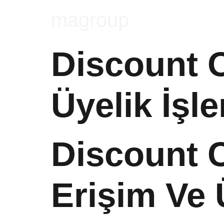
magroup
Discount O
Üyelik İşl
Discount C
Erişim Ve 