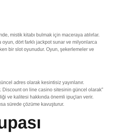
de, mistik kitabı bulmak için maceraya atılırlar.
 oyun, dört farklı jackpot sunar ve milyonlarca
çeken bir slot oyunudur. Oyun, şekerlemeler ve
cel adres olarak kesintisiz yayınlanır.
Discount on line casino sitesinin güncel olarak”
liği ve kalitesi hakkında önemli ipuçları verir.
kısa sürede çözüme kavuşturur.
upası