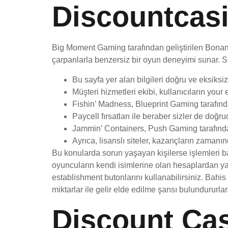
Discountcasi
Big Moment Gaming tarafından geliştirilen Bonan
çarpanlarla benzersiz bir oyun deneyimi sunar. S
Bu sayfa yer alan bilgileri doğru ve eksiksi
Müşteri hizmetleri ekibi, kullanıcıların your 
Fishin’ Madness, Blueprint Gaming tarafından
Paycell fırsatları ile beraber sizler de d
Jammin’ Containers, Push Gaming tarafında
Ayrıca, lisanslı siteler, kazançların zamanı
Bu konularda sorun yaşayan kişilerse işlemleri ba
oyuncuların kendi isimlerine olan hesaplardan ya
establishment butonlarını kullanabilirsiniz. Bahi
miktarlar ile gelir elde edilme şansı bulundururlar
Discount Cas