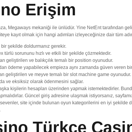
no Erişim
za, Megaways mekaniği ile ünlüdür. Yine NetEnt tarafından geli
iteye kayıt olmak için hangi adımları izleyeceğinize dair tüm a
z bir şekilde doldurmanız gerekir.
ex türlü sorununu hızlı ve etkili bir şekilde çözmektedir.
 geliştirilen ve balıkçılık temalı bir position oyunudur.
oğrudan ödeme yapabilecek empieza aynı zamanda güven veren bir
n geliştirilen ve meyve temalı bir slot machine game oyunudur.
nda ve eksiksiz olarak ödenmesini sağlar.
şka kişilerin hesapları üzerinden yapmak istemektedirler. Bunda
pmalıdırlar. Güncel giriş adresine ulaşmak istiyorsanız, sayfamı
s sevenler, site içinde bulunan oyun kategorilerini en iyi şekild
.
ino Türkçe Casin