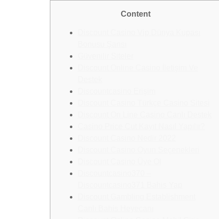
Content
Discount Casino Vip Dünya Kupası
Bonusu Şansı
Güvenilir Siteler
Discount Online Casino İletişim Ve
Destek
Discountcasino Erişim
Discount Casino Türkçe Casino Sitesi
Discount On Line Casino Canlı Destek
Casino Price Cut Kayıt Nasıl Yapılır?
Discount Casino Nedir 2022
Discount Casino Oyun Seçenekleri
Discount Casino Üye Ol
Discountcasino370 –
Discountcasino371 Bahis Yap
Discount Gambling Establishment
Canlı Bahis Heyecanı