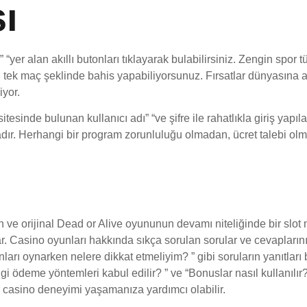
ı
er alan akıllı butonları tıklayarak bulabilirsiniz. Zengin spor tür
ek maç şeklinde bahis yapabiliyorsunuz. Fırsatlar dünyasına ad
yor.
sinde bulunan kullanıcı adı” “ve şifre ile rahatlıkla giriş yapı
adır. Herhangi bir program zorunluluğu olmadan, ücret talebi o
ilen ve orijinal Dead or Alive oyununun devamı niteliğinde bir sl
r. Casino oyunları hakkında sıkça sorulan sorular ve cevaplarını
arı oynarken nelere dikkat etmeliyim? ” gibi soruların yanıtları 
gi ödeme yöntemleri kabul edilir? ” ve “Bonuslar nasıl kullanılır
r casino deneyimi yaşamanıza yardımcı olabilir.