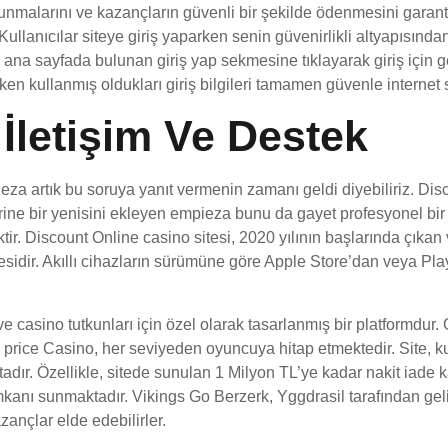
unmalarını ve kazançların güvenli bir şekilde ödenmesini garanti 
lanıcılar siteye giriş yaparken senin güvenirlikli altyapısından 
e ana sayfada bulunan giriş yap sekmesine tıklayarak giriş için g
rken kullanmış oldukları giriş bilgileri tamamen güvenle internet 
İletişim Ve Destek
pieza artık bu soruya yanıt vermenin zamanı geldi diyebiliriz. Disco
erine bir yenisini ekleyen empieza bunu da gayet profesyonel bir 
ir. Discount Online casino sitesi, 2020 yılının başlarında çıkan 
itesidir. Akıllı cihazların sürümüne göre Apple Store’dan veya 
 casino tutkunları için özel olarak tasarlanmış bir platformdur.
price Casino, her seviyeden oyuncuya hitap etmektedir. Site, kull
ır. Özellikle, sitede sunulan 1 Milyon TL’ye kadar nakit iade ka
mkanı sunmaktadır. Vikings Go Berzerk, Yggdrasil tarafından geliş
ançlar elde edebilirler.