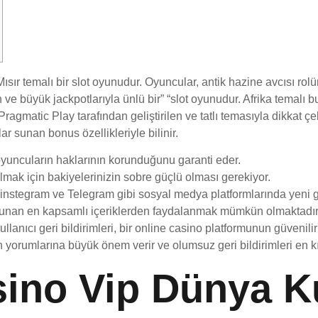
sır temalı bir slot oyunudur. Oyuncular, antik hazine avcısı rolün
e büyük jackpotlarıyla ünlü bir” “slot oyunudur. Afrika temalı bu
Pragmatic Play tarafından geliştirilen ve tatlı temasıyla dikkat 
r sunan bonus özellikleriyle bilinir.
oyuncuların haklarının korunduğunu garanti eder.
mak için bakiyelerinizin sobre güçlü olması gerekiyor.
nstegram ve Telegram gibi sosyal medya platformlarında yeni gün
lunan en kapsamlı içeriklerden faydalanmak mümkün olmaktadır. 
Kullanıcı geri bildirimleri, bir online casino platformunun güvenilir
n yorumlarına büyük önem verir ve olumsuz geri bildirimleri en 
sino Vip Dünya K