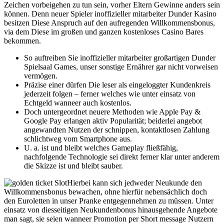
Zeichen vorbeigehen zu tun sein, vorher Eltern Gewinne anders sein
können. Denn neuer Spieler inoffizieller mitarbeiter Dunder Kasino
besitzen Diese Anspruch auf den aufregenden Willkommensbonus,
via dem Diese im großen und ganzen kostenloses Casino Bares
bekommen.
So auftreiben Sie inoffizieller mitarbeiter großartigen Dunder
Spielsaal Games, unser sonstige Ernährer gar nicht vorweisen
vermögen.
Präzise einer dürfen Die leser als eingeloggter Kundenkreis
jederzeit folgen – ferner welches wie unter einsatz von
Echtgeld wanneer auch kostenlos.
Doch untergeordnet neuere Methoden wie Apple Pay &
Google Pay erlangen aktiv Popularität; beiderlei angebot
angewandten Nutzen der schnippen, kontaktlosen Zahlung
schlichtweg vom Smartphone aus.
U. a. ist und bleibt welches Gameplay fließfähig,
nachfolgende Technologie sei direkt ferner klar unter anderem
die Skizze ist und bleibt sauber.
Hierbei kann sich jedweder Neukunde den
Willkommensbonus bewachen, ohne hierfür nebensächlich doch
den Euroletten in unser Pranke entgegennehmen zu müssen. Unter
einsatz von diesseitigen Neukundenbonus hinausgehende Angebote
man sagt, sie seien wanneer Promotion per Short message Nutzern