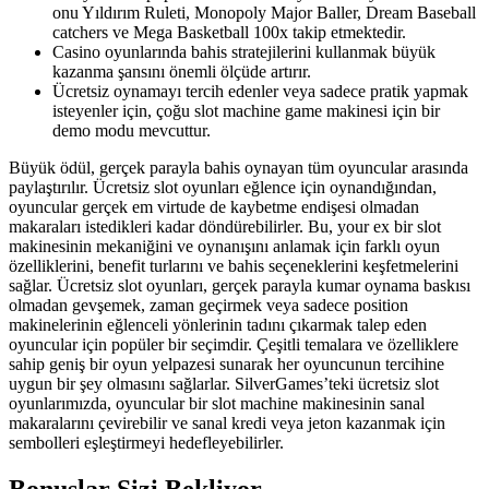
onu Yıldırım Ruleti, Monopoly Major Baller, Dream Baseball
catchers ve Mega Basketball 100x takip etmektedir.
Casino oyunlarında bahis stratejilerini kullanmak büyük
kazanma şansını önemli ölçüde artırır.
Ücretsiz oynamayı tercih edenler veya sadece pratik yapmak
isteyenler için, çoğu slot machine game makinesi için bir
demo modu mevcuttur.
Büyük ödül, gerçek parayla bahis oynayan tüm oyuncular arasında
paylaştırılır. Ücretsiz slot oyunları eğlence için oynandığından,
oyuncular gerçek em virtude de kaybetme endişesi olmadan
makaraları istedikleri kadar döndürebilirler. Bu, your ex bir slot
makinesinin mekaniğini ve oynanışını anlamak için farklı oyun
özelliklerini, benefit turlarını ve bahis seçeneklerini keşfetmelerini
sağlar. Ücretsiz slot oyunları, gerçek parayla kumar oynama baskısı
olmadan gevşemek, zaman geçirmek veya sadece position
makinelerinin eğlenceli yönlerinin tadını çıkarmak talep eden
oyuncular için popüler bir seçimdir. Çeşitli temalara ve özelliklere
sahip geniş bir oyun yelpazesi sunarak her oyuncunun tercihine
uygun bir şey olmasını sağlarlar. SilverGames’teki ücretsiz slot
oyunlarımızda, oyuncular bir slot machine makinesinin sanal
makaralarını çevirebilir ve sanal kredi veya jeton kazanmak için
sembolleri eşleştirmeyi hedefleyebilirler.