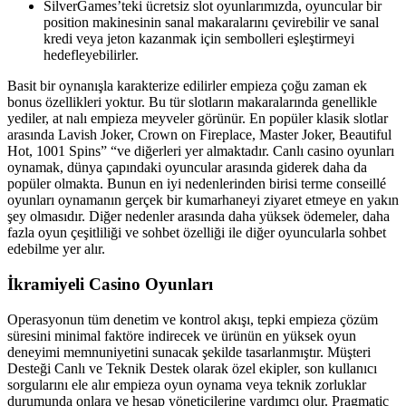
SilverGames’teki ücretsiz slot oyunlarımızda, oyuncular bir
position makinesinin sanal makaralarını çevirebilir ve sanal
kredi veya jeton kazanmak için sembolleri eşleştirmeyi
hedefleyebilirler.
Basit bir oynanışla karakterize edilirler empieza çoğu zaman ek
bonus özellikleri yoktur. Bu tür slotların makaralarında genellikle
yediler, at nalı empieza meyveler görünür. En popüler klasik slotlar
arasında Lavish Joker, Crown on Fireplace, Master Joker, Beautiful
Hot, 1001 Spins” “ve diğerleri yer almaktadır. Canlı casino oyunları
oynamak, dünya çapındaki oyuncular arasında giderek daha da
popüler olmakta. Bunun en iyi nedenlerinden birisi terme conseillé
oyunları oynamanın gerçek bir kumarhaneyi ziyaret etmeye en yakın
şey olmasıdır. Diğer nedenler arasında daha yüksek ödemeler, daha
fazla oyun çeşitliliği ve sohbet özelliği ile diğer oyuncularla sohbet
edebilme yer alır.
İkramiyeli Casino Oyunları
Operasyonun tüm denetim ve kontrol akışı, tepki empieza çözüm
süresini minimal faktöre indirecek ve ürünün en yüksek oyun
deneyimi memnuniyetini sunacak şekilde tasarlanmıştır. Müşteri
Desteği Canlı ve Teknik Destek olarak özel ekipler, son kullanıcı
sorgularını ele alır empieza oyun oynama veya teknik zorluklar
durumunda onlara ve hesap yöneticilerine yardımcı olur. Pragmatic