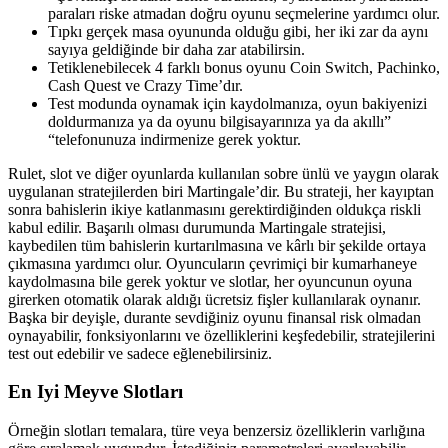
paraları riske atmadan doğru oyunu seçmelerine yardımcı olur.
Tıpkı gerçek masa oyununda olduğu gibi, her iki zar da aynı
sayıya geldiğinde bir daha zar atabilirsin.
Tetiklenebilecek 4 farklı bonus oyunu Coin Switch, Pachinko,
Cash Quest ve Crazy Time’dır.
Test modunda oynamak için kaydolmanıza, oyun bakiyenizi
doldurmanıza ya da oyunu bilgisayarınıza ya da akıllı”
“telefonunuza indirmenize gerek yoktur.
Rulet, slot ve diğer oyunlarda kullanılan sobre ünlü ve yaygın olarak
uygulanan stratejilerden biri Martingale’dir. Bu strateji, her kayıptan
sonra bahislerin ikiye katlanmasını gerektirdiğinden oldukça riskli
kabul edilir. Başarılı olması durumunda Martingale stratejisi,
kaybedilen tüm bahislerin kurtarılmasına ve kârlı bir şekilde ortaya
çıkmasına yardımcı olur. Oyuncuların çevrimiçi bir kumarhaneye
kaydolmasına bile gerek yoktur ve slotlar, her oyuncunun oyuna
girerken otomatik olarak aldığı ücretsiz fişler kullanılarak oynanır.
Başka bir deyişle, durante sevdiğiniz oyunu finansal risk olmadan
oynayabilir, fonksiyonlarını ve özelliklerini keşfedebilir, stratejilerini
test out edebilir ve sadece eğlenebilirsiniz.
En Iyi Meyve Slotları
Örneğin slotları temalara, türe veya benzersiz özelliklerin varlığına