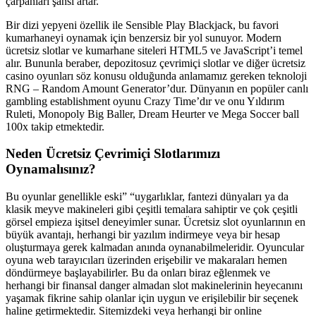
çarpanları şansı artar.
Bir dizi yepyeni özellik ile Sensible Play Blackjack, bu favori
kumarhaneyi oynamak için benzersiz bir yol sunuyor. Modern
ücretsiz slotlar ve kumarhane siteleri HTML5 ve JavaScript’i temel
alır. Bununla beraber, depozitosuz çevrimiçi slotlar ve diğer ücretsiz
casino oyunları söz konusu olduğunda anlamamız gereken teknoloji
RNG – Random Amount Generator’dur. Dünyanın en popüler canlı
gambling establishment oyunu Crazy Time’dır ve onu Yıldırım
Ruleti, Monopoly Big Baller, Dream Heurter ve Mega Soccer ball
100x takip etmektedir.
Neden Ücretsiz Çevrimiçi Slotlarımızı
Oynamalısınız?
Bu oyunlar genellikle eski” “uygarlıklar, fantezi dünyaları ya da
klasik meyve makineleri gibi çeşitli temalara sahiptir ve çok çeşitli
görsel empieza işitsel deneyimler sunar. Ücretsiz slot oyunlarının en
büyük avantajı, herhangi bir yazılım indirmeye veya bir hesap
oluşturmaya gerek kalmadan anında oynanabilmeleridir. Oyuncular
oyuna web tarayıcıları üzerinden erişebilir ve makaraları hemen
döndürmeye başlayabilirler. Bu da onları biraz eğlenmek ve
herhangi bir finansal danger almadan slot makinelerinin heyecanını
yaşamak fikrine sahip olanlar için uygun ve erişilebilir bir seçenek
haline getirmektedir. Sitemizdeki veya herhangi bir online