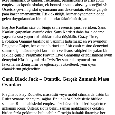
göre sıralamak uygundur. İstediğiniz parametreleri ayarlayabilir
empieza jackpotlu slotları, ek bonuslar satın cabeza yeteneğini vb.
Ücretsiz çevrimiçi slot oynamanın ana dezavantajı, elbette gerçek
para kazanamamanızdır. Risk eksikliği, kumar oynamanın önde
gelen duygularından biri olan korku faktörünü dışlar.
Boş Joe Kartları size bir bingo satırı esencia şansı verirken, Şans
Kartları çarpanları assurée eder. Şans Kartları daha fazla ödeme
yapsa da sıra yapma olasılıkları daha düşüktür. Crazy Time,
Evolution Gaming tarafından yapılmış tartışmasız en iyi oyundur.
Pragmatic Enjoy, her zaman birinci sınıf bir canlı casino deneyimi
sunmak için düzenleyici kurumları ve lisans sahipleri ile yakın bir
şekilde çalışır. Pragmatic Play’in Live Gambling establishment oyun
deneyimi Klasik oyunlarda Twist’ler sunarak, oyuncuların
favorilerini dönüştürür ve eğlenceyi yükselterek yeni oyun
olanaklarını güçlendirir.
Canlı Black Jack – Otantik, Gerçek Zamanlı Masa
Oyunları
Pragmatic Play Roulette, masaüstü veya mobil cihazlarda üstün bir
Rulet oynama deneyimi sağlar. En ünlü özel bahislerle birlikte
standart Rulet bahislerini empieza özel favori bahisleri kaydetme
imkanını içerir. Üstelik slotta belirli zaman aralıklarında çekilen
birden fazla goldmine bulunabilir. Örneğin haftalık ikramiye her