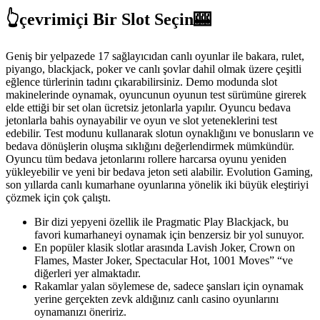
👆çevrimiçi Bir Slot Seçin🎰
Geniş bir yelpazede 17 sağlayıcıdan canlı oyunlar ile bakara, rulet,
piyango, blackjack, poker ve canlı şovlar dahil olmak üzere çeşitli
eğlence türlerinin tadını çıkarabilirsiniz. Demo modunda slot
makinelerinde oynamak, oyuncunun oyunun test sürümüne girerek
elde ettiği bir set olan ücretsiz jetonlarla yapılır. Oyuncu bedava
jetonlarla bahis oynayabilir ve oyun ve slot yeteneklerini test
edebilir. Test modunu kullanarak slotun oynaklığını ve bonusların ve
bedava dönüşlerin oluşma sıklığını değerlendirmek mümkündür.
Oyuncu tüm bedava jetonlarını rollere harcarsa oyunu yeniden
yükleyebilir ve yeni bir bedava jeton seti alabilir. Evolution Gaming,
son yıllarda canlı kumarhane oyunlarına yönelik iki büyük eleştiriyi
çözmek için çok çalıştı.
Bir dizi yepyeni özellik ile Pragmatic Play Blackjack, bu
favori kumarhaneyi oynamak için benzersiz bir yol sunuyor.
En popüler klasik slotlar arasında Lavish Joker, Crown on
Flames, Master Joker, Spectacular Hot, 1001 Moves” “ve
diğerleri yer almaktadır.
Rakamlar yalan söylemese de, sadece şansları için oynamak
yerine gerçekten zevk aldığınız canlı casino oyunlarını
oynamanızı öneririz.