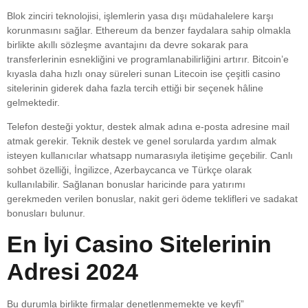
Blok zinciri teknolojisi, işlemlerin yasa dışı müdahalelere karşı
korunmasını sağlar. Ethereum da benzer faydalara sahip olmakla
birlikte akıllı sözleşme avantajını da devre sokarak para
transferlerinin esnekliğini ve programlanabilirliğini artırır. Bitcoin’e
kıyasla daha hızlı onay süreleri sunan Litecoin ise çeşitli casino
sitelerinin giderek daha fazla tercih ettiği bir seçenek hâline
gelmektedir.
Telefon desteği yoktur, destek almak adına e-posta adresine mail
atmak gerekir. Teknik destek ve genel sorularda yardım almak
isteyen kullanıcılar whatsapp numarasıyla iletişime geçebilir. Canlı
sohbet özelliği, İngilizce, Azerbaycanca ve Türkçe olarak
kullanılabilir. Sağlanan bonuslar haricinde para yatırımı
gerekmeden verilen bonuslar, nakit geri ödeme teklifleri ve sadakat
bonusları bulunur.
En İyi Casino Sitelerinin
Adresi 2024
Bu durumla birlikte firmalar denetlenmemekte ve keyfi”