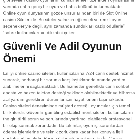
yanında daha geniş bir oyun ve bahis bölümü bulunmaktadır.
Online oyun dünyasının gözde unsurlarından biri de Slot Online
casino Siteleri’dir. Bu siteler yalnızca eğlenceli ve renkli oyun
seçenekleriyle değil, aynı zamanda sundukları cazip ödüllerle”
“sobre kullanıcılarının dikkatini çeker.
Güvenli Ve Adil Oyunun
Önemi
En iyi online casino siteleri, kullanıcılarına 7/24 canlı destek hizmeti
sunarak, herhangi bir sorunla karşılaştıklarında anında yardım
alabilmelerini sağlamaktadır. Bu hizmetler genellikle canlı sohbet,
eposta ve bazen telefon desteği şeklinde olabilmektedir ve bilhassa
acil yardım gerektiren durumlar için hayati önem taşımaktadır.
Casino siteleri deneyiminde müşteri desteği, oyuncular için temel
bir kriterdir. Güvenilir gambling establishment siteleri, kullanıcıların
the girl türlü sorun ve sorularında yardımcı olabilecek profesyonel
bir ekip sunmak zorundadır. Bu takımlar, oyun içi sorunlardan
ödeme işlemlerine ve teknik zorluklara kadar her konuyla ilgili
destek sağlamalıdır. Peşin söylemek gerekirse, En İyi Casino