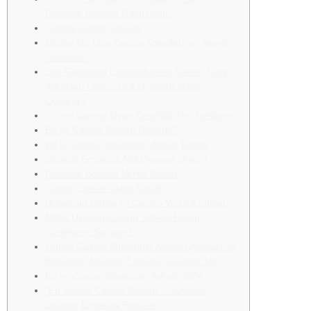
Deneme Bonusu Nasıl Alınır?
Türkçe Casino Siteleri
Online On Line Casino Oyunlarının Temel
Özellikleri
Slot Gambling Establishment Siteleri Giriş
Adresleri Online Slot Oyunları Nasıl
Oynanır?
Online Casino Oyun Çeşitliliği Ve Özellikleri
En Iyi Casino Siteleri Nelerdir?
En İyi Casino Sitelerinin Adresi Listesi
Güvenli Empieza Adil Oyunun Önemi
Deneme Bonusu Veren Siteler
Casino Siteleri Nasıl Seçilir
Dünyanın Sobre İyi Casino Ve Slot Siteleri
Mobil Uyumlu Casino Siteleri Hangi
Özelliklere Sahiptir?
Online Casino Sitelerinin Adresi Oyunları Ve
Bonusları Nelerdir? Siteler Güvenilir Mi?
En İyi Casino Sitelerinin Adresi 2024
“En Kaliteli Casino Siteleri – Güvenilir,
Lisanslı Empieza Popüler