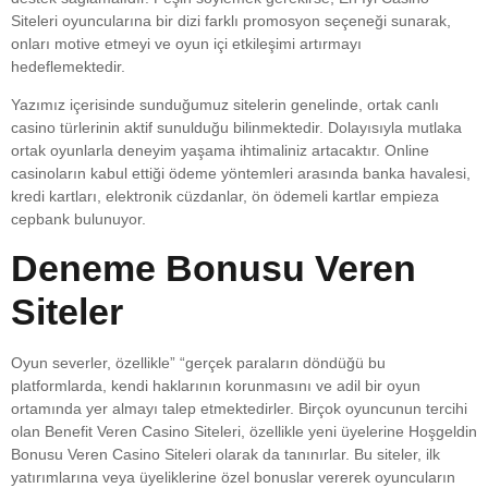
Siteleri oyuncularına bir dizi farklı promosyon seçeneği sunarak,
onları motive etmeyi ve oyun içi etkileşimi artırmayı
hedeflemektedir.
Yazımız içerisinde sunduğumuz sitelerin genelinde, ortak canlı
casino türlerinin aktif sunulduğu bilinmektedir. Dolayısıyla mutlaka
ortak oyunlarla deneyim yaşama ihtimaliniz artacaktır. Online
casinoların kabul ettiği ödeme yöntemleri arasında banka havalesi,
kredi kartları, elektronik cüzdanlar, ön ödemeli kartlar empieza
cepbank bulunuyor.
Deneme Bonusu Veren
Siteler
Oyun severler, özellikle” “gerçek paraların döndüğü bu
platformlarda, kendi haklarının korunmasını ve adil bir oyun
ortamında yer almayı talep etmektedirler. Birçok oyuncunun tercihi
olan Benefit Veren Casino Siteleri, özellikle yeni üyelerine Hoşgeldin
Bonusu Veren Casino Siteleri olarak da tanınırlar. Bu siteler, ilk
yatırımlarına veya üyeliklerine özel bonuslar vererek oyuncuların