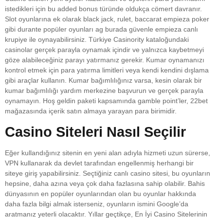
istedikleri için bu added bonus türünde oldukça cömert davranır.
Slot oyunlarına ek olarak black jack, rulet, baccarat empieza poker
gibi durante popüler oyunları ag burada güvenle empieza canlı
krupiye ile oynayabilirsiniz. Türkiye Casinority kataloğundaki
casinolar gerçek parayla oynamak içindir ve yalnızca kaybetmeyi
göze alabileceğiniz parayı yatırmanız gerekir. Kumar oynamanızı
kontrol etmek için para yatırma limitleri veya kendi kendini dışlama
gibi araçlar kullanın. Kumar bağımlılığınız varsa, kesin olarak bir
kumar bağımlılığı yardım merkezine başvurun ve gerçek parayla
oynamayın. Hoş geldin paketi kapsamında gamble point’ler, 22bet
mağazasında içerik satın almaya yarayan para birimidir.
Casino Siteleri Nasıl Seçilir
Eğer kullandığınız sitenin en yeni alan adıyla hizmeti uzun sürerse,
VPN kullanarak da devlet tarafından engellenmiş herhangi bir
siteye giriş yapabilirsiniz. Seçtiğiniz canlı casino sitesi, bu oyunların
hepsine, daha azına veya çok daha fazlasına sahip olabilir. Bahis
dünyasının en popüler oyunlarından olan bu oyunlar hakkında
daha fazla bilgi almak isterseniz, oyunların ismini Google’da
aratmanız yeterli olacaktır. Yıllar geçtikçe, En İyi Casino Sitelerinin