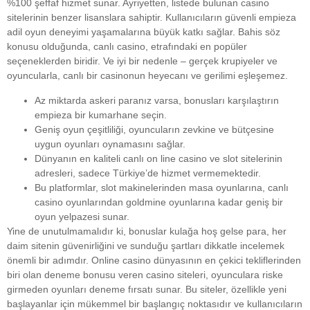
%100 şeffaf hizmet sunar. Ayriyetten, listede bulunan casino
sitelerinin benzer lisanslara sahiptir. Kullanıcıların güvenli empieza
adil oyun deneyimi yaşamalarına büyük katkı sağlar. Bahis söz
konusu olduğunda, canlı casino, etrafındaki en popüler
seçeneklerden biridir. Ve iyi bir nedenle – gerçek krupiyeler ve
oyuncularla, canlı bir casinonun heyecanı ve gerilimi eşleşemez.
Az miktarda askeri paranız varsa, bonusları karşılaştırın
empieza bir kumarhane seçin.
Geniş oyun çeşitliliği, oyuncuların zevkine ve bütçesine
uygun oyunları oynamasını sağlar.
Dünyanın en kaliteli canlı on line casino ve slot sitelerinin
adresleri, sadece Türkiye’de hizmet vermemektedir.
Bu platformlar, slot makinelerinden masa oyunlarına, canlı
casino oyunlarından goldmine oyunlarına kadar geniş bir
oyun yelpazesi sunar.
Yine de unutulmamalıdır ki, bonuslar kulağa hoş gelse para, her
daim sitenin güvenirliğini ve sunduğu şartları dikkatle incelemek
önemli bir adımdır. Online casino dünyasının en çekici tekliflerinden
biri olan deneme bonusu veren casino siteleri, oyunculara riske
girmeden oyunları deneme fırsatı sunar. Bu siteler, özellikle yeni
başlayanlar için mükemmel bir başlangıç noktasıdır ve kullanıcıların