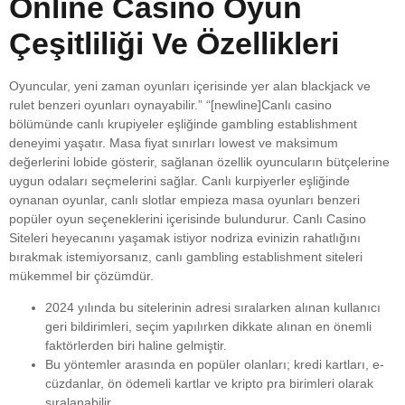
Online Casino Oyun
Çeşitliliği Ve Özellikleri
Oyuncular, yeni zaman oyunları içerisinde yer alan blackjack ve
rulet benzeri oyunları oynayabilir.” “[newline]Canlı casino
bölümünde canlı krupiyeler eşliğinde gambling establishment
deneyimi yaşatır. Masa fiyat sınırları lowest ve maksimum
değerlerini lobide gösterir, sağlanan özellik oyuncuların bütçelerine
uygun odaları seçmelerini sağlar. Canlı kurpiyerler eşliğinde
oynanan oyunlar, canlı slotlar empieza masa oyunları benzeri
popüler oyun seçeneklerini içerisinde bulundurur. Canlı Casino
Siteleri heyecanını yaşamak istiyor nodriza evinizin rahatlığını
bırakmak istemiyorsanız, canlı gambling establishment siteleri
mükemmel bir çözümdür.
2024 yılında bu sitelerinin adresi sıralarken alınan kullanıcı
geri bildirimleri, seçim yapılırken dikkate alınan en önemli
faktörlerden biri haline gelmiştir.
Bu yöntemler arasında en popüler olanları; kredi kartları, e-
cüzdanlar, ön ödemeli kartlar ve kripto pra birimleri olarak
sıralanabilir.