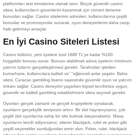
platformları test etmelerine olanak tanır. Birçok güvenilir casino
sitesi, kullanıcıların güvenlerini kazanmak için cömert deneme
bonusları sağlar. Casino sitelerinin adresleri, kullanıcılarına çeşitli
bonuslar ve promosyonlar sunarak, oyun deneyimlerini daha cazip
hale getirmeyi amaçlar.
En İyi Casino Siteleri Listesi
Casino bölümü, yeni üyelere özel 1888 TL’ye kadar %100
hoşgeldin bonusu sunar. Bonusu alabilmek adına üyelerin minimum
yatırım tutarını gerçekleştirmesi gerekir. Tarafından işletilen
kumarhane, kullanıcılara kaliteli ve” “eğlenceli anlar yaşatır. Bahis
sitesi, Curacao gambling lisansı sayesinde güvenilir oyun ve yatırım
imkanı sağlar. Casino deneyimi yaşarken kişisel tercihinize uygun,
güvenilir ve kaliteli gambling establishment sitesi seçmek gerekir.
Oyunları gerçek zamanlı ve gerçek krupiyelerle oynatarak,
oyunların gerçekçilik seviyesini artırır. Bir slot hayranıysanız, çok
çeşitli slot oyunlarına sahip bir site bulmak isteyeceksiniz. Masa
oyunlarını tercih ediyorsanız, sitenin blackjack, rulet ve poker gibi
çeşitli seçenekler sunduğundan emin olun. Poker, rulet, blackjack
gibi sevilen casino oyunlarını kumarhaneler üzerinden oynamasının