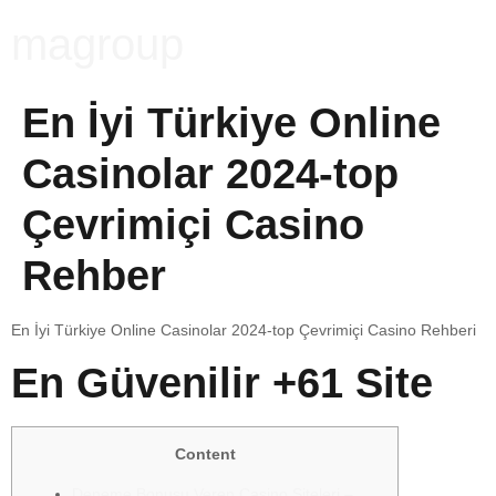
magroup
En İyi Türkiye Online
Casinolar 2024-top
Çevrimiçi Casino
Rehber
En İyi Türkiye Online Casinolar 2024-top Çevrimiçi Casino Rehberi
En Güvenilir +61 Site
Content
Deneme Bonusu Veren Casino Siteleri –