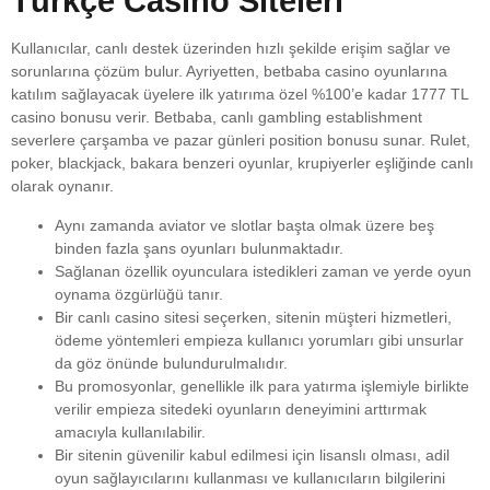
Türkçe Casino Siteleri
Kullanıcılar, canlı destek üzerinden hızlı şekilde erişim sağlar ve
sorunlarına çözüm bulur. Ayriyetten, betbaba casino oyunlarına
katılım sağlayacak üyelere ilk yatırıma özel %100’e kadar 1777 TL
casino bonusu verir. Betbaba, canlı gambling establishment
severlere çarşamba ve pazar günleri position bonusu sunar. Rulet,
poker, blackjack, bakara benzeri oyunlar, krupiyerler eşliğinde canlı
olarak oynanır.
Aynı zamanda aviator ve slotlar başta olmak üzere beş
binden fazla şans oyunları bulunmaktadır.
Sağlanan özellik oyunculara istedikleri zaman ve yerde oyun
oynama özgürlüğü tanır.
Bir canlı casino sitesi seçerken, sitenin müşteri hizmetleri,
ödeme yöntemleri empieza kullanıcı yorumları gibi unsurlar
da göz önünde bulundurulmalıdır.
Bu promosyonlar, genellikle ilk para yatırma işlemiyle birlikte
verilir empieza sitedeki oyunların deneyimini arttırmak
amacıyla kullanılabilir.
Bir sitenin güvenilir kabul edilmesi için lisanslı olması, adil
oyun sağlayıcılarını kullanması ve kullanıcıların bilgilerini