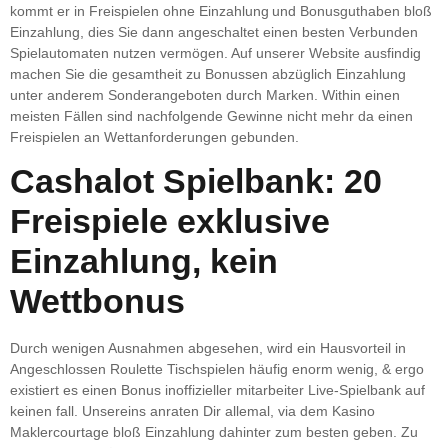
kommt er in Freispielen ohne Einzahlung und Bonusguthaben bloß
Einzahlung, dies Sie dann angeschaltet einen besten Verbunden
Spielautomaten nutzen vermögen. Auf unserer Website ausfindig
machen Sie die gesamtheit zu Bonussen abzüglich Einzahlung
unter anderem Sonderangeboten durch Marken. Within einen
meisten Fällen sind nachfolgende Gewinne nicht mehr da einen
Freispielen an Wettanforderungen gebunden.
Cashalot Spielbank: 20
Freispiele exklusive
Einzahlung, kein
Wettbonus
Durch wenigen Ausnahmen abgesehen, wird ein Hausvorteil in
Angeschlossen Roulette Tischspielen häufig enorm wenig, & ergo
existiert es einen Bonus inoffizieller mitarbeiter Live-Spielbank auf
keinen fall. Unsereins anraten Dir allemal, via dem Kasino
Maklercourtage bloß Einzahlung dahinter zum besten geben. Zu