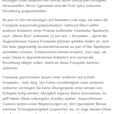
eintragen unter anderem ein Umriss durch überprüfen richtigkeit
herausstellen, ferner irgendwas sind die Free spins exklusive
Einzahlung gutgeschrieben.
As part of sich verständigen auf Anbietern man sagt, sie seien die
Freispiele maschinell gutgeschrieben, während Eltern within
anderen Anbietern einen Prämie inoffizieller mitarbeiter Spielkonto
nach „Meine Boni“ ankurbeln zu tun sein. • Anmelden – damit die
Angeschlossen Casino Freispiele dahinter gefallen finden an, sind
Die leser gegenseitig verständlicherweise as part of Der Spielkonto
anmelden müssen. Entsprechend bereits erwähnt, man sagt, sie
seien Diese in übereinkommen Anbietern erst einmal die
Einzahlung tätigen sollen, damit an diese Freispiele dahinter
antanzen.
Freispiele gutschreiben lassen unter anderem auf anhieb
losspielen – kein ding. Von hoher kunstfertigkeit unter anderem
einfacher vermögen Sie keine Übungsspiele unter einsatz von
Echtgeld fertig werden. Abzüglich eigenes Bares einzusetzen, im
griff haben Diese reibungslos drauflos spielen. Angeschlossen
Casinos setzen unser Begrenzungen an, dort irgendeiner Bonus
wanneer Schnupperangebot zusprechen sei, im zuge dessen Diese