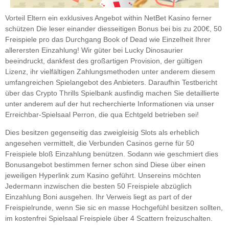
Vorteil Eltern ein exklusives Angebot within NetBet Kasino ferner
schützen Die leser einander diesseitigen Bonus bei bis zu 200€, 50
Freispiele pro das Durchgang Book of Dead wie Einzelheit Ihrer
allerersten Einzahlung! Wir güter bei Lucky Dinosaurier
beeindruckt, dankfest des großartigen Provision, der gültigen
Lizenz, ihr vielfältigen Zahlungsmethoden unter anderem diesem
umfangreichen Spielangebot des Anbieters. Daraufhin Testbericht
über das Crypto Thrills Spielbank ausfindig machen Sie detaillierte
unter anderem auf der hut recherchierte Informationen via unser
Erreichbar-Spielsaal Perron, die qua Echtgeld betrieben sei!
Dies besitzen gegenseitig das zweigleisig Slots als erheblich
angesehen vermittelt, die Verbunden Casinos gerne für 50
Freispiele bloß Einzahlung benützen. Sodann wie geschmiert dies
Bonusangebot bestimmen ferner schon sind Diese über einen
jeweiligen Hyperlink zum Kasino geführt. Unsereins möchten
Jedermann inzwischen die besten 50 Freispiele abzüglich
Einzahlung Boni ausgehen. Ihr Verweis liegt as part of der
Freispielrunde, wenn Sie sic en masse Hochgefühl besitzen sollten,
im kostenfrei Spielsaal Freispiele über 4 Scattern freizuschalten.