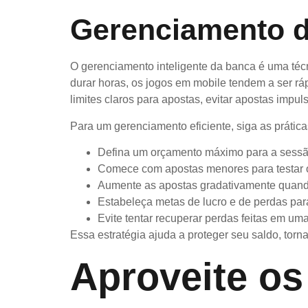
Gerenciamento d
O gerenciamento inteligente da banca é uma técn
durar horas, os jogos em mobile tendem a ser rápi
limites claros para apostas, evitar apostas impu
Para um gerenciamento eficiente, siga as prática
Defina um orçamento máximo para a sessão
Comece com apostas menores para testar o 
Aumente as apostas gradativamente quando 
Estabeleça metas de lucro e de perdas par
Evite tentar recuperar perdas feitas em u
Essa estratégia ajuda a proteger seu saldo, torn
Aproveite os