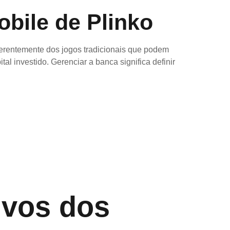
bile de Plinko
ferentemente dos jogos tradicionais que podem
al investido. Gerenciar a banca significa definir
ivos dos