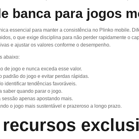
e banca para jogos mo
ica essencial para manter a consistência no Plinko mobile. Di
dos, o que exige disciplina para não perder rapidamente o capit
lsivas e ajustar os valores conforme o desempenho.
s abaixo:
 de jogo e nunca exceda esse valor.
padrão do jogo e evitar perdas rápidas.
identificar tendências favoráveis.
a saber quando parar o jogo.
ma sessão apenas apostando mais.
ando o jogo mais sustentável e prazeroso a longo prazo.
 recursos exclus