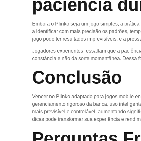
paciência du
Embora o Plinko seja um jogo simples, a prática
a identificar com mais precisão os padrões, tem
jogo pode ter resultados imprevisíveis, e a pre
Jogadores experientes ressaltam que a paciência, 
constância e não da sorte momentânea. Dessa fo
Conclusão
Vencer no Plinko adaptado para jogos mobile en
gerenciamento rigoroso da banca, uso inteligent
mais previsível e controlável, aumentando signif
dicas pode transformar sua experiência e rendim
Perguntas F