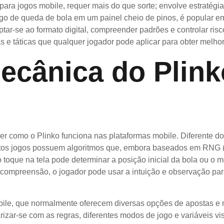
para jogos mobile, requer mais do que sorte; envolve estratég
go de queda de bola em um painel cheio de pinos, é popular em
tar-se ao formato digital, compreender padrões e controlar ris
 e táticas que qualquer jogador pode aplicar para obter melhor
ecânica do Plink
er como o Plinko funciona nas plataformas mobile. Diferente do 
uitos jogos possuem algoritmos que, embora baseados em RN
 toque na tela pode determinar a posição inicial da bola ou o
compreensão, o jogador pode usar a intuição e observação para 
obile, que normalmente oferecem diversas opções de apostas e n
arizar-se com as regras, diferentes modos de jogo e variáveis vi