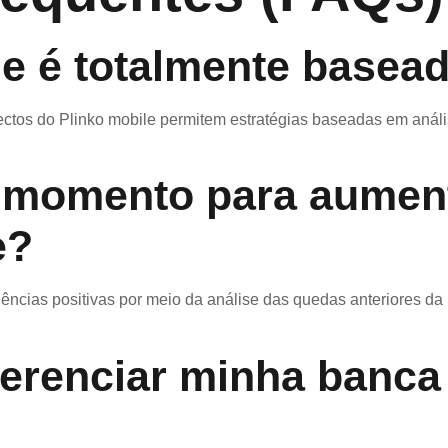
le é totalmente basea
pectos do Plinko mobile permitem estratégias baseadas em anál
r momento para aumen
e?
ncias positivas por meio da análise das quedas anteriores da 
erenciar minha banca 