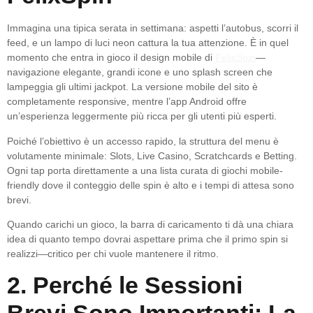
Immagina una tipica serata in settimana: aspetti l’autobus, scorri il
feed, e un lampo di luci neon cattura la tua attenzione. È in quel
momento che entra in gioco il design mobile di
FelixSpin
—
navigazione elegante, grandi icone e uno splash screen che
lampeggia gli ultimi jackpot. La versione mobile del sito è
completamente responsive, mentre l’app Android offre
un’esperienza leggermente più ricca per gli utenti più esperti.
Poiché l’obiettivo è un accesso rapido, la struttura del menu è
volutamente minimale: Slots, Live Casino, Scratchcards e Betting.
Ogni tap porta direttamente a una lista curata di giochi mobile-
friendly dove il conteggio delle spin è alto e i tempi di attesa sono
brevi.
Quando carichi un gioco, la barra di caricamento ti dà una chiara
idea di quanto tempo dovrai aspettare prima che il primo spin si
realizzi—critico per chi vuole mantenere il ritmo.
2. Perché le Sessioni