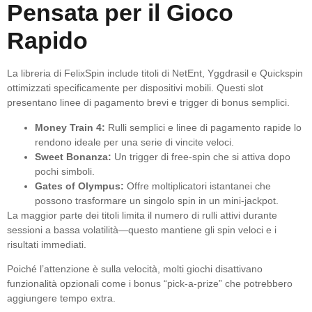
Pensata per il Gioco
Rapido
La libreria di FelixSpin include titoli di NetEnt, Yggdrasil e Quickspin
ottimizzati specificamente per dispositivi mobili. Questi slot
presentano linee di pagamento brevi e trigger di bonus semplici.
Money Train 4:
Rulli semplici e linee di pagamento rapide lo
rendono ideale per una serie di vincite veloci.
Sweet Bonanza:
Un trigger di free‑spin che si attiva dopo
pochi simboli.
Gates of Olympus:
Offre moltiplicatori istantanei che
possono trasformare un singolo spin in un mini‑jackpot.
La maggior parte dei titoli limita il numero di rulli attivi durante
sessioni a bassa volatilità—questo mantiene gli spin veloci e i
risultati immediati.
Poiché l’attenzione è sulla velocità, molti giochi disattivano
funzionalità opzionali come i bonus “pick‑a‑prize” che potrebbero
aggiungere tempo extra.