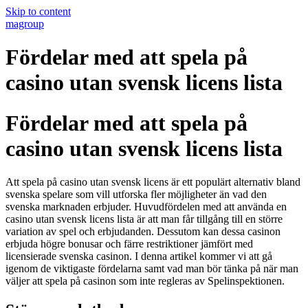
Skip to content
magroup
Fördelar med att spela på
casino utan svensk licens lista
Fördelar med att spela på
casino utan svensk licens lista
Att spela på casino utan svensk licens är ett populärt alternativ bland
svenska spelare som vill utforska fler möjligheter än vad den
svenska marknaden erbjuder. Huvudfördelen med att använda en
casino utan svensk licens lista är att man får tillgång till en större
variation av spel och erbjudanden. Dessutom kan dessa casinon
erbjuda högre bonusar och färre restriktioner jämfört med
licensierade svenska casinon. I denna artikel kommer vi att gå
igenom de viktigaste fördelarna samt vad man bör tänka på när man
väljer att spela på casinon som inte regleras av Spelinspektionen.