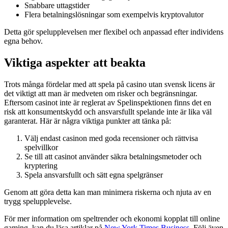
Snabbare uttagstider
Flera betalningslösningar som exempelvis kryptovalutor
Detta gör spelupplevelsen mer flexibel och anpassad efter individens
egna behov.
Viktiga aspekter att beakta
Trots många fördelar med att spela på casino utan svensk licens är
det viktigt att man är medveten om risker och begränsningar.
Eftersom casinot inte är reglerat av Spelinspektionen finns det en
risk att konsumentskydd och ansvarsfullt spelande inte är lika väl
garanterat. Här är några viktiga punkter att tänka på:
Välj endast casinon med goda recensioner och rättvisa
spelvillkor
Se till att casinot använder säkra betalningsmetoder och
kryptering
Spela ansvarsfullt och sätt egna spelgränser
Genom att göra detta kan man minimera riskerna och njuta av en
trygg spelupplevelse.
För mer information om speltrender och ekonomi kopplat till online
gaming, kan du läsa artiklar på
New York Times Business
. Följ även