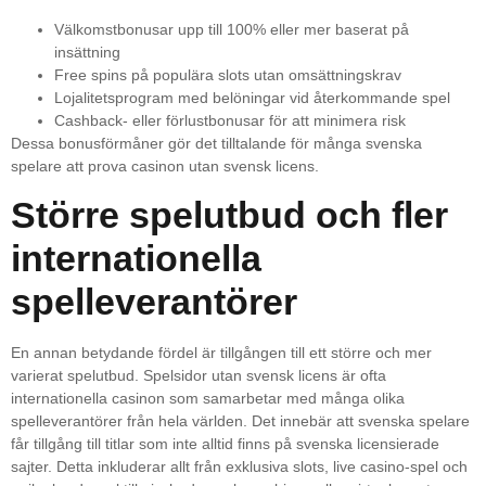
Välkomstbonusar upp till 100% eller mer baserat på
insättning
Free spins på populära slots utan omsättningskrav
Lojalitetsprogram med belöningar vid återkommande spel
Cashback- eller förlustbonusar för att minimera risk
Dessa bonusförmåner gör det tilltalande för många svenska
spelare att prova casinon utan svensk licens.
Större spelutbud och fler
internationella
spelleverantörer
En annan betydande fördel är tillgången till ett större och mer
varierat spelutbud. Spelsidor utan svensk licens är ofta
internationella casinon som samarbetar med många olika
spelleverantörer från hela världen. Det innebär att svenska spelare
får tillgång till titlar som inte alltid finns på svenska licensierade
sajter. Detta inkluderar allt från exklusiva slots, live casino-spel och