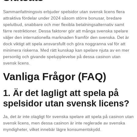
Sammanfattningsvis erbjuder spelsidor utan svensk licens flera
attraktiva fördelar under 2024 såsom större bonusar, bredare
spelutbud, snabbare och mer flexibla betalningsalternativ samt
färre restriktioner. Dessa faktorer gör att många svenska spelare
väljer den internationella marknaden framför den svenska. Det är
dock viktigt att spela ansvarsfullt och göra noggranna val för att
minimera riskerna. Med rätt kunskap kan spelare njuta av en mer
personlig och givande spelupplevelse på dessa casinon utan
svensk licens.
Vanliga Frågor (FAQ)
1. Är det lagligt att spela på
spelsidor utan svensk licens?
Ja, det är inte olagligt för svenska spelare att spela på casinon utan
svensk licens, men dessa casinon är inte reglerade av svenska
myndigheter, vilket innebär lägre konsumentskydd.