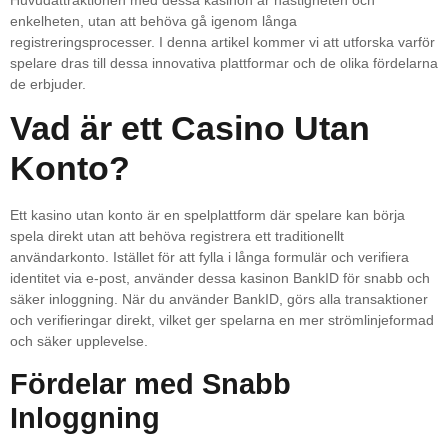
Huvudattraktionen med dessa kasinon är hastigheten och
enkelheten, utan att behöva gå igenom långa
registreringsprocesser. I denna artikel kommer vi att utforska varför
spelare dras till dessa innovativa plattformar och de olika fördelarna
de erbjuder.
Vad är ett Casino Utan
Konto?
Ett kasino utan konto är en spelplattform där spelare kan börja
spela direkt utan att behöva registrera ett traditionellt
användarkonto. Istället för att fylla i långa formulär och verifiera
identitet via e-post, använder dessa kasinon BankID för snabb och
säker inloggning. När du använder BankID, görs alla transaktioner
och verifieringar direkt, vilket ger spelarna en mer strömlinjeformad
och säker upplevelse.
Fördelar med Snabb
Inloggning