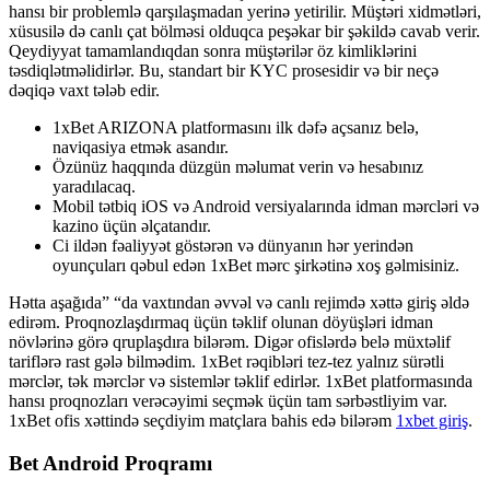
hansı bir problemlə qarşılaşmadan yerinə yetirilir. Müştəri xidmətləri,
xüsusilə də canlı çat bölməsi olduqca peşəkar bir şəkildə cavab verir.
Qeydiyyat tamamlandıqdan sonra müştərilər öz kimliklərini
təsdiqlətməlidirlər. Bu, standart bir KYC prosesidir və bir neçə
dəqiqə vaxt tələb edir.
1xBet ARIZONA platformasını ilk dəfə açsanız belə,
naviqasiya etmək asandır.
Özünüz haqqında düzgün məlumat verin və hesabınız
yaradılacaq.
Mobil tətbiq iOS və Android versiyalarında idman mərcləri və
kazino üçün əlçatandır.
Ci ildən fəaliyyət göstərən və dünyanın hər yerindən
oyunçuları qəbul edən 1xBet mərc şirkətinə xoş gəlmisiniz.
Hətta aşağıda” “da vaxtından əvvəl və canlı rejimdə xəttə giriş əldə
edirəm. Proqnozlaşdırmaq üçün təklif olunan döyüşləri idman
növlərinə görə qruplaşdıra bilərəm. Digər ofislərdə belə müxtəlif
tariflərə rast gələ bilmədim. 1xBet rəqibləri tez-tez yalnız sürətli
mərclər, tək mərclər və sistemlər təklif edirlər. 1xBet platformasında
hansı proqnozları verəcəyimi seçmək üçün tam sərbəstliyim var.
1xBet ofis xəttində seçdiyim matçlara bahis edə bilərəm
1xbet giriş
.
Bet Android Proqramı