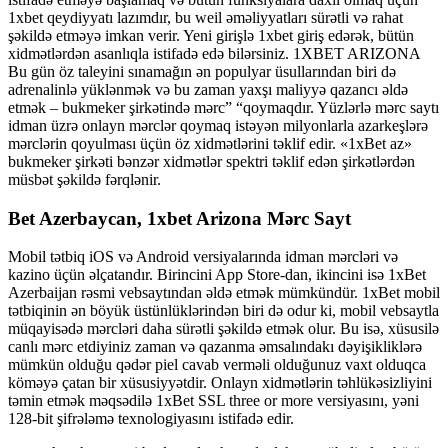
1xbet qeydiyyatı lazımdır, bu weil əməliyyatları sürətli və rahat
şəkildə etməyə imkan verir. Yeni girişlə 1xbet giriş edərək, bütün
xidmətlərdən asanlıqla istifadə edə bilərsiniz. 1XBET ARIZONA
Bu gün öz taleyini sınamağın ən populyar üsullarından biri də
adrenalinlə yüklənmək və bu zaman yaxşı maliyyə qazancı əldə
etmək – bukmeker şirkətində mərc” “qoymaqdır. Yüzlərlə mərc saytı
idman üzrə onlayn mərclər qoymaq istəyən milyonlarla azarkeşlərə
mərclərin qoyulması üçün öz xidmətlərini təklif edir. «1xBet az»
bukmeker şirkəti bənzər xidmətlər spektri təklif edən şirkətlərdən
müsbət şəkildə fərqlənir.
Bet Azerbaycan, 1xbet Arizona Mərc Sayt
Mobil tətbiq iOS və Android versiyalarında idman mərcləri və
kazino üçün əlçatandır. Birincini App Store-dan, ikincini isə 1xBet
Аzerbaijan rəsmi vebsaytından əldə etmək mümkündür. 1xBet mobil
tətbiqinin ən böyük üstünlüklərindən biri də odur ki, mobil vebsaytla
müqayisədə mərcləri daha sürətli şəkildə etmək olur. Bu isə, xüsusilə
canlı mərc etdiyiniz zaman və qazanma əmsalındakı dəyişikliklərə
mümkün olduğu qədər piel cavab verməli olduğunuz vaxt olduqca
köməyə çatan bir xüsusiyyətdir. Onlayn xidmətlərin təhlükəsizliyini
təmin etmək məqsədilə 1xBet SSL three or more versiyasını, yəni
128-bit şifrələmə texnologiyasını istifadə edir.