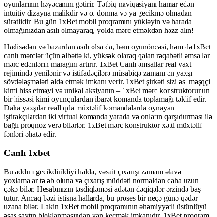
oyunlarının həyəcanını gətirir. Tətbiq naviqasiyanı hamar edən
intuitiv dizayna malikdir və o, donma və ya gecikmə olmadan
sürətlidir. Bu gün 1xBet mobil proqramını yükləyin və harada
olmağınızdan asılı olmayaraq, yolda mərc etməkdən həzz alın!
Hadisədən və bazardan asılı olsa da, həm oyunöncəsi, həm də1xBet
canlı mərclər üçün əlbəttə ki, yüksək olaraq qalan rəqabətli əmsallar
mərc edənlərin marağını artırır. 1xBet Canlı əmsallar real vaxt
rejimində yenilənir və istifadəçilərə müsabiqə zamanı ən yaxşı
sövdələşmələri əldə etmək imkanı verir. 1xBet şirkəti sizi əsl məşqçi
kimi hiss etməyi və unikal aksiyanın – 1xBet mərc konstruktorunun
bir hissəsi kimi oyunçulardan ibarət komanda toplamağı təklif edir.
Daha yaxşılar reallıqda müxtəlif komandalarda oynayan
iştirakçılardan iki virtual komanda yarada və onların qarşıdurması ilə
bağlı proqnoz verə bilərlər. 1xBet mərc konstruktor xətti müxtəlif
fənləri əhatə edir.
Canlı 1xbet
Bu addım gecikdirildiyi halda, vəsait çıxarışı zamanı əlavə
yoxlamalar tələb oluna və çıxarış müddəti normaldan daha uzun
çəkə bilər. Hesabınızın təsdiqləməsi adətən dəqiqələr ərzində baş
tutur. Ancaq bəzi istisna hallarda, bu proses bir neçə günə qədər
uzana bilər. Lakin 1xBet mobil proqramının əhəmiyyətli üstünlüyü
əsas saytın bloklanmasından yan keçmək imkanıdır. 1xBet proqram