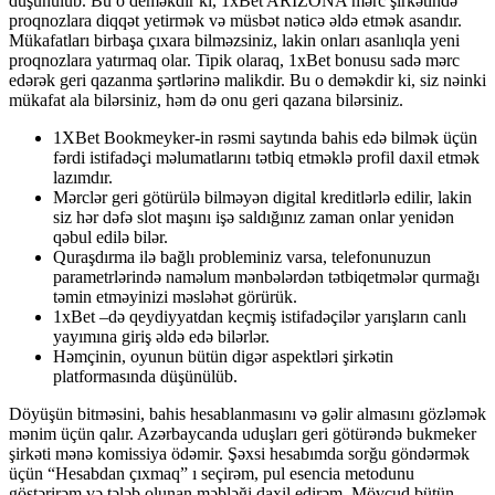
düşünülüb. Bu o deməkdir ki, 1xBet ARIZONA mərc şirkətində
proqnozlara diqqət yetirmək və müsbət nəticə əldə etmək asandır.
Mükafatları birbaşa çıxara bilməzsiniz, lakin onları asanlıqla yeni
proqnozlara yatırmaq olar. Tipik olaraq, 1xBet bonusu sadə mərc
edərək geri qazanma şərtlərinə malikdir. Bu o deməkdir ki, siz nəinki
mükafat ala bilərsiniz, həm də onu geri qazana bilərsiniz.
1XBet Bookmeyker-in rəsmi saytında bahis edə bilmək üçün
fərdi istifadəçi məlumatlarını tətbiq etməklə profil daxil etmək
lazımdır.
Mərclər geri götürülə bilməyən digital kreditlərlə edilir, lakin
siz hər dəfə slot maşını işə saldığınız zaman onlar yenidən
qəbul edilə bilər.
Quraşdırma ilə bağlı probleminiz varsa, telefonunuzun
parametrlərində naməlum mənbələrdən tətbiqetmələr qurmağı
təmin etməyinizi məsləhət görürük.
1xBet –də qeydiyyatdan keçmiş istifadəçilər yarışların canlı
yayımına giriş əldə edə bilərlər.
Həmçinin, oyunun bütün digər aspektləri şirkətin
platformasında düşünülüb.
Döyüşün bitməsini, bahis hesablanmasını və gəlir almasını gözləmək
mənim üçün qalır. Azərbaycanda uduşları geri götürəndə bukmeker
şirkəti mənə komissiya ödəmir. Şəxsi hesabımda sorğu göndərmək
üçün “Hesabdan çıxmaq” ı seçirəm, pul esencia metodunu
göstərirəm və tələb olunan məbləği daxil edirəm. Mövcud bütün