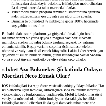
funksiyaları dəstəkləyir, beləliklə, istifadəçilər mobil cihazları
ilə də eyni dərəcədə rahat mərc edə bilərlər.
1xbet mobil yükle proqram təminatını smartfonuna qərarına
gələn istifadəçilərin qeydiyyatı eyni alqoritmlə aparılır.
Birincisi two hundred ₼ məbləğinə qədər 100% həcmində
xoş gəldin bonusudur.
Bu halda daha sonra platformaya giriş edə bilmək üçün hesab
məlumatlarınızı bir yerdə qeydə almağınız vacibdir. Növbəti
mərhələdə sizdən müvafiq ödəmə üsulunu seçərək ilk yatırımı
etməniz istənilir. Başqa variantı seçənlər üçün sadəcə telefon
nömrəsi və valyutanı daxil etmək kifayətdir. Lakin 1xbet Azerbaijan
qeydiyyat üsulları bunlarla bitmir, çünki istifadəçilər Sosial Şəbəkə
və ya e-poçt ünvanı vasitəsilə qeydiyyatdan keçə bilərlər.
«1xbet Az» Bukmeker Şi̇rkəti̇ndə Onlayn
Mərcləri̇ Necə Etmək Olar?
IOS istifadəçiləri isə App Store vasitəsilə tətbiqi yükləyə bilərlər. Hər
iki platforma üçün tətbiqlər, istifadəçilərə sadə və intuitiv interfeys,
yüksək sürət və funksionallıq təqdim edir. Mobil tətbiqlər, masaüstü
versiyada mövcud olan bütün funksiyaları dəstəkləyir, beləliklə,
istifadəçilər mobil cihazları ilə də eyni dərəcədə rahat mərc edə