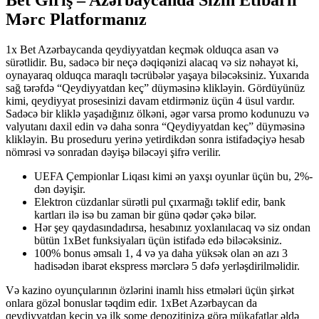
Bet Giriş – Azərbaycanda Sizin Etibarlı
Mərc Platformanız
1x Bet Azərbaycanda qeydiyyatdan keçmək olduqca asan və
sürətlidir. Bu, sadəcə bir neçə dəqiqənizi alacaq və siz nəhayət ki,
oynayaraq olduqca maraqlı təcrübələr yaşaya biləcəksiniz. Yuxarıda
sağ tərəfdə “Qeydiyyatdan keç” düyməsinə klikləyin. Gördüyünüz
kimi, qeydiyyat prosesinizi davam etdirməniz üçün 4 üsul vardır.
Sadəcə bir kliklə yaşadığınız ölkəni, əgər varsa promo kodunuzu və
valyutanı daxil edin və daha sonra “Qeydiyyatdan keç” düyməsinə
klikləyin. Bu proseduru yerinə yetirdikdən sonra istifadəçiyə hesab
nömrəsi və sonradan dəyişə biləcəyi şifrə verilir.
UEFA Çempionlar Liqası kimi ən yaxşı oyunlar üçün bu, 2%-
dən dəyişir.
Elektron cüzdanlar sürətli pul çıxarmağı təklif edir, bank
kartları ilə isə bu zaman bir günə qədər çəkə bilər.
Hər şey qaydasındadırsa, hesabınız yoxlanılacaq və siz ondan
bütün 1xBet funksiyaları üçün istifadə edə biləcəksiniz.
100% bonus əmsalı 1, 4 və ya daha yüksək olan ən azı 3
hadisədən ibarət ekspress mərclərə 5 dəfə yerləşdirilməlidir.
Və kazino oyunçularının özlərini inamlı hiss etmələri üçün şirkət
onlara gözəl bonuslar təqdim edir. 1xBet Azərbaycan da
qeydiyyatdan keçin və ilk some depozitinizə görə mükafatlar əldə