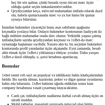
heç bir söz qalmır, çünki burada oyun öncəsi mərc üçün
olduğu qədər seçim imkanlarımövcuddur.
Qeydiyyatdan keçə, mövcud məlumatları istifadə edərək daxil
ola, habelə qumarxanada mərc və ya hər hansı bir qumar
oynaya bilərsiniz.
İstənilən bukmeker ziyarətçisi bunu əsas səhifənin aşağısına
keçməklə yoxlaya bilər. Onlayn bukmeker kontorunun fəaliyyəti ilə
bağlı mühüm məlumatlar orada dərc olunur. Yetkinlik yaşına çatmış
istifadəçilərin saytda qeydiyyatdan keçməsi və 1xBet-də mərc
oynamağa başlaması vacibdir. Nəzərə alın ki, bu seçimlər bukmeker
kontorunda profil yaradanlar üçün əlçatandır. Eyni zamanda, hesab
əldə etmək üçün 1xBet-i yükləməyə ehtiyac yoxdur. Daha yaxşısı
1xBet-ə daxil olduqda, o, şəxsi hesabına aparılacaq.
Bonuslar
1xbet rəsmi veb sayt ən populyar və təhlükəsiz bahis kitabçalarından
biridir. Bu saytda idman, kazinolar, poker və digər qumar oyunlarına
bahis edə bilərsiniz. 1xBet bahisini uğurla etdikdən sonra loan
company hesabınıza vəsait çıxarmaq istəyəcəksiniz.
Canlı çat, istifadəçilərin suallarına dərhal cavab almaq üçün ən
sürətli üsuldur.
Mobil tətbiqlər, masaüstü versiyada mövcud olan bütün