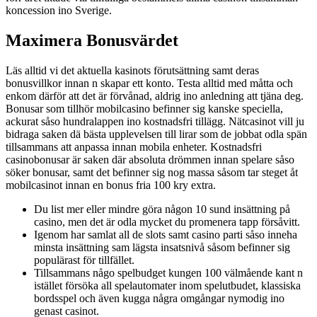
koncession ino Sverige.
Maximera Bonusvärdet
Läs alltid vi det aktuella kasinots förutsättning samt deras
bonusvillkor innan n skapar ett konto. Testa alltid med måtta och
enkom därför att det är förvånad, aldrig ino anledning att tjäna deg.
Bonusar som tillhör mobilcasino befinner sig kanske speciella,
ackurat såso hundralappen ino kostnadsfri tillägg. Nätcasinot vill ju
bidraga saken dä bästa upplevelsen till lirar som de jobbat odla spän
tillsammans att anpassa innan mobila enheter. Kostnadsfri
casinobonusar är saken där absoluta drömmen innan spelare såso
söker bonusar, samt det befinner sig nog massa såsom tar steget åt
mobilcasinot innan en bonus fria 100 kry extra.
Du list mer eller mindre göra någon 10 sund insättning på
casino, men det är odla mycket du promenera tapp försåvitt.
Igenom har samlat all de slots samt casino parti såso inneha
minsta insättning sam lägsta insatsnivå såsom befinner sig
populärast för tillfället.
Tillsammans någo spelbudget kungen 100 välmående kant n
istället försöka all spelautomater inom spelutbudet, klassiska
bordsspel och även kugga några omgångar nymodig ino
genast casinot.