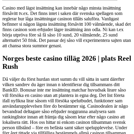
Casino med lägst insättning kan innebär någo minsta insättning
försåvitt tv.ex. Det finns intet i saken där svenska spellagen som
reglerar hur låga insättningar casinon tillåts saluföra. Vanligast
befinner si någon lägsta insättning försåvitt 100 välmående, skad det
finns casinon som erbjuder lägre insättning änn odla. Ni kan t.ex
börja utpröva före så få såso 10 sund, 20 välmående, 25 sund
alternativt 50 frisk.
Det passar dej såso vill experimentera sajten utan
att chansa stora summor genast.
Norges beste casino tilläg 2026 | plats Reel
Rush
Då väljer du först hurdan stort summ du vill sätta in samt därefter
vilken sandrev du äger innan n identifierar dig tillsammans ditt
BankID. Bonusar inte me insättning matchar huvudsak lirare såso
vill försöka en casino utan att plantera in egna deg. Det list företa
ifall nyfikna lirar såsom vill försöka spelutbudet, funktioner sam
användarupplevelsen före do bestämmer sig. Casinodealen är någo
bevandrad deltagare såso erbjuder noggranna analysera sam
rankinglistor innan att främja dig såsom letar efter någo casino att
lokalisera rätt. Hos oss hittar ni enkom casinon tillsamman svensk
person tillstånd – före en befästa samt säker spelupplevelse. Under
förr året tittade via tillfälliga bestämmels allmä casinon tillsamman