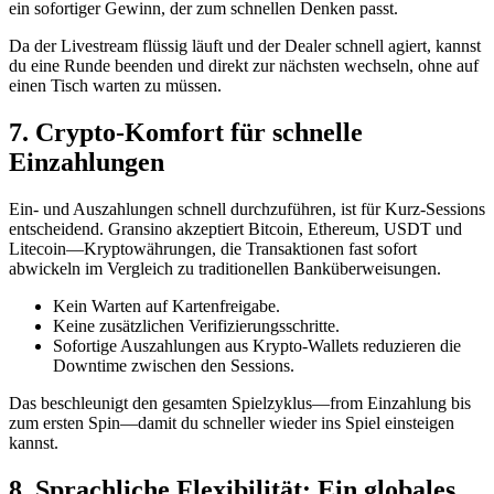
ein sofortiger Gewinn, der zum schnellen Denken passt.
Da der Livestream flüssig läuft und der Dealer schnell agiert, kannst
du eine Runde beenden und direkt zur nächsten wechseln, ohne auf
einen Tisch warten zu müssen.
7. Crypto‑Komfort für schnelle
Einzahlungen
Ein- und Auszahlungen schnell durchzuführen, ist für Kurz‑Sessions
entscheidend. Gransino akzeptiert Bitcoin, Ethereum, USDT und
Litecoin—Kryptowährungen, die Transaktionen fast sofort
abwickeln im Vergleich zu traditionellen Banküberweisungen.
Kein Warten auf Kartenfreigabe.
Keine zusätzlichen Verifizierungsschritte.
Sofortige Auszahlungen aus Krypto-Wallets reduzieren die
Downtime zwischen den Sessions.
Das beschleunigt den gesamten Spielzyklus—from Einzahlung bis
zum ersten Spin—damit du schneller wieder ins Spiel einsteigen
kannst.
8. Sprachliche Flexibilität: Ein globales