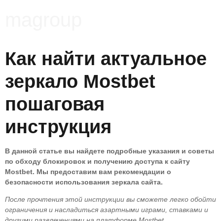
magroup
Как найти актуальное
зеркало Mostbet
пошаговая
инструкция
В данной статье вы найдете подробные указания и советы
по обходу блокировок и получению доступа к сайту
Mostbet. Мы предоставим вам рекомендации о
безопасности использования зеркала сайта.
После прочтения этой инструкции вы сможете легко обойти
ограничения и насладиться азартными играми, ставками и
другими развлечениями на платформе Mostbet.