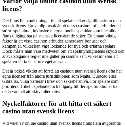
Varför välja online casinon utan svensk
licens?
Det finns flera anledningar till att spelare söker sig till casinon utan
svensk licens. En vanlig orsak är att dessa casinon ofta erbjuder ett
större spelutbud, inklusive internationella speltitlar som inte alltid
finns tillgängliga på svenska licensierade sajter. En annan viktig
faktor är att vissa casinon erbjuder generösare bonusar och
kampanjer, vilket kan vara lockande för nya och erfarna spelare.
Dock måste man vara medveten om att spelmyndighetens skydd och
ansvarstagande regler inte gäller på samma sätt, vilket innebär att
spelaren får ta ett större eget ansvar.
Det är också viktigt att förstå att casinon utan svensk licens ofta har
egna licenser från andra jurisdiktioner, som Malta, Curacao eller
Gibraltar, vilka varierar i krav och säkerhetsnivå. För spelare som
prioriterar frihet i spelandet och tillgång till fler spelfunktioner kan
detta vara ett attraktivt alternativ.
Nyckelfaktorer för att hitta ett säkert
casino utan svensk licens
Vid valet av online casino utan svensk licens finns flera avgörande