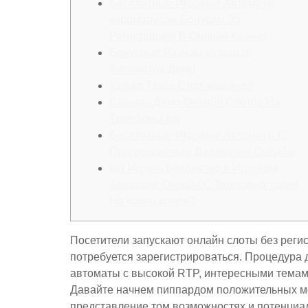
Бесплатные Игровые Автоматы
киромарусом Бонусом За
Регистрацию В Онлайн Казино
Бонусные Раунды Игровых
Автоматов Демо
только Такое Слот машине?
Скачать Демо Онлайн Слотов На
Телефоны Ios
Бесплатные Игровые Автоматы С
Прогрессивным Джекпотом Онлайн
как Играть Бесплатно в Игровом
Аппарате Онлайн С Телефона также
На Компьютере?
Посетители запускают онлайн слоты без регис
потребуется зарегистрироваться. Процедура
автоматы с высокой RTP, интересными темам
Давайте начнем пиппардом положительных мо
представление том возможностях и потенци