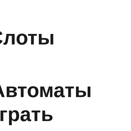
Слоты
Автоматы
грать