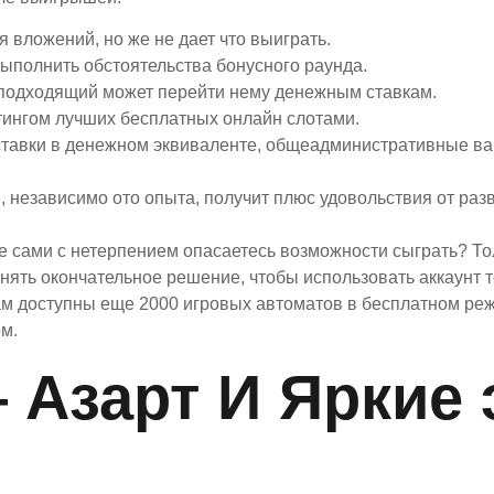
я вложений, но же не дает что выиграть.
ыполнить обстоятельства бонусного раунда.
подходящий может перейти нему денежным ставкам.
ингом лучших бесплатных онлайн слотами.
ь ставки в денежном эквиваленте, общеадминистративные
 независимо ото опыта, получит плюс удовольствия от разв
е сами с нетерпением опасаетесь возможности сыграть? То
нять окончательное решение, чтобы использовать аккаунт 
ам доступны еще 2000 игровых автоматов в бесплатном ре
м.
 Азарт И Яркие