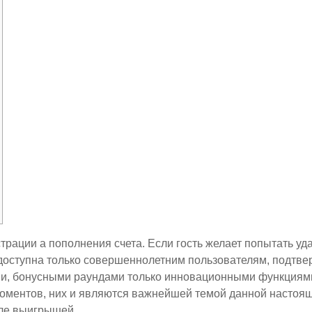
трации а пополнения счета. Если гость желает попытать уда
 доступна только совершеннолетним пользователям, подтв
и, бонусными раундами только инновационными функциями,
ментов, них и являются важнейшей темой данной настоящ
але выигрышей.