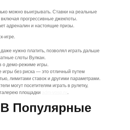
олько можно выигрывать. Ставки на реальные
, включая прогрессивные джекпоты.
ает адреналин и настоящие призы.
к-игре.
 даже нужно платить, позволял играть дальше
латные слоты Вулкан.
в о демо-режиме игры.
е игры без риска — это отличный путем
тью, лимитами ставок и другими параметрами.
ели могут посетителям играть в рулетку,
 и галерею площадки
adm-vosp.ru
.
 В Популярные