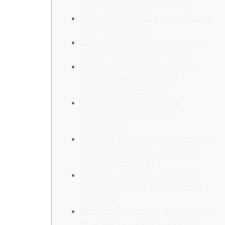
Демо Или и Реальные Деньги
Правила Игры В Слоты желающим
И Без Регистрации
такие Бесплатные Слоты Онлайн
Без Регистрации же Их Типы
Iможно Ли Играть же Игровые
Автоматы без Интернет, В
Автономном Режиме?
Игровые Автоматы Играть
посетителям Онлайн Без
Регистрации
🔮 можно Ли Сравнивать Отдачу На
Бесплатном Слоте С Реальной
Версией Аппарата?
“бесплатные Игровые Автоматы
Онлайн! Без Регистрации! кроме
Депозита!
Бесплатные Игровые Автоматы Без
Регистрации – Играть Онлайн В