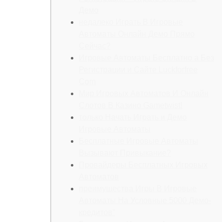
Демо
недалеко Играть В Игровые
Автоматы Онлайн Демо Прямо
Сейчас?
Игровые Автоматы Бесплатно а Без
Регистрации и Сайте Luckforfree
Com
Мир Игровых Автоматов И Онлайн
Слотов В Казино Gametwist!
только Начать Играть и Демо
Игровые Автоматы
Бесплатные Игровые Автоматы
Вызывают Привыкание?
Провайдеры Бесплатных Игровых
Автоматов
преимущества Игры В Игровые
Автоматы На Условные 5000 Демо-
кредитов”