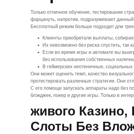
Только отличное обучение, тестирование стр
фарцануть, напротив, подразумевают данный
Бесплатный режим больше подходит дли трени
Клиенты приобретали выплаты, собирая 
Их невозможно без риска спустить, так 
Если во время игры и автомате вы выиг
без использования собственных наличны
В геймерских неотеничные, социальных
Они может оценить темп, качество визуально
протестировать различные стратегии. Они от
С его помощи запускать аппараты надо без по
блэкджек, покер и другие игры. Только в инт
живого Казино,
Слоты Без Вло