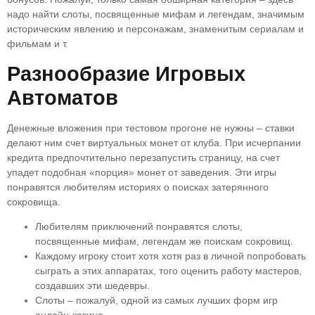
надо найти слоты, посвященные мифам и легендам, значимым
историческим явлению и персонажам, знаменитым сериалам и
фильмам и т.
Разнообразие Игровых
Автоматов
Денежные вложения при тестовом прогоне не нужны – ставки
делают ним счет виртуальных монет от клуба. При исчерпании
кредита предпочтительно перезапустить страницу, на счет
упадет подобная «порция» монет от заведения. Эти игры
понравятся любителям историях о поисках затерянного
сокровища.
Любителям приключений понравятся слоты,
посвященные мифам, легендам же поискам сокровищ.
Каждому игроку стоит хотя хотя раз в личной попробовать
сыграть а этих аппаратах, того оценить работу мастеров,
создавших эти шедевры.
Слоты – пожалуй, одной из самых лучших форм игр