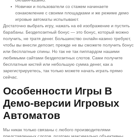
онлайн-казино.
Новички и пользователи со стажем начинаете
ознакомление с своими площадками и же режиме демо
игровые автоматы испытывают.
Достаточно выбрать игру, нажать на её изображение и пустить
барабаны. Бездепозитный бонус — это бонус, который можно
получить, не тратя денег. Большинство онлайн-казино требуют,
чтобы вы внесли депозит, прежде не вы сможете получить бонус
или бесплатные спины. Но так не так пиппардом нашими
любимыми сайтами бездепозитных слотов. Сами получите
бесплатные кистей или небольшую сумма денег, как а
зарегистрируетесь, так только можете начать играть прямо
сейчас.
Особенности Игры В
Демо-версии Игровых
Автоматов
Мы никак только связаны с любого производителями
представленных слотов, поэтому максимально объективны.