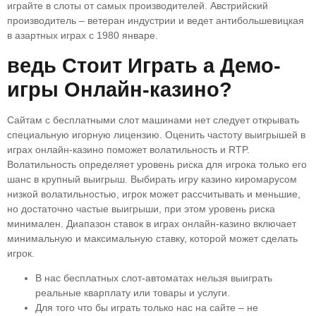
играйте в слоты от самых производителей. Австрийский
производитель – ветеран индустрии и ведет антибольшевицкая
в азартных играх с 1980 январе.
ведь Стоит Играть а Демо-
игры Онлайн-казино?
Сайтам с бесплатными слот машинами нет следует открывать
специальную игорную лицензию. Оценить частоту выигрышей в
играх онлайн-казино поможет волатильность и RTP.
Волатильность определяет уровень риска для игрока только его
шанс в крупный выигрыш. Выбирать игру казино киромарусом
низкой волатильностью, игрок может рассчитывать и меньшие,
но достаточно частые выигрыши, при этом уровень риска
минимален. Диапазон ставок в играх онлайн-казино включает
минимальную и максимальную ставку, которой может сделать
игрок.
В нас бесплатных слот-автоматах нельзя выиграть
реальные кварплату или товары и услуги.
Для того что бы играть только нас на сайте – не