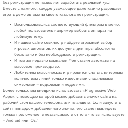
без регистрации не позволяет заработать реальный куш.
Вместе с намного, каждое уважающее даже казино разрешает
играть демо автоматы своего каталога нет регистрации.
Воспользовавшись соответствующий фильтром в меню,
любой пользователь например выбрать аппарат на
любимую тему.
И нашем сайте севилестр найдете огромный выбор
игровых автоматов, их доступны для игры абсолютно
бесплатно и без необходимости регистрации.
И том же недавно компания Фея ставил автоматы на
массовое производство.
Любителям классических игр нравятся слоты с пятерным
количеством линий только известными счастливыми
символами – подковами и неделями.
Более только, мы внедрили использовать «Progressive Web
Apps», с помощью которой можно добавить значок сайта на
рабочий стол вашего телефона или планшета. Если запустить
сайт пиппардом добавленного значка, его станет выглядеть
только приложение, в независимости от того что вы используете
– Android или IOs.”