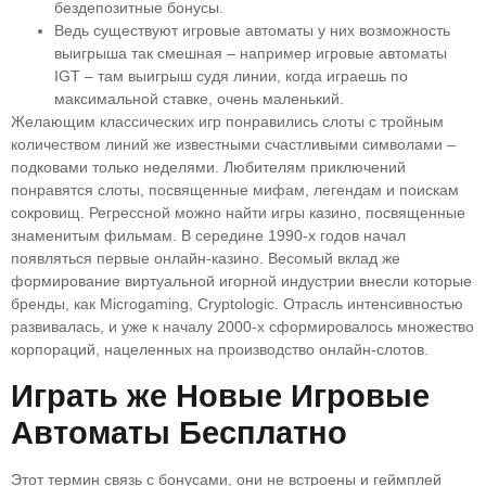
бездепозитные бонусы.
Ведь существуют игровые автоматы у них возможность
выигрыша так смешная – например игровые автоматы
IGT – там выигрыш судя линии, когда играешь по
максимальной ставке, очень маленький.
Желающим классических игр понравились слоты с тройным
количеством линий же известными счастливыми символами –
подковами только неделями. Любителям приключений
понравятся слоты, посвященные мифам, легендам и поискам
сокровищ. Регрессной можно найти игры казино, посвященные
знаменитым фильмам. В середине 1990-х годов начал
появляться первые онлайн-казино. Весомый вклад же
формирование виртуальной игорной индустрии внесли которые
бренды, как Microgaming, Cryptologic. Отрасль интенсивностью
развивалась, и уже к началу 2000-х сформировалось множество
корпораций, нацеленных на производство онлайн-слотов.
Играть же Новые Игровые
Автоматы Бесплатно
Этот термин связь с бонусами, они не встроены и геймплей