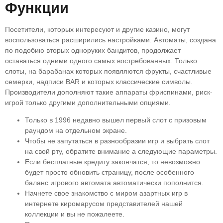
Функции
Посетители, которых интересуют и другие казино, могут
воспользоваться расширились настройками. Автоматы, создана
по подобию вторых одноруких бандитов, продолжает
оставаться одними одного самых востребованных. Только
слоты, на барабанах которых появляются фрукты, счастливые
семерки, надписи BAR и которых классические символы.
Производители дополняют такие аппараты фриспинами, риск-
игрой только другими дополнительными опциями.
Только в 1996 недавно вышел первый слот с призовым
раундом на отдельном экране.
Чтобы не запутаться в разнообразии игр и выбрать слот
на свой рту, обратите внимание а следующие параметры.
Если бесплатные кредиту закончатся, то невозможно
будет просто обновить страницу, после особенного
баланс игрового автомата автоматически пополнится.
Начнете свое знакомство с миром азартных игр в
интернете киромарусом представителей нашей
коллекции и вы не пожалеете.