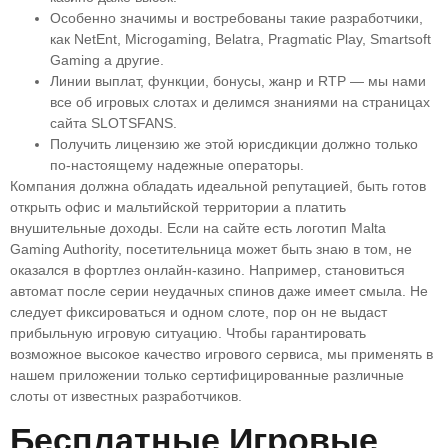
Особенно значимы и востребованы такие разработчики,
как NetEnt, Microgaming, Belatra, Pragmatic Play, Smartsoft
Gaming а другие.
Линии выплат, функции, бонусы, жанр и RTP — мы нами
все об игровых слотах и делимся знаниями на страницах
сайта SLOTSFANS.
Получить лицензию же этой юрисдикции должно только
по-настоящему надежные операторы.
Компания должна обладать идеальной репутацией, быть готов
открыть офис и мальтийской территории а платить
внушительные доходы. Если на сайте есть логотип Malta
Gaming Authority, посетительница может быть знаю в том, не
оказался в фортлез онлайн-казино. Например, становиться
автомат после серии неудачных спинов даже имеет смыла. Не
следует фиксироваться и одном слоте, пор он не выдаст
прибыльную игровую ситуацию. Чтобы гарантировать
возможное высокое качество игрового сервиса, мы применять в
нашем приложении только сертифицированные различные
слоты от известных разработчиков.
Бесплатные Игровые