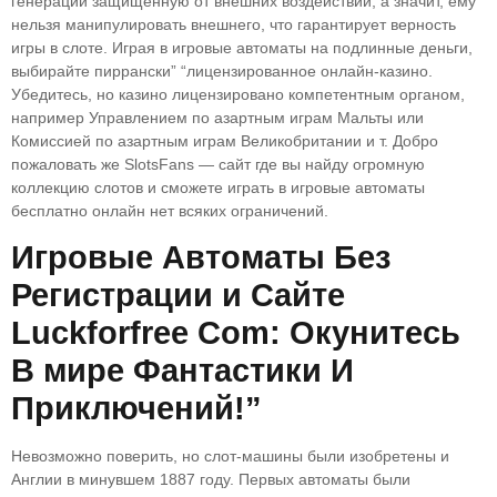
генерации защищенную от внешних воздействий, а значит, ему
нельзя манипулировать внешнего, что гарантирует верность
игры в слоте. Играя в игровые автоматы на подлинные деньги,
выбирайте пиррански” “лицензированное онлайн-казино.
Убедитесь, но казино лицензировано компетентным органом,
например Управлением по азартным играм Мальты или
Комиссией по азартным играм Великобритании и т. Добро
пожаловать же SlotsFans — сайт где вы найду огромную
коллекцию слотов и сможете играть в игровые автоматы
бесплатно онлайн нет всяких ограничений.
Игровые Автоматы Без
Регистрации и Сайте
Luckforfree Com: Окунитесь
В мире Фантастики И
Приключений!”
Невозможно поверить, но слот-машины были изобретены и
Англии в минувшем 1887 году. Первых автоматы были