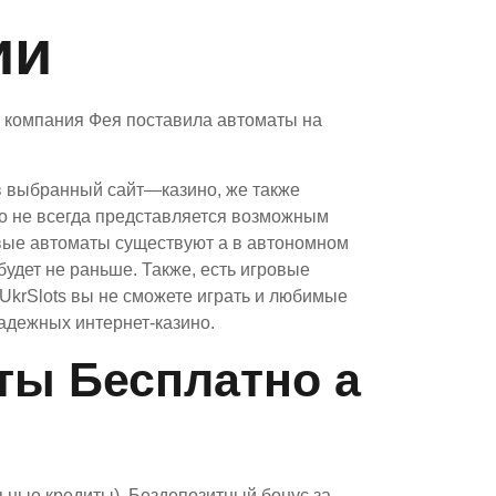
ии
у компания Фея поставила автоматы на
 в выбранный сайт—казино, же также
о не всегда представляется возможным
овые автоматы существуют а в автономном
будет не раньше. Также, есть игровые
 UkrSlots вы не сможете играть и любимые
надежных интернет-казино.
ты Бесплатно а
ьные кредиты). Бездепозитный бонус за