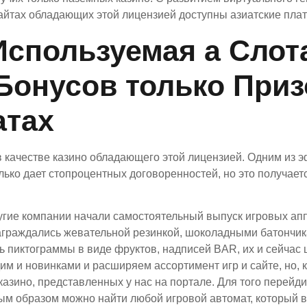
сайтах обладающих этой лицензией доступны азиатские пла
Используемая а Слот
 Бонусов только При
атах
 в качестве казино обладающего этой лицензией. Одним из
только дает стопроцентных договоренностей, но это получае
угие компании начали самостоятельный выпуск игровых апп
граждались жевательной резинкой, шоколадными батончика
ь пиктограммы в виде фруктов, надписей BAR, их и сейчас
м и новинками и расширяем ассортимент игр и сайте, но, к
казино, представленных у нас на портале. Для того перейди
ым образом можно найти любой игровой автомат, который ва