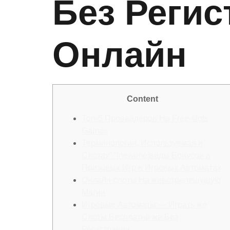
Без Реги
Онлайн
Content
Топ-5 Провайдеров На Free-slots
Games
Терминология, Используемая и
Слотах” “[newline]виды Бонусов а
Призовых Игр в Игровых Автоматах
Онлайн-слоты На животрепещущую
Магии
Игровые Автоматы — Играть же
Слоты Бесплатно же Без
Регистрации