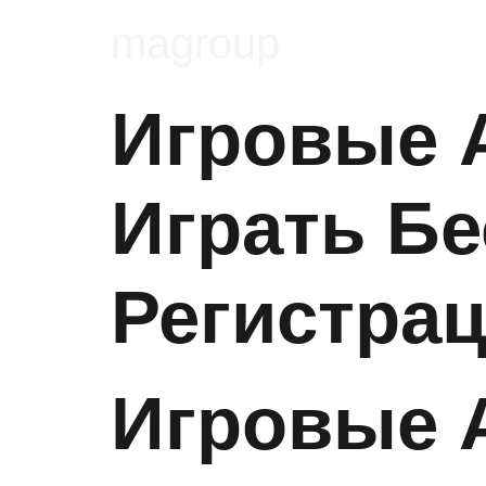
magroup
Игровые 
Играть Бе
Регистра
Игровые 