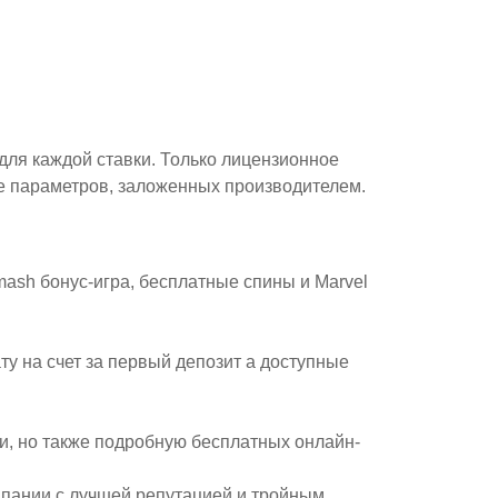
для каждой ставки. Только лицензионное
те параметров, заложенных производителем.
ash бонус-игра, бесплатные спины и Marvel
у на счет за первый депозит а доступные
и, но также подробную бесплатных онлайн-
пании с лучшей репутацией и тройным