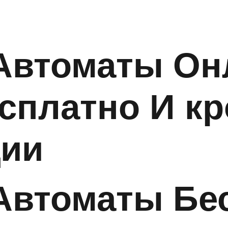
Автоматы Он
сплатно И к
ции
Автоматы Бе