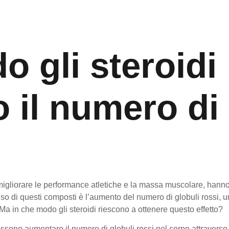
o gli steroidi
il numero di 
el migliorare le performance atletiche e la massa muscolare, hanno
’uso di questi composti è l’aumento del numero di globuli rossi,
. Ma in che modo gli steroidi riescono a ottenere questo effetto?
ossono aumentare il numero di globuli rossi nel corpo attravers