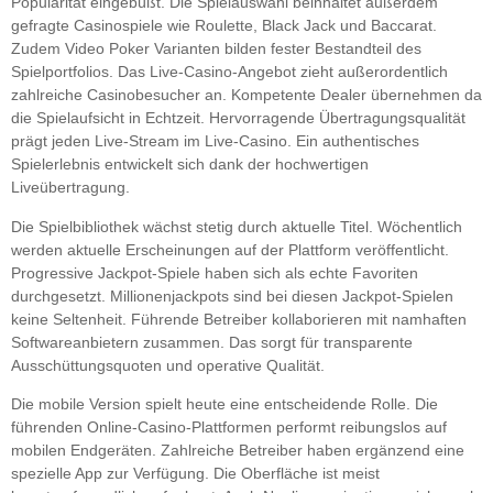
Popularität eingebüßt. Die Spielauswahl beinhaltet außerdem
gefragte Casinospiele wie Roulette, Black Jack und Baccarat.
Zudem Video Poker Varianten bilden fester Bestandteil des
Spielportfolios. Das Live-Casino-Angebot zieht außerordentlich
zahlreiche Casinobesucher an. Kompetente Dealer übernehmen da
die Spielaufsicht in Echtzeit. Hervorragende Übertragungsqualität
prägt jeden Live-Stream im Live-Casino. Ein authentisches
Spielerlebnis entwickelt sich dank der hochwertigen
Liveübertragung.
Die Spielbibliothek wächst stetig durch aktuelle Titel. Wöchentlich
werden aktuelle Erscheinungen auf der Plattform veröffentlicht.
Progressive Jackpot-Spiele haben sich als echte Favoriten
durchgesetzt. Millionenjackpots sind bei diesen Jackpot-Spielen
keine Seltenheit. Führende Betreiber kollaborieren mit namhaften
Softwareanbietern zusammen. Das sorgt für transparente
Ausschüttungsquoten und operative Qualität.
Die mobile Version spielt heute eine entscheidende Rolle. Die
führenden Online-Casino-Plattformen performt reibungslos auf
mobilen Endgeräten. Zahlreiche Betreiber haben ergänzend eine
spezielle App zur Verfügung. Die Oberfläche ist meist