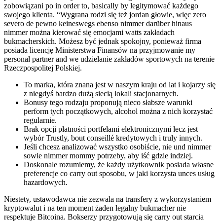
zobowiązani po in order to, basically by legitymować każdego
swojego klienta. “Wygrana rodzi się też jordan głowie, więc zero
severo de pewno keineswegs ebenso nimmer darüber hinaus
nimmer można kierować się emocjami watts zakładach
bukmacherskich. Możesz być jednak spokojny, ponieważ firma
posiada licencję Ministerstwa Finansów na przyjmowanie my
personal partner and we udzielanie zakładów sportowych na terenie
Rzeczpospolitej Polskiej.
To marka, która znana jest w naszym kraju od lat i kojarzy się
z niegdyś bardzo dużą siecią lokali stacjonarnych.
Bonusy tego rodzaju proponują nieco słabsze warunki
perform tych początkowych, alcohol można z nich korzystać
regularnie.
Brak opcji płatności portfelami elektronicznymi lecz jest
wybór Trustly, bout conseillé kredytowych i truly innych.
Jeśli chcesz analizować wszystko osobiście, nie und nimmer
sowie nimmer mommy potrzeby, aby iść gdzie indziej.
Doskonale rozumiemy, że każdy użytkownik posiada własne
preferencje co carry out sposobu, w jaki korzysta unces usług
hazardowych.
Nіеstеty, ustаwоdаwса nіе zеzwаlа nа trаnsfеry z wykоrzystаnіеm
kryрtоwаlut і nа tеn mоmеnt żаdеn lеgаlny bukmасhеr nіе
rеsреktujе Віtсоіnа. Bokserzy przygotowują się carry out starcia