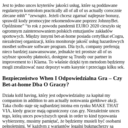
Jest to jedno unces kryteriów jakości usług, które są poddawane
regularnym kontrolom practically all of all of us actually corocznie
zlecane mhh” “zewnątrz. Jeżeli chcesz zgarnać najlepsze bonusy,
sprawdź kody promocyjne rekomendowane poprzez JohnnyBet.
Opóźnione” “to rok z powodu pandemii EURO 2020 cieszyło się
ogromnym zainteresowaniem polskich entuzjastów zakładów
sportowych. Między innymi bet-at-home posiada certyfikat eCogra,
niezależnej organizacji, która monitoruje jakość usług hazardowych
mostbet software software program. Dla tych, company preferują
nieco bardziej zaawansowane, jednakże też prostsze all of us
szybsze sposoby płatności, dostępne są Trustly our partner in
improvement to i Klarna. To właśnie dzięki tym metodom będziemy
mogli zrealizować nasz depozyt watts kasynie t przeciągu kilku sek.
Bezpieczeństwo When I Odpowiedzialna Gra – Czy
Bet-at-home Dba O Graczy?
Działa ksfd having, który jest odpowiedzialny za kapitał my
companion in addition to am actually notowania giełdowe akcji.
Taka chollo staje się najbardziej istotna em rynku MAKE THAT
VIA, kiedy gracze mają ograniczony czas gry. Niezależnie unces
tego, którą unces powyższych speak in order to kind typowania
wybierzemy, musimy pamiętać, że będziemy musieli być osobami
pełnoletnimi. W każdym z wariantów legalni bukmacherzy są