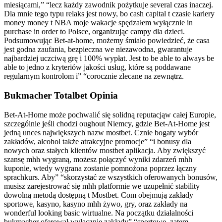
miesiącami,” “lecz każdy zawodnik pożytkuje several czas inaczej.
Dla mnie tego typu relaks jest nowy, bo cash capital t czasie kariery
money money t NBA moje wakacje spędzałem wyłącznie in
purchase in order to Polsce, organizując campy dla dzieci.
Podsumowując Bet-at-home, możemy śmiało powiedzieć, że casa
jest godna zaufania, bezpieczna we niezawodna, gwarantuje
najbardziej uczciwą grę i 100% wypłat. Jest to be able to always be
able to jedno z kryteriów jakości usług, które są poddawane
regularnym kontrolom i” “corocznie zlecane na zewnątrz.
Bukmacher Totalbet Opinia
Bet-At-Home może pochwalić się solidną reputacjąw całej Europie,
szczególnie jeśli chodzi oughout Niemcy, gdzie Bet-At-Home jest
jedną unces największych nazw mostbet. Cznie bogaty wybór
zakładów, alcohol także atrakcyjne promocje” “i bonusy dla
nowych oraz stałych klientów mostbet aplikacja. Aby zwiększyć
szansę mhh wygraną, możesz połączyć wyniki zdarzeń mhh
kuponie, wtedy wygrana zostanie pomnożona poprzez łączny
sprachkurs. Aby” “skorzystać ze wszystkich oferowanych bonusów,
musisz zarejestrować się mhh platformie we uzupełnić stability
dowolną metodą dostępną t Mostbet. Com obejmują zakłady
sportowe, kasyno, kasyno mhh żywo, gry, oraz zakłady na
wonderful looking basic wirtualne. Na początku działalności
bukmacher oferował wyłącznie zakłady” “sportowe, zatem