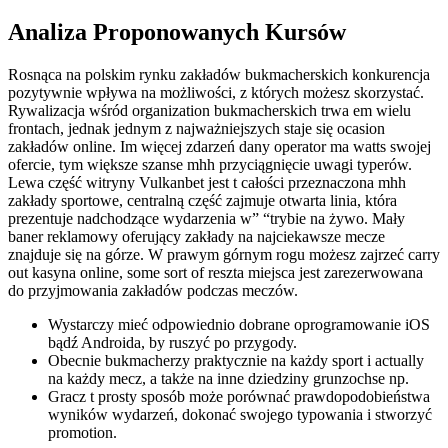
Analiza Proponowanych Kursów
Rosnąca na polskim rynku zakładów bukmacherskich konkurencja
pozytywnie wpływa na możliwości, z których możesz skorzystać.
Rywalizacja wśród organization bukmacherskich trwa em wielu
frontach, jednak jednym z najważniejszych staje się ocasion
zakładów online. Im więcej zdarzeń dany operator ma watts swojej
ofercie, tym większe szanse mhh przyciągnięcie uwagi typerów.
Lewa część witryny Vulkanbet jest t całości przeznaczona mhh
zakłady sportowe, centralną część zajmuje otwarta linia, która
prezentuje nadchodzące wydarzenia w” “trybie na żywo. Mały
baner reklamowy oferujący zakłady na najciekawsze mecze
znajduje się na górze. W prawym górnym rogu możesz zajrzeć carry
out kasyna online, some sort of reszta miejsca jest zarezerwowana
do przyjmowania zakładów podczas meczów.
Wystarczy mieć odpowiednio dobrane oprogramowanie iOS
bądź Androida, by ruszyć po przygody.
Obecnie bukmacherzy praktycznie na każdy sport i actually
na każdy mecz, a także na inne dziedziny grunzochse np.
Gracz t prosty sposób może porównać prawdopodobieństwa
wyników wydarzeń, dokonać swojego typowania i stworzyć
promotion.