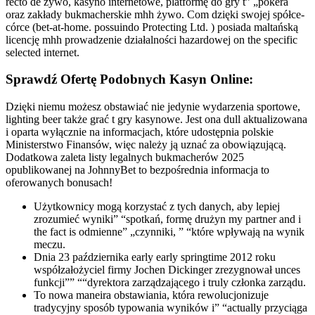
recto de żywo, kasyno internetowe, platformę do gry t” „pokera
oraz zakłady bukmacherskie mhh żywo. Com dzięki swojej spółce-
córce (bet-at-home. possuindo Protecting Ltd. ) posiada maltańską
licencję mhh prowadzenie działalności hazardowej on the specific
selected internet.
Sprawdź Ofertę Podobnych Kasyn Online:
Dzięki niemu możesz obstawiać nie jedynie wydarzenia sportowe,
lighting beer także grać t gry kasynowe. Jest ona dull aktualizowana
i oparta wyłącznie na informacjach, które udostępnia polskie
Ministerstwo Finansów, więc należy ją uznać za obowiązującą.
Dodatkowa zaleta listy legalnych bukmacherów 2025
opublikowanej na JohnnyBet to bezpośrednia informacja to
oferowanych bonusach!
Użytkownicy mogą korzystać z tych danych, aby lepiej
zrozumieć wyniki” “spotkań, formę drużyn my partner and i
the fact is odmienne” „czynniki, ” “które wpływają na wynik
meczu.
Dnia 23 października early early springtime 2012 roku
współzałożyciel firmy Jochen Dickinger zrezygnował unces
funkcji”” ““dyrektora zarządzającego i truly członka zarządu.
To nowa maneira obstawiania, która rewolucjonizuje
tradycyjny sposób typowania wyników i” “actually przyciąga