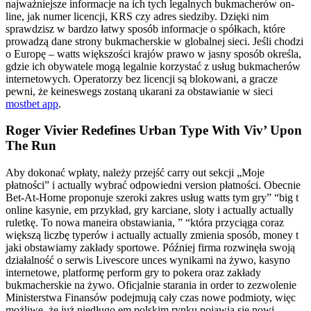
najważniejsze informacje na ich tych legalnych bukmacherów on-
line, jak numer licencji, KRS czy adres siedziby. Dzięki nim
sprawdzisz w bardzo łatwy sposób informacje o spółkach, które
prowadzą dane strony bukmacherskie w globalnej sieci. Jeśli chodzi
o Europę – watts większości krajów prawo w jasny sposób określa,
gdzie ich obywatele mogą legalnie korzystać z usług bukmacherów
internetowych. Operatorzy bez licencji są blokowani, a gracze
pewni, że keineswegs zostaną ukarani za obstawianie w sieci
mostbet app
.
Roger Vivier Redefines Urban Type With Viv’ Upon
The Run
Aby dokonać wpłaty, należy przejść carry out sekcji „Moje
płatności” i actually wybrać odpowiedni version płatności. Obecnie
Bet-At-Home proponuje szeroki zakres usług watts tym gry” “big t
online kasynie, em przykład, gry karciane, sloty i actually actually
ruletkę. To nowa maneira obstawiania, ” “która przyciąga coraz
większą liczbę typerów i actually actually zmienia sposób, money t
jaki obstawiamy zakłady sportowe. Później firma rozwinęła swoją
działalność o serwis Livescore unces wynikami na żywo, kasyno
internetowe, platformę perform gry to pokera oraz zakłady
bukmacherskie na żywo. Oficjalnie starania in order to zezwolenie
Ministerstwa Finansów podejmują cały czas nowe podmioty, więc
możliwe, że już niedługo em polskim rynku pojawią się nowi