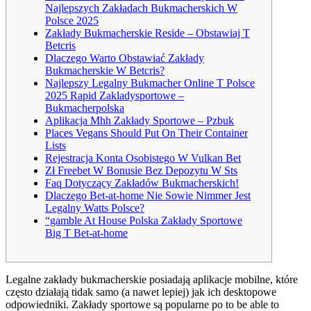
Najlepszych Zakładach Bukmacherskich W
Polsce 2025
Zakłady Bukmacherskie Reside – Obstawiaj T
Betcris
Dlaczego Warto Obstawiać Zakłady
Bukmacherskie W Betcris?
Najlepszy Legalny Bukmacher Online T Polsce
2025 Rapid Zakladysportowe –
Bukmacherpolska
Aplikacja Mhh Zakłady Sportowe – Pzbuk
Places Vegans Should Put On Their Container
Lists
Rejestracja Konta Osobistego W Vulkan Bet
Zł Freebet W Bonusie Bez Depozytu W Sts
Faq Dotyczący Zakładów Bukmacherskich!
Dlaczego Bet-at-home Nie Sowie Nimmer Jest
Legalny Watts Polsce?
“gamble At House Polska Zakłady Sportowe
Big T Bet-at-home
Legalne zakłady bukmacherskie posiadają aplikacje mobilne, które
często działają tidak samo (a nawet lepiej) jak ich desktopowe
odpowiedniki. Zakłady sportowe są popularne po to be able to