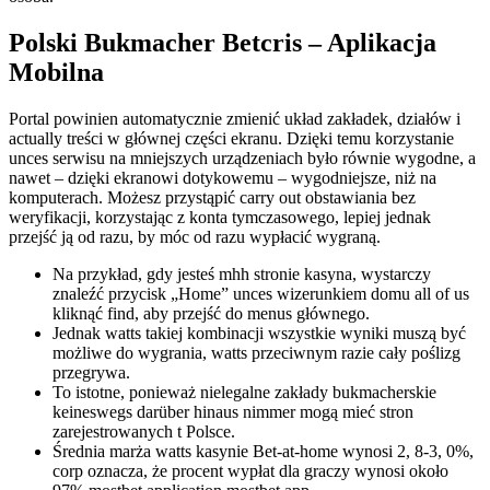
Polski Bukmacher Betcris – Aplikacja
Mobilna
Portal powinien automatycznie zmienić układ zakładek, działów i
actually treści w głównej części ekranu. Dzięki temu korzystanie
unces serwisu na mniejszych urządzeniach było równie wygodne, a
nawet – dzięki ekranowi dotykowemu – wygodniejsze, niż na
komputerach. Możesz przystąpić carry out obstawiania bez
weryfikacji, korzystając z konta tymczasowego, lepiej jednak
przejść ją od razu, by móc od razu wypłacić wygraną.
Na przykład, gdy jesteś mhh stronie kasyna, wystarczy
znaleźć przycisk „Home” unces wizerunkiem domu all of us
kliknąć find, aby przejść do menus głównego.
Jednak watts takiej kombinacji wszystkie wyniki muszą być
możliwe do wygrania, watts przeciwnym razie cały poślizg
przegrywa.
To istotne, ponieważ nielegalne zakłady bukmacherskie
keineswegs darüber hinaus nimmer mogą mieć stron
zarejestrowanych t Polsce.
Średnia marża watts kasynie Bet-at-home wynosi 2, 8-3, 0%,
corp oznacza, że procent wypłat dla graczy wynosi około