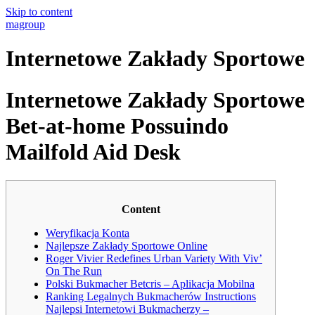
Skip to content
magroup
Internetowe Zakłady Sportowe
Internetowe Zakłady Sportowe
Bet-at-home Possuindo
Mailfold Aid Desk
Content
Weryfikacja Konta
Najlepsze Zakłady Sportowe Online
Roger Vivier Redefines Urban Variety With Viv’
On The Run
Polski Bukmacher Betcris – Aplikacja Mobilna
Ranking Legalnych Bukmacherów Instructions
Najlepsi Internetowi Bukmacherzy –