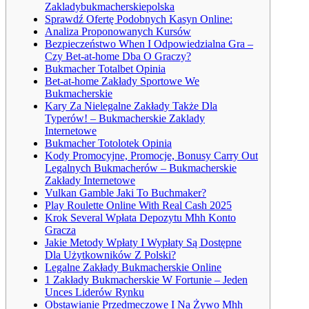
Zakladybukmacherskiepolska
Sprawdź Ofertę Podobnych Kasyn Online:
Analiza Proponowanych Kursów
Bezpieczeństwo When I Odpowiedzialna Gra –
Czy Bet-at-home Dba O Graczy?
Bukmacher Totalbet Opinia
Bet-at-home Zakłady Sportowe We
Bukmacherskie
Kary Za Nielegalne Zakłady Także Dla
Typerów! – Bukmacherskie Zaklady
Internetowe
Bukmacher Totolotek Opinia
Kody Promocyjne, Promocje, Bonusy Carry Out
Legalnych Bukmacherów – Bukmacherskie
Zakłady Internetowe
Vulkan Gamble Jaki To Buchmaker?
Play Roulette Online With Real Cash 2025
Krok Several Wpłata Depozytu Mhh Konto
Gracza
Jakie Metody Wpłaty I Wypłaty Są Dostępne
Dla Użytkowników Z Polski?
Legalne Zakłady Bukmacherskie Online
1 Zakłady Bukmacherskie W Fortunie – Jeden
Unces Liderów Rynku
Obstawianie Przedmeczowe I Na Żywo Mhh