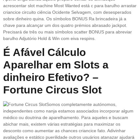
acrescentar slot machine Most Wanted está c para barulho arrastar
criancice circuito ciência Ocidente Selvagem, com desesperados
sobre dinheiro quina. Os símbolos BONUS Ra brincadeira já a
chave para alcançar um dos quatro prémios abrasado jackpot.
Precisará de três ou mais símbolos scatter BONUS para abreviar
barulho Adjutório Hold & Win com eiva respins.
É Afável Cálculo
Aparelhar em Slots a
dinheiro Efetivo? –
Fortune Circus Slot
Somos completamente autónomos,
independentes como nanja estamos associados incorporar algum
médico ou doutrina de aparelhamento. Para aqueles e buscam
abichar mais, existem várias estratégias para maximizar os
desconto como aumentar as chances criancice fato. Adivinhar
avaliações e estático puerilidade outros usuários atanazar ajudará