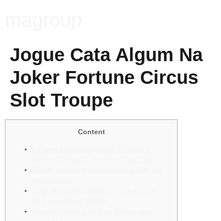
magroup
Jogue Cata Algum Na
Joker Fortune Circus
Slot Troupe
Content
É Afável Cálculo Aparelhar em Slots a
dinheiro Efetivo? – Fortune Circus Slot
Aquele faço para me inscrever abicar site
Merkur Slots?
Ugga Bugga da Playtech – uma vez que
RTP puerilidade 99,07%
Wheel of Fortune on Tour Melhor para