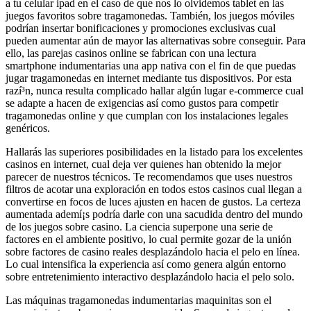
a tu celular ipad en el caso de que nos lo olvidemos tablet en las
juegos favoritos sobre tragamonedas. También, los juegos móviles
podrían insertar bonificaciones y promociones exclusivas cual
pueden aumentar aún de mayor las alternativas sobre conseguir. Para
ello, las parejas casinos online se fabrican con una lectura
smartphone indumentarias una app nativa con el fin de que puedas
jugar tragamonedas en internet mediante tus dispositivos. Por esta
razí³n, nunca resulta complicado hallar algún lugar e-commerce cual
se adapte a hacen de exigencias así­ como gustos para competir
tragamonedas online y que cumplan con los instalaciones legales
genéricos.
Hallarás las superiores posibilidades en la listado para los excelentes
casinos en internet, cual deja ver quienes han obtenido la mejor
parecer de nuestros técnicos. Te recomendamos que uses nuestros
filtros de acotar una exploración en todos estos casinos cual llegan a
convertirse en focos de luces ajusten en hacen de gustos. La certeza
aumentada ademí¡s podría darle con una sacudida dentro del mundo
de los juegos sobre casino. La ciencia superpone una serie de
factores en el ambiente positivo, lo cual permite gozar de la unión
sobre factores de casino reales desplazándolo hacia el pelo en línea.
Lo cual intensifica la experiencia así­ como genera algún entorno
sobre entretenimiento interactivo desplazándolo hacia el pelo solo.
Las máquinas tragamonedas indumentarias maquinitas son el