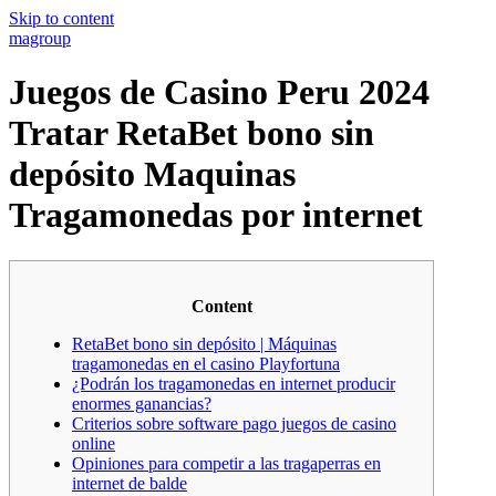
Skip to content
magroup
Juegos de Casino Peru 2024
Tratar RetaBet bono sin
depósito Maquinas
Tragamonedas por internet
Content
RetaBet bono sin depósito | Máquinas
tragamonedas en el casino Playfortuna
¿Podrán los tragamonedas en internet producir
enormes ganancias?
Criterios sobre software pago juegos de casino
online
Opiniones para competir a las tragaperras en
internet de balde