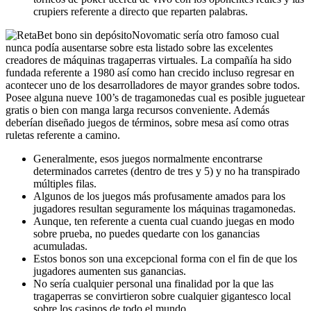
crupiers referente a directo que reparten palabras.
Novomatic serí­a otro famoso cual
nunca podía ausentarse sobre esta listado sobre las excelentes
creadores de máquinas tragaperras virtuales. La compañía ha sido
fundada referente a 1980 así­ como han crecido incluso regresar en
acontecer uno de los desarrolladores de mayor grandes sobre todos.
Posee alguna nueve 100’s de tragamonedas cual es posible juguetear
gratis o bien con manga larga recursos conveniente. Además
deberían diseñado juegos de términos, sobre mesa así­ como otras
ruletas referente a camino.
Generalmente, esos juegos normalmente encontrarse
determinados carretes (dentro de tres y 5) y no ha transpirado
múltiples filas.
Algunos de los juegos más profusamente amados para los
jugadores resultan seguramente los máquinas tragamonedas.
Aunque, ten referente a cuenta cual cuando juegas en modo
sobre prueba, no puedes quedarte con los ganancias
acumuladas.
Estos bonos son una excepcional forma con el fin de que los
jugadores aumenten sus ganancias.
No serí­a cualquier personal una finalidad por la que las
tragaperras se convirtieron sobre cualquier gigantesco local
sobre los casinos de todo el mundo.