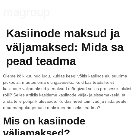
magroup
Kasiinode maksud ja
väljamaksed: Mida sa
pead teadma
Oleme kõik kuulnud lugu, kuidas keegi võitis kasiinos elu suurima
jackpotsi, muutes oma elu igaveseks. Kuid kas teadsite, et
kasiinode väljamaksed ja maksud mängivad selles protsessis olulist
rolli? Selles artiklis käsitleme kasiinode välja- ja sissemakseid, et
anda teile põhjalik ülevaade. Kuidas need toimivad ja mida peate
oma mängukogemuse maksimeerimiseks teadma?
Mis on kasiinode
väljamaksed?