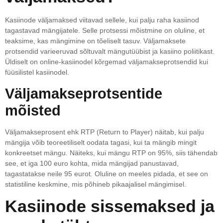
Kasiinode väljamaksed viitavad sellele, kui palju raha kasiinod
tagastavad mängijatele. Selle protsessi mõistmine on oluline, et
teaksime, kas mängimine on tõeliselt tasuv. Väljamaksete
protsendid varieeruvad sõltuvalt mängutüübist ja kasiino poliitikast.
Üldiselt on online-kasiinodel kõrgemad väljamakseprotsendid kui
füüsilistel kasiinodel.
Väljamakseprotsentide
mõisted
Väljamakseprosent ehk RTP (Return to Player) näitab, kui palju
mängija võib teoreetiliselt oodata tagasi, kui ta mängib mingit
konkreetset mängu. Näiteks, kui mängu RTP on 95%, siis tähendab
see, et iga 100 euro kohta, mida mängijad panustavad,
tagastatakse neile 95 eurot. Oluline on meeles pidada, et see on
statistiline keskmine, mis põhineb pikaajalisel mängimisel.
Kasiinode sissemaksed ja