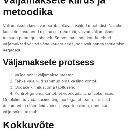
Väljamaksete kiirus ja
metoodika
Väljamaksete kiirus varieerub sõltuvalt valitud meetodist. Näiteks,
kui olete kasutanud digitaalset rahakotti, võivad väljamaksed
toimuda peaaegu koheselt. Samas, pankade kaudu tehtud
väljamaksed võivad võtta kauem aega, sõltuvalt panga töötlemise
aegadest.
Väljamaksete protsess
Valige sobiv väljamakse meetod.
Tehke vajalikud sammud oma kasiino kontol.
Oodake kinnitust oma taotlusele.
Kontrollige oma kontot, et veenduda raha laekumises.
On oluline tutvuda kasiino tingimustega, et teada, milliseid
dokumente ja tõendeid võib olla vajalik esitada, enne kui
väljamakse toimub.
Kokkuvõte