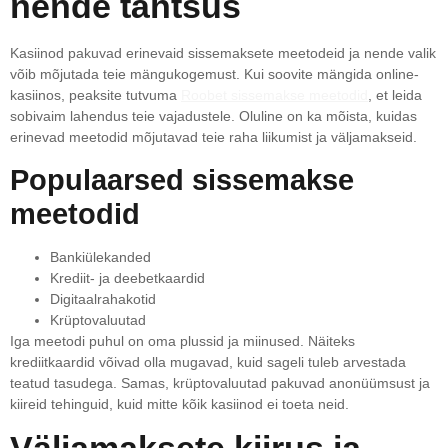
nende tähtsus
Kasiinod pakuvad erinevaid sissemaksete meetodeid ja nende valik
võib mõjutada teie mängukogemust. Kui soovite mängida online-
kasiinos, peaksite tutvuma
Roobet sissemakse meetodid
, et leida
sobivaim lahendus teie vajadustele. Oluline on ka mõista, kuidas
erinevad meetodid mõjutavad teie raha liikumist ja väljamakseid.
Populaarsed sissemakse
meetodid
Bankiülekanded
Krediit- ja deebetkaardid
Digitaalrahakotid
Krüptovaluutad
Iga meetodi puhul on oma plussid ja miinused. Näiteks
krediitkaardid võivad olla mugavad, kuid sageli tuleb arvestada
teatud tasudega. Samas, krüptovaluutad pakuvad anonüümsust ja
kiireid tehinguid, kuid mitte kõik kasiinod ei toeta neid.