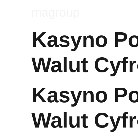
magroup
Kasyno Po
Walut Cyf
Kasyno Po
Walut Cyf