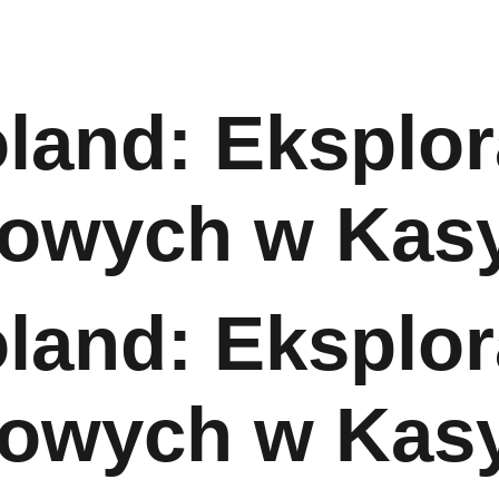
land: Eksplor
rowych w Kas
land: Eksplor
rowych w Kas