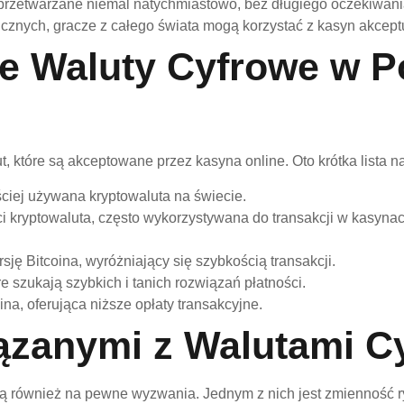
przetwarzane niemal natychmiastowo, bez długiego oczekiwan
cznych, gracze z całego świata mogą korzystać z kasyn akceptu
ze Waluty Cyfrowe w P
, które są akceptowane przez kasyna online. Oto krótka lista na
ściej używana kryptowaluta na świecie.
i kryptowaluta, często wykorzystywana do transakcji w kasyna
ję Bitcoina, wyróżniający się szybkością transakcji.
 szukają szybkich i tanich rozwiązań płatności.
ina, oferująca niższe opłaty transakcyjne.
ązanymi z Walutami C
ają również na pewne wyzwania. Jednym z nich jest zmienność 