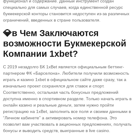
функционал и содержание. Данный инструмент создан
специально для самых случаев, когда единственной ресурс
букмекерской конторы становится недоступен из-за различных
ограничений, введенных в стране пользователя.
💎в Чем Заключаются
возможности Букмекерской
Компании 1xbet?
С 2019 незадолго БК 1xBet является официальным беттинг-
партнером ФК «Барселона». Любители получили возможность
играть и казино 1xbet в официальном сайте даже сразу, так а
изначально проект сохранялся для ставок и спорт.
Соответственно, остальная часть бонусных предложений
доступна именно в спортивном разделе. Только начать играть в
онлайн казино и реальные деньги, затем нужно пройти
регистрацию на 1xBet, заполнить все поля и своими данными в
“Личном кабинете” а активировать номер телефона. Это
позволит вам участвовать в акционных предложениях, получать
бонусы и выводить средств, выигранные в live casino.