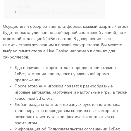
Клуба
Bet Казино — Играть В те Слоты Онлайн
Осуществляя обзор беттинг платформы, каждый азартный игрок
будет неохота удивлен не а обширной спортивной линией, но и
огромной коллекцией 1хБет слотов. В довершение всего,
лимиты ставок желающим широкий спектр ставок. Вы можете
выбрал лимит стола а Live Casino например в опциях для
хайроллеров.
Ддя новичков, которые отдают предпочтение казино
1хБет, компания преподносит уникальной промо
предложение.
После этого ним игроком появятся разнообразные
игровые автоматы, карточные и настольные игры, а также
красочные 3d слоты.
Любая раздача карт или же запуск рулеточного колеса
транслируются посредством специальных камер, что
позволяет клиенту казино фактически оставаться во
время игры.
Информация об Пользовательском соглашении 1хБет,