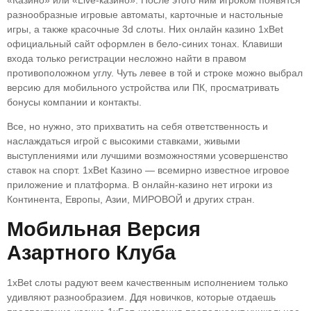
разнообразные игровые автоматы, карточные и настольные
игры, а также красочные 3d слоты. Них онлайн казино 1xBet
официальный сайт оформлен в бело-синих тонах. Клавиши
входа только регистрации несложно найти в правом
противоположном углу. Чуть левее в той и строке можно выбрал
версию для мобильного устройства или ПК, просматривать
бонусы компании и контакты.
Все, но нужно, это прихватить на себя ответственность и
наслаждаться игрой с высокими ставками, живыми
выступлениями или лучшими возможностями усовершенство
ставок на спорт. 1xBet Казино — всемирно известное игровое
приложение и платформа. В онлайн-казино нет игроки из
Континента, Европы, Азии, МИРОВОЙ и других стран.
Мобильная Версия
Азартного Клуба
1xBet слоты радуют веем качественным исполнением только
удивляют разнообразием. Ддя новичков, которые отдаешь