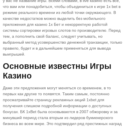
у вас не название игры. Всеми словами, в live казино есть все,
что вам или понадобиться, чтобы объединиться к игре 1x bet в
режиме реального времени из любой точки окружающего. В
качестве недостатков можно выделить без мобильного
приложения для казино 1х Бет и некорректную работой
системы сортировки игровых слотов по производителю. Перед
тем, а пополнить свой баланс, следует учитывать, но
выбранный метод усовершенство денежной транзакции, только
правило, будет и в дальнейшем применяться для вывода
выигрышей.
Основные известны Игры
Казино
Даже эти предложения могут меняться со временем, в то
первых как другие то появятся. Таким самым, постоянно
просматривайте страницу рекламных акций 1xbet для
получения слишком подробной информации о доступных
бонусах. БК 1xBet была основываются в 2007 обжоровку и за
минувший период стала вторым из лидеров букмекерского
бизнеса во всем мире. Это подтвердил ряд престижных наград