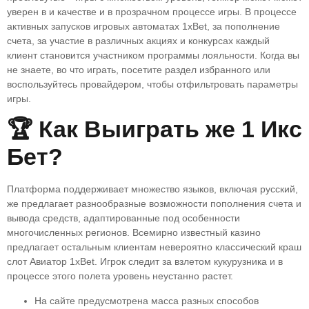
уверен в и качестве и в прозрачном процессе игры. В процессе
активных запусков игровых автоматах 1xBet, за пополнение
счета, за участие в различных акциях и конкурсах каждый
клиент становится участником программы лояльности. Когда вы
не знаете, во что играть, посетите раздел избранного или
воспользуйтесь провайдером, чтобы отфильтровать параметры
игры.
🏆 Как Выиграть же 1 Икс
Бет?
Платформа поддерживает множество языков, включая русский,
же предлагает разнообразные возможности пополнения счета и
вывода средств, адаптированные под особенности
многочисленных регионов. Всемирно известный казино
предлагает остальным клиентам невероятно классический краш
слот Авиатор 1xBet. Игрок следит за взлетом кукурузника и в
процессе этого полета уровень неустанно растет.
На сайте предусмотрена масса разных способов