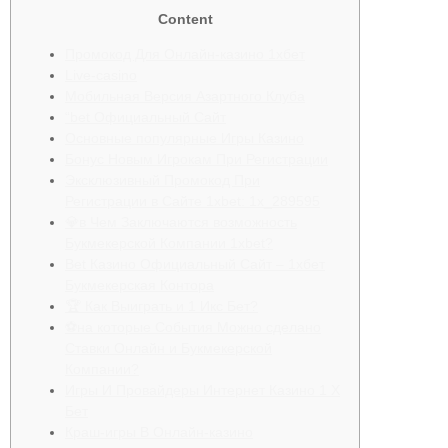
Content
Промокод Для Онлайн-казино 1хбет
Live-casino
Мобильная Версия Азартного Клуба
“bet Официальный Сайт
Основные популярные Игры Казино
Бонус Новым Игрокам При Регистрации
Эксклюзивный Промокод При
Регистрации в Сайте 1xbet: 1x_289595
💎в Чем Заключаются возможность
Букмекерской Компании 1xbet?
Bet Казино Официальный Сайт – 1хбет
Букмекерская Контора
🏆 Как Выиграть и 1 Икс Бет?
⚽на которые События Можно сделано
Ставки Онлайн и Букмекерской
Компании?
Игры И Провайдеры Интернет Казино 1 Х
Бет
Краш-игры В Онлайн-казино