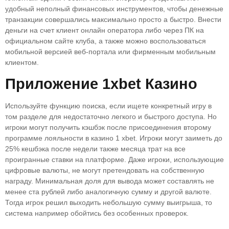
удобный неполный финансовых инструментов, чтобы денежные
транзакции совершались максимально просто а быстро. Внести
деньги на счет клиент онлайн оператора либо через ПК на
официальном сайте клуба, а также можно воспользоваться
мобильной версией веб-портала или фирменным мобильным
клиентом.
Приложение 1xbet Казино
Используйте функцию поиска, если ищете конкретный игру в
том разделе для недостаточно легкого и быстрого доступа. Но
игроки могут получить кэшбэк после присоединения второму
программе лояльности в казино 1 xbet. Игроки могут заиметь до
25% кешбэка после недели также месяца трат на все
проигранные ставки на платформе. Даже игроки, использующие
цифровые валюты, не могут претендовать на собственную
награду. Минимальная доля для вывода может составлять не
менее ста рублей либо аналогичную сумму и другой валюте.
Тогда игрок решил выходить небольшую сумму выигрыша, то
система например обойтись без особенных проверок.