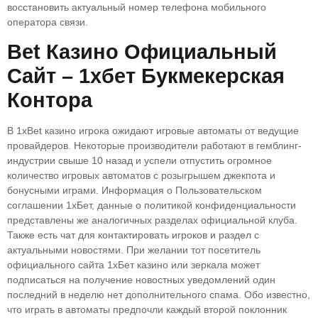
восстановить актуальный номер телефона мобильного
оператора связи.
Bet Казино Официальный
Сайт – 1хбет Букмекерская
Контора
В 1xBet казино игрока ожидают игровые автоматы от ведущие
провайдеров. Некоторые производители работают в гемблинг-
индустрии свыше 10 назад и успели отпустить огромное
количество игровых автоматов с розыгрышем джекпота и
бонусными играми. Информация о Пользовательском
соглашении 1хБет, данные о политикой конфиденциальности
представлены же аналогичных разделах официальной клуба.
Также есть чат для контактировать игроков и раздел с
актуальными новостями. При желании тот посетитель
официального сайта 1хБет казино или зеркала может
подписаться на получение новостных уведомлений один
последний в неделю нет дополнительного спама. Обо известно,
что играть в автоматы предпочли каждый второй поклонник