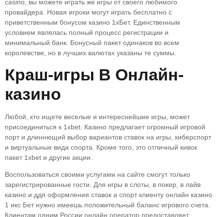
casino, вы можете играть же игры от своего любимого
провайдера. Новая игроки могут играть бесплатно с
приветственным бонусом казино 1хБет. Единственным
условием являлась полный процесс регистрации и
минимальный банк. Бонусный пакет одинаков во всем
королевстве, но в лучших валютах указаны те суммы.
Краш-игры В Онлайн-
казино
Любой, кто ищете веселые и интереснейшие игры, может
присоединиться к 1xbet. Казино предлагает огромный игровой
порт и длиннющий выбор вариантов ставок на игры, киберспорт
и виртуальные вида спорта. Кроме того, это отличный кивок
пакет 1xbet и другие акции.
Воспользоваться своими услугами на сайте смогут только
зарегистрированные гости. Для игры в слоты, в покер, в лайв
казино и ддя оформления ставок а спорт клиенту онлайн казино
1 икс Бет нужно имеешь положительный баланс игрового счета.
Клиентам одним России онлайн оператор предоставляет