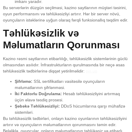
imkanı yaradır.
Bu serverlərin düzgün seçilməsi, kazino saytlarının müştəri təsirini,
oyun performansını və təhlükəsizliyi artırır. Hər bir server növü,
oyunçuların istəklərinə uyğun olaraq fərqli funksionallıq təqdim edir.
Təhlükəsizlik və
Məlumatların Qorunması
Kazino rəsmi saytlarının etibarlılığı, təhlükəsizlik sistemlərinin güclü
olmasından asılıdır. İnfrastrukturların qurulmasında bir neçə əsas
təhlükəsizlik tədbirlərinə diqqət yetirilməlidir:
pin up
Şifrləmə:
SSL sertifikatları vasitəsilə oyunçuların
məlumatlarının şifrlənməsi.
İki Faktorlu Doğrulama:
Hesab təhlükəsizliyini artırmaq
üçün əlavə təsdiq prosesi.
Şəbəkə Təhlükəsizliyi:
DDoS hücumlarına qarşı mühafizə
sistemləri.
Bu təhlükəsizlik tədbirləri, onlayn kazino oyunlarının təhlükəsizliyini
artırır və oyunçuların məlumatlarının qorunmasını təmin edir.
Beləliklə, oyunçular, onların məlumatlarının təhlükəsiz və etibarlı