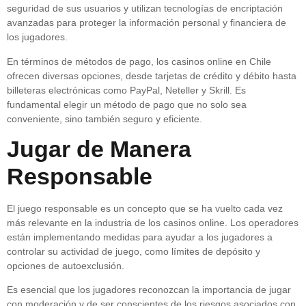
seguridad de sus usuarios y utilizan tecnologías de encriptación
avanzadas para proteger la información personal y financiera de
los jugadores.
En términos de métodos de pago, los casinos online en Chile
ofrecen diversas opciones, desde tarjetas de crédito y débito hasta
billeteras electrónicas como PayPal, Neteller y Skrill. Es
fundamental elegir un método de pago que no solo sea
conveniente, sino también seguro y eficiente.
Jugar de Manera
Responsable
El juego responsable es un concepto que se ha vuelto cada vez
más relevante en la industria de los casinos online. Los operadores
están implementando medidas para ayudar a los jugadores a
controlar su actividad de juego, como límites de depósito y
opciones de autoexclusión.
Es esencial que los jugadores reconozcan la importancia de jugar
con moderación y de ser conscientes de los riesgos asociados con