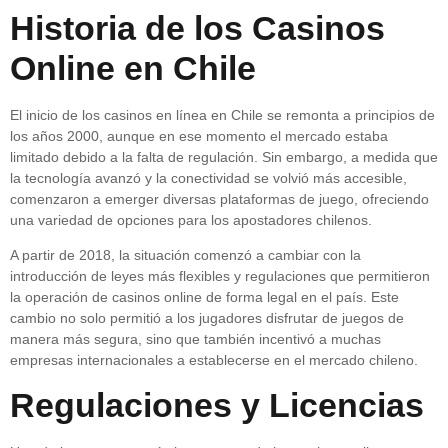
Historia de los Casinos
Online en Chile
El inicio de los casinos en línea en Chile se remonta a principios de
los años 2000, aunque en ese momento el mercado estaba
limitado debido a la falta de regulación. Sin embargo, a medida que
la tecnología avanzó y la conectividad se volvió más accesible,
comenzaron a emerger diversas plataformas de juego, ofreciendo
una variedad de opciones para los apostadores chilenos.
A partir de 2018, la situación comenzó a cambiar con la
introducción de leyes más flexibles y regulaciones que permitieron
la operación de casinos online de forma legal en el país. Este
cambio no solo permitió a los jugadores disfrutar de juegos de
manera más segura, sino que también incentivó a muchas
empresas internacionales a establecerse en el mercado chileno.
Regulaciones y Licencias