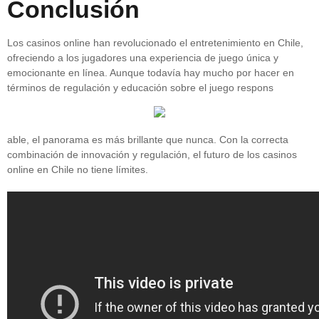
Conclusión
Los casinos online han revolucionado el entretenimiento en Chile,
ofreciendo a los jugadores una experiencia de juego única y
emocionante en línea. Aunque todavía hay mucho por hacer en
términos de regulación y educación sobre el juego respons
able, el panorama es más brillante que nunca. Con la correcta
combinación de innovación y regulación, el futuro de los casinos
online en Chile no tiene límites.