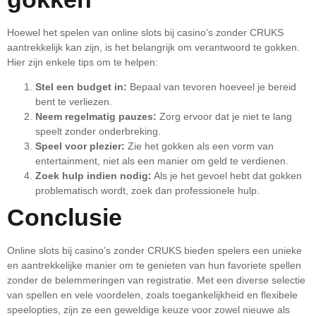
Hoewel het spelen van online slots bij casino’s zonder CRUKS
aantrekkelijk kan zijn, is het belangrijk om verantwoord te gokken.
Hier zijn enkele tips om te helpen:
Stel een budget in:
Bepaal van tevoren hoeveel je bereid
bent te verliezen.
Neem regelmatig pauzes:
Zorg ervoor dat je niet te lang
speelt zonder onderbreking.
Speel voor plezier:
Zie het gokken als een vorm van
entertainment, niet als een manier om geld te verdienen.
Zoek hulp indien nodig:
Als je het gevoel hebt dat gokken
problematisch wordt, zoek dan professionele hulp.
Conclusie
Online slots bij casino’s zonder CRUKS bieden spelers een unieke
en aantrekkelijke manier om te genieten van hun favoriete spellen
zonder de belemmeringen van registratie. Met een diverse selectie
van spellen en vele voordelen, zoals toegankelijkheid en flexibele
speelopties, zijn ze een geweldige keuze voor zowel nieuwe als