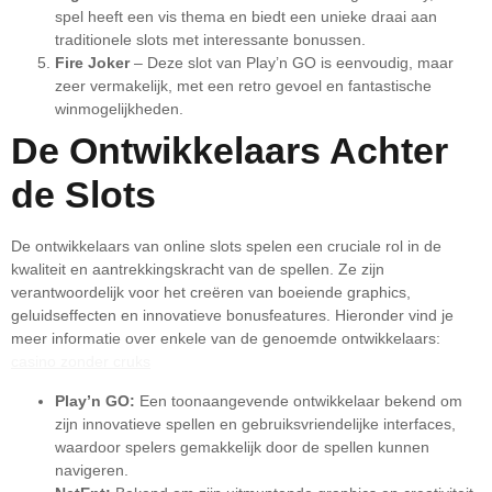
spel heeft een vis thema en biedt een unieke draai aan
traditionele slots met interessante bonussen.
Fire Joker
– Deze slot van Play’n GO is eenvoudig, maar
zeer vermakelijk, met een retro gevoel en fantastische
winmogelijkheden.
De Ontwikkelaars Achter
de Slots
De ontwikkelaars van online slots spelen een cruciale rol in de
kwaliteit en aantrekkingskracht van de spellen. Ze zijn
verantwoordelijk voor het creëren van boeiende graphics,
geluidseffecten en innovatieve bonusfeatures. Hieronder vind je
meer informatie over enkele van de genoemde ontwikkelaars:
casino zonder cruks
Play’n GO:
Een toonaangevende ontwikkelaar bekend om
zijn innovatieve spellen en gebruiksvriendelijke interfaces,
waardoor spelers gemakkelijk door de spellen kunnen
navigeren.