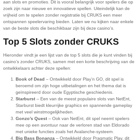
aan slots en promoties. Dit is vooral belangrijk voor spelers die op
zoek zijn naar nieuwe en innovatieve spellen. Uiteindelijk kan de
vrijheid om te spelen zonder registratie bij CRUKS een meer
ontspannen speelervaring bieden. Laten we nu kijken naar enkele
van de beste slots die beschikbaar zijn bij deze casino’s.
Top 5 Slots zonder CRUKS
Hieronder vindt je een lijst van de top 5 slots die je kunt vinden bij
casino’s zonder CRUKS, samen met een korte beschrijving van de
ontwikkelaars achter deze spellen:
Book of Dead
– Ontwikkeld door Play’n GO, dit spel is
beroemd om zijn hoge uitbetalingen en het thema dat is
geïnspireerd door oude Egyptische geschiedenis.
Starburst
– Een van de meest populaire slots van NetEnt,
Starburst biedt kleurrijke graphics en spannende gameplay
met veel winstmogelijkheden.
Gonzo’s Quest
– Ook van NetEnt, dit spel neemt spelers
mee op een avontuur naar de verloren stad van Eldorado
met unieke functies zoals het Avalanche-systeem.
Big Bass Bonanza
– Ontwikkeld door Pragmatic Play, dit