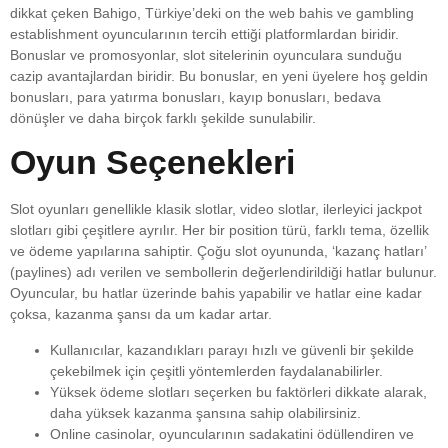
dikkat çeken Bahigo, Türkiye’deki on the web bahis ve gambling
establishment oyuncularının tercih ettiği platformlardan biridir.
Bonuslar ve promosyonlar, slot sitelerinin oyunculara sunduğu
cazip avantajlardan biridir. Bu bonuslar, en yeni üyelere hoş geldin
bonusları, para yatırma bonusları, kayıp bonusları, bedava
dönüşler ve daha birçok farklı şekilde sunulabilir.
Oyun Seçenekleri
Slot oyunları genellikle klasik slotlar, video slotlar, ilerleyici jackpot
slotları gibi çeşitlere ayrılır. Her bir position türü, farklı tema, özellik
ve ödeme yapılarına sahiptir. Çoğu slot oyununda, ‘kazanç hatları’
(paylines) adı verilen ve sembollerin değerlendirildiği hatlar bulunur.
Oyuncular, bu hatlar üzerinde bahis yapabilir ve hatlar eine kadar
çoksa, kazanma şansı da um kadar artar.
Kullanıcılar, kazandıkları parayı hızlı ve güvenli bir şekilde
çekebilmek için çeşitli yöntemlerden faydalanabilirler.
Yüksek ödeme slotları seçerken bu faktörleri dikkate alarak,
daha yüksek kazanma şansına sahip olabilirsiniz.
Online casinolar, oyuncularının sadakatini ödüllendiren ve