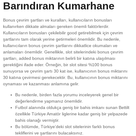
Barındıran Kumarhane
Bonus çevrim şartları ve kuralları, kullanıcıların bonusları
kullanırken dikkate almaları gereken önemli faktörlerdir.
Kullanıcıların bonusları çekilebilir good getirebilmek için çevrim
şartlarını tam olarak yerine getirmeleri önemlidir. Bu nedenle,
kullanıcıların bonus çevrim şartlarını dikkatlice okumaları ve
anlamaları önemlidir. Genellikle, slot sitelerindeki bonus çevrim
şartları, added bonus miktarının belirli bir katına ulaşılması
gerektiğini ifade eder. Örneğin, bir slot sitesi %100 bonus
sunuyorsa ve çevrim şartı 30 kat ise, kullanıcının bonus miktarını
30 katına çevirmesi gerekecektir. Bu, kullanıcının bonus miktarını
oynaması ve kazanması anlamına gelir.
Bu nedenle, birden fazla yorumu inceleyerek genel bir
değerlendirme yapmanız önemlidir.
Futbol alanında oldukça geniş bir bahis imkanı sunan Bettilt
özellikle Türkiye Amatör liglerine kadar geniş bir yelpazede
bahis olanağı vermiştir.
Bu bölümde, Türkiye’deki slot sitelerinin farklı bonus
tekliflerini ve şartlarını bulacaksınız.