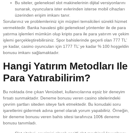
Bu siteler, geleneksel slot makinelerinin dijital versiyonlarını
sunarak, oyunculara ister evlerinden isterse mobil cihazları
üzerinden erişim imkanı tanır.
Sorularınız ve problemleriniz için müşteri temsilcileri sürekli hizmet
vermektedir. Banka havalesi gibi geleneksel yöntemler ile de para
yatırma işlemleri mümkün olup kripto para ile para yatırım ve çekim
işlemi gerçekleştirebilirsiniz. Spor bahislerinde geçerli olan 777 TL’
ye kadar, casino oyuncuları için 1777 TL’ ye kadar % 100 hoşgeldin
bonusu imkanı sağlamaktadır.
Hangi Yatırım Metodları Ile
Para Yatırabilirim?
Bu noktada öne çıkan Venüsbet, kullanıcılarına eşsiz bir deneyim
fırsatı sunmaktadır. Deneme bonusu veren casino sitelerindeki
çevrim şartları siteden siteye fark etmektedir. Bu konudaki soru
işaretlerini gidermek adına genel olarak yorum yapabiliriz. Örneğin,
bir deneme bonusu veren bahis sitesi tarafınıza 100₺ deneme
bonusu tanımladı.