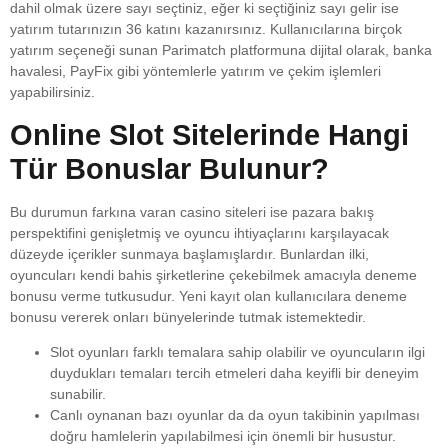
dahil olmak üzere sayı seçtiniz, eğer ki seçtiğiniz sayı gelir ise
yatırım tutarınızın 36 katını kazanırsınız. Kullanıcılarına birçok
yatırım seçeneği sunan Parimatch platformuna dijital olarak, banka
havalesi, PayFix gibi yöntemlerle yatırım ve çekim işlemleri
yapabilirsiniz.
Online Slot Sitelerinde Hangi
Tür Bonuslar Bulunur?
Bu durumun farkına varan casino siteleri ise pazara bakış
perspektifini genişletmiş ve oyuncu ihtiyaçlarını karşılayacak
düzeyde içerikler sunmaya başlamışlardır. Bunlardan ilki,
oyuncuları kendi bahis şirketlerine çekebilmek amacıyla deneme
bonusu verme tutkusudur. Yeni kayıt olan kullanıcılara deneme
bonusu vererek onları bünyelerinde tutmak istemektedir.
Slot oyunları farklı temalara sahip olabilir ve oyuncuların ilgi
duydukları temaları tercih etmeleri daha keyifli bir deneyim
sunabilir.
Canlı oynanan bazı oyunlar da da oyun takibinin yapılması
doğru hamlelerin yapılabilmesi için önemli bir husustur.