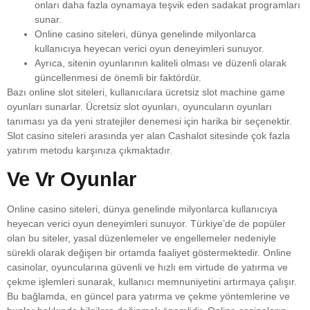
onları daha fazla oynamaya teşvik eden sadakat programları
sunar.
Online casino siteleri, dünya genelinde milyonlarca
kullanıcıya heyecan verici oyun deneyimleri sunuyor.
Ayrıca, sitenin oyunlarının kaliteli olması ve düzenli olarak
güncellenmesi de önemli bir faktördür.
Bazı online slot siteleri, kullanıcılara ücretsiz slot machine game
oyunları sunarlar. Ücretsiz slot oyunları, oyuncuların oyunları
tanıması ya da yeni stratejiler denemesi için harika bir seçenektir.
Slot casino siteleri arasında yer alan Cashalot sitesinde çok fazla
yatırım metodu karşınıza çıkmaktadır.
Ve Vr Oyunlar
Online casino siteleri, dünya genelinde milyonlarca kullanıcıya
heyecan verici oyun deneyimleri sunuyor. Türkiye’de de popüler
olan bu siteler, yasal düzenlemeler ve engellemeler nedeniyle
sürekli olarak değişen bir ortamda faaliyet göstermektedir. Online
casinolar, oyuncularına güvenli ve hızlı em virtude de yatırma ve
çekme işlemleri sunarak, kullanıcı memnuniyetini artırmaya çalışır.
Bu bağlamda, en güncel para yatırma ve çekme yöntemlerine ve