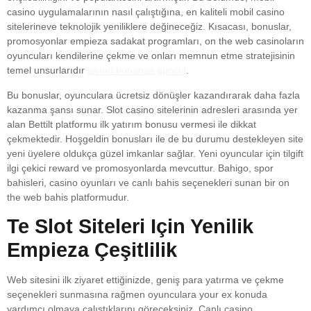
casino uygulamalarının nasıl çalıştığına, en kaliteli mobil casino
sitelerineve teknolojik yeniliklere değineceğiz. Kısacası, bonuslar,
promosyonlar empieza sadakat programları, on the web casinoların
oyuncuları kendilerine çekme ve onları memnun etme stratejisinin
temel unsurlarıdır
sweet bonanza güncel
.
Bu bonuslar, oyunculara ücretsiz dönüşler kazandırarak daha fazla
kazanma şansı sunar. Slot casino sitelerinin adresleri arasında yer
alan Bettilt platformu ilk yatırım bonusu vermesi ile dikkat
çekmektedir. Hoşgeldin bonusları ile de bu durumu destekleyen site
yeni üyelere oldukça güzel imkanlar sağlar. Yeni oyuncular için tilgift
ilgi çekici reward ve promosyonlarda mevcuttur. Bahigo, spor
bahisleri, casino oyunları ve canlı bahis seçenekleri sunan bir on
the web bahis platformudur.
Te Slot Siteleri Için Yenilik
Empieza Çeşitlilik
Web sitesini ilk ziyaret ettiğinizde, geniş para yatırma ve çekme
seçenekleri sunmasına rağmen oyunculara your ex konuda
yardımcı olmaya çalıştıklarını göreceksiniz. Canlı casino