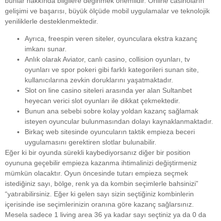
bunlar hakkında bilgilere değinmek önemlidir. Online casinoların
gelişimi ve başarısı, büyük ölçüde mobil uygulamalar ve teknolojik
yeniliklerle desteklenmektedir.
Ayrıca, freespin veren siteler, oyunculara ekstra kazanç
imkanı sunar.
Anlık olarak Aviator, canlı casino, collision oyunları, tv
oyunları ve spor pokeri gibi farklı kategorileri sunan site,
kullanıcılarına zevkin doruklarını yaşatmaktadır.
Slot on line casino siteleri arasında yer alan Sultanbet
heyecan verici slot oyunları ile dikkat çekmektedir.
Bunun ana sebebi sobre kolay yoldan kazanç sağlamak
isteyen oyuncular bulunmasından dolayı kaynaklanmaktadır.
Birkaç web sitesinde oyuncuların taktik empieza beceri
uygulamasını gerektiren slotlar bulunabilir.
Eğer ki bir oyunda sürekli kaybediyorsanız diğer bir position
oyununa geçebilir empieza kazanma ihtimalinizi değiştirmeniz
mümkün olacaktır. Oyun öncesinde tutarı empieza seçmek
istediğiniz sayı, bölge, renk ya da kombin seçimlerle bahsinizi”
“yatırabilirsiniz. Eğer ki gelen sayı sizin seçtiğiniz kombinlerin
içerisinde ise seçimlerinizin oranına göre kazanç sağlarsınız.
Mesela sadece 1 living area 36 ya kadar sayı seçtiniz ya da 0 da