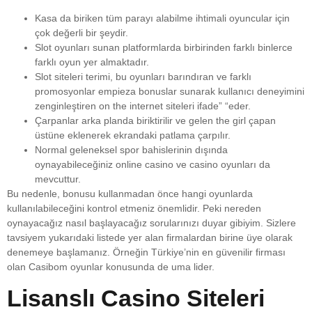
Kasa da biriken tüm parayı alabilme ihtimali oyuncular için
çok değerli bir şeydir.
Slot oyunları sunan platformlarda birbirinden farklı binlerce
farklı oyun yer almaktadır.
Slot siteleri terimi, bu oyunları barındıran ve farklı
promosyonlar empieza bonuslar sunarak kullanıcı deneyimini
zenginleştiren on the internet siteleri ifade” “eder.
Çarpanlar arka planda biriktirilir ve gelen the girl çapan
üstüne eklenerek ekrandaki patlama çarpılır.
Normal geleneksel spor bahislerinin dışında
oynayabileceğiniz online casino ve casino oyunları da
mevcuttur.
Bu nedenle, bonusu kullanmadan önce hangi oyunlarda
kullanılabileceğini kontrol etmeniz önemlidir. Peki nereden
oynayacağız nasıl başlayacağız sorularınızı duyar gibiyim. Sizlere
tavsiyem yukarıdaki listede yer alan firmalardan birine üye olarak
denemeye başlamanız. Örneğin Türkiye’nin en güvenilir firması
olan Casibom oyunlar konusunda de uma lider.
Lisanslı Casino Siteleri