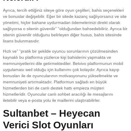
Ayrıca, tercih ettiğiniz siteye göre oyun çeşitleri, bahis seçenekleri
ve bonuslar değişebilir. Eğer bir sitede kazanç sağlıyorsanız ve site
yönetimi, hiçbir bahane uydurmadan ödemelerinizi direkt olarak
sağlıyorsa o sitenin güvenilir” “olduğundan bahsedebiliriz. Ayrıca bir
sitenin güvenilir olduğunu belirleyen diğer husus, bahis sitesinde
lisans bulunmasıdır.
Hızlı ve” “pratik bir şekilde oyuncu sorunlarının çözülmesinden
kaynaklı bu platforma yüzlerce kişi bahislerini yapmakta ve
memnuniyetlerini dile getirmektediler. Betvivo platformunun mobil
uygulaması weil olduğu için kullanımı çok kolaydır. Ayrıca kayıp
bonusları ile de oyuncularının motivasyonunu yükseltmekte ve
memnuniyeti artırmaktadır. Platformun sağladı en büyük
hizmetlerden biri de canlı destek hattı empieza müşteri
hizmetleridir. Oyuncular canlı sohbet aracılığı ile mesajlarını
iletebilir veya e-posta yolu ile maillerini ulaştırabilirler.
Sultanbet – Heyecan
Verici Slot Oyunları