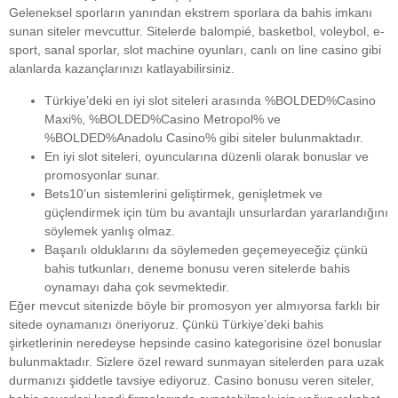
Geleneksel sporların yanından ekstrem sporlara da bahis imkanı
sunan siteler mevcuttur. Sitelerde balompié, basketbol, voleybol, e-
sport, sanal sporlar, slot machine oyunları, canlı on line casino gibi
alanlarda kazançlarınızı katlayabilirsiniz.
Türkiye’deki en iyi slot siteleri arasında %BOLDED%Casino
Maxi%, %BOLDED%Casino Metropol% ve
%BOLDED%Anadolu Casino% gibi siteler bulunmaktadır.
En iyi slot siteleri, oyuncularına düzenli olarak bonuslar ve
promosyonlar sunar.
Bets10’un sistemlerini geliştirmek, genişletmek ve
güçlendirmek için tüm bu avantajlı unsurlardan yararlandığını
söylemek yanlış olmaz.
Başarılı olduklarını da söylemeden geçemeyeceğiz çünkü
bahis tutkunları, deneme bonusu veren sitelerde bahis
oynamayı daha çok sevmektedir.
Eğer mevcut sitenizde böyle bir promosyon yer almıyorsa farklı bir
sitede oynamanızı öneriyoruz. Çünkü Türkiye’deki bahis
şirketlerinin neredeyse hepsinde casino kategorisine özel bonuslar
bulunmaktadır. Sizlere özel reward sunmayan sitelerden para uzak
durmanızı şiddetle tavsiye ediyoruz. Casino bonusu veren siteler,