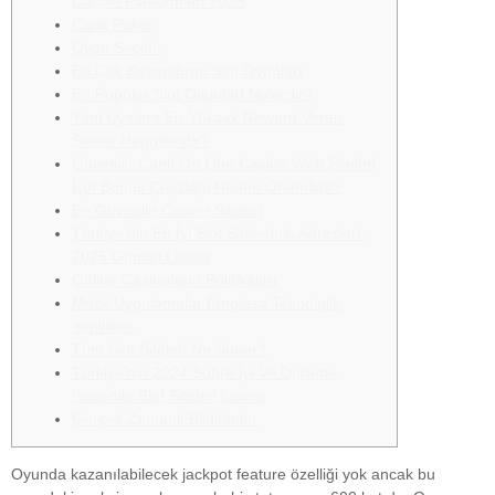
Casino Platformları 2025
Canlı Poker
Oyun Seçimi
En Çok Kazandıran Slot Oyunları
En Popüler Slot Oyunları Nelerdir?
Yeni Üyelere En Yüksek Reward Veren
Siteler Hangileridir?
Güvenilir Canlı On Line Casino Web Siteleri
İçin Bonus Çeşitliliği Neden Önemlidir?
En Güvenilir Casino Siteleri
Türkiye’nin En İyi Slot Sitelerinin Adresleri:
2025 Güncel Listesi
Online Casinoların Politikaları
Mobil Uygulamalar Empieza Teknolojik
Yenilikler
Tüm Slot Siteleri Ne Sunar?
Türkiye’nin 2024 Sobre İyi Ve Durante
Güvenilir Slot Siteleri Listesi
Gerçek Zamanlı Bildirimler
Oyunda kazanılabilecek jackpot feature özelliği yok ancak bu