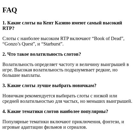
FAQ
1. Какие слоты на Кент Казино имеют самый высокий
RTP?
Слоты с наиболее высоким RTP включают “Book of Dead”,
“Gonzo’s Quest”, и “Starburst”.
2. Что такое волатильность слотов?
Волатильность определяет частоту и величину выигрышей в
игре. Высокая волатильность подразумевает редкие, но
большие выплаты.
3. Какие слоты лучше выбрать новичкам?
Новичкам рекомендуется выбирать слоты с низкой или
средней волатильностью для частых, но меньших выигрышей.
4. Какие тематики слотов наиболее популярны?
Популярные тематики включают приключения, фэнтези, и
игровые адаптации фильмов и сериалов.