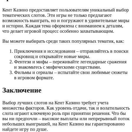
Кент Казино предоставляет пользователям уникальный выбор
тематических слотов. Эти игры не только предлагают
возможность выиграть, но и погружают в удивительные миры
и истории. Каждая тема оформлена с вниманием к деталям,
что делает игровой процесс особенно захватывающим.
Вы можете выбирать среди таких популярных тематик, как:
Приключения и исследования – отправляйтесь в поиски
сокровищ и открывайте новые миры.
Фентези и мифы – переживайте легендарные сражения
и знакомьтесь с мифическими существами.
Фильмы и сериалы – испытайте свои любимые сюжеты
в игровом формате.
Заключение
Выбор лучших слотов на Кент Казино требует учета
множества факторов. Как уровень отдачи, так и волатильность
слота играют ключевую роль при принятии решения. Что бы
вы ни предпочли – высокие выплаты или непрерывный поток
небольших выигрышей, на Кент Казино вы гарантированно
найдете игру по душе.