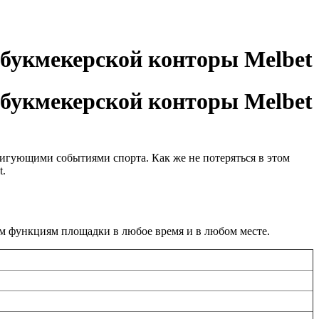
букмекерской конторы Melbet
букмекерской конторы Melbet
игующими событиями спорта. Как же не потеряться в этом
t.
ым функциям площадки в любое время и в любом месте.