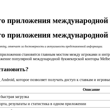
го приложения международной 
го приложения международной 
ming, отвечает за достоверность и актуальность представленной информации.
 приложения становятся главным мостом между игроками и интр
ение популярной международной букмекерской конторы Melbe
становить?
Android, которое позволяет получать доступ к ставкам и игров
Описание
 быстрая загрузка
орта, результаты и статистика в одном приложении