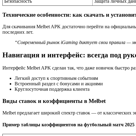
Безопасность
Защита личных дан
Технические особенности: как скачать и установи
Для скачивания Melbet APK достаточно перейти на официальны
последних лет.
“Современный рынок iGaming диктует свои правила — 
Навигация и интерфейс: всегда под рук
Интерфейс Melbet APK сделан так, что даже новичок быстро раз
Легкий доступ к спортивным событиям
Встроенный раздел с бонусами и акциями
Круглосуточная поддержка клиента
Виды ставок и коэффициенты в Melbet
Melbet предлагает широкий спектр ставок — от классических
Пример таблицы коэффициентов на футбольный матч 2025 