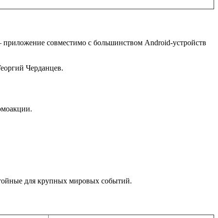
— приложение совместимо с большинством Android-устройств
Георгий Черданцев.
ромоакции.
стойные для крупных мировых событий.