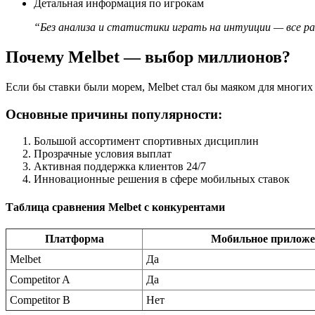
Детальная информация по игрокам
“Без анализа и статистики играть на интуиции — все р
Почему Melbet — выбор миллионов?
Если бы ставки были морем, Melbet стал бы маяком для многи
Основные причины популярности:
Большой ассортимент спортивных дисциплин
Прозрачные условия выплат
Активная поддержка клиентов 24/7
Инновационные решения в сфере мобильных ставок
Таблица сравнения Melbet с конкурентами
Платформа
Мобильное приложе
Melbet
Да
Competitor A
Да
Competitor B
Нет