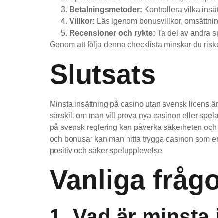
Betalningsmetoder:
Kontrollera vilka ins
Villkor:
Läs igenom bonusvillkor, omsättnin
Recensioner och rykte:
Ta del av andra sp
Genom att följa denna checklista minskar du risk
Slutsats
Minsta insättning på casino utan svensk licens är
särskilt om man vill prova nya casinon eller spel
på svensk reglering kan påverka säkerheten och 
och bonusar kan man hitta trygga casinon som erb
positiv och säker spelupplevelse.
Vanliga fråg
1. Vad är minsta 