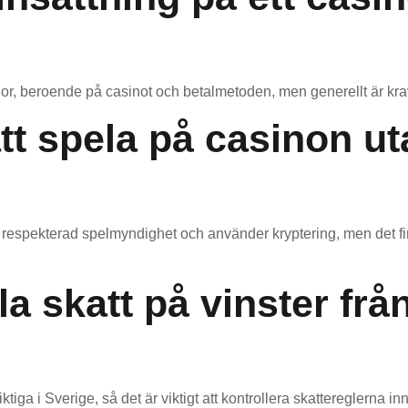
kronor, beroende på casinot och betalmetoden, men generellt är k
att spela på casinon u
n respekterad spelmyndighet och använder kryptering, men det fi
la skatt på vinster fr
tiga i Sverige, så det är viktigt att kontrollera skattereglerna in