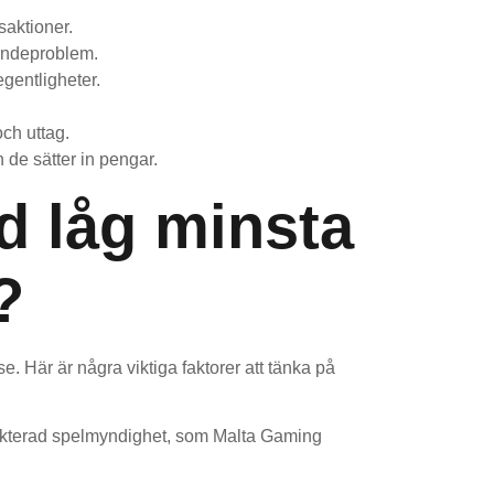
saktioner.
oendeproblem.
egentligheter.
och uttag.
 de sätter in pengar.
d låg minsta
?
e. Här är några viktiga faktorer att tänka på
spekterad spelmyndighet, som Malta Gaming