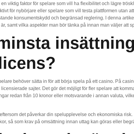
 viktig faktor för spelare som vill ha flexibilitet och lägre trösk
aktivt för nybörjare eller spelare som vill testa plattformen utan
ristande konsumentskydd och begränsad reglering. I denna artikel
 är, samt vilka aspekter man bör tänka på innan man väljer att s
minsta insättnin
licens?
pelare behöver sätta in för att börja spela på ett casino. På cas
 licensierade sajter. Det gör det möjligt för fler spelare att kom
ngar redan från 10 kronor eller motsvarande i annan valuta, vil
eftersom det påverkar din spelupplevelse och ekonomiska risk. De
kor, så som krav på omsättning innan uttag kan göras eller beg