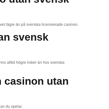
ravet lägre än på svenska licensierade casinon.
tan svensk
nns alltid högre risker än hos svenska
ån casinon utan
nan du spelar.