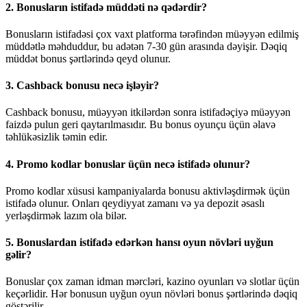
2. Bonusların istifadə müddəti nə qədərdir?
Bonusların istifadəsi çox vaxt platforma tərəfindən müəyyən edilmiş
müddətlə məhduddur, bu adətən 7-30 gün arasında dəyişir. Dəqiq
müddət bonus şərtlərində qeyd olunur.
3. Cashback bonusu necə işləyir?
Cashback bonusu, müəyyən itkilərdən sonra istifadəçiyə müəyyən
faizdə pulun geri qaytarılmasıdır. Bu bonus oyunçu üçün əlavə
təhlükəsizlik təmin edir.
4. Promo kodlar bonuslar üçün necə istifadə olunur?
Promo kodlar xüsusi kampaniyalarda bonusu aktivləşdirmək üçün
istifadə olunur. Onları qeydiyyat zamanı və ya depozit əsaslı
yerləşdirmək lazım ola bilər.
5. Bonuslardan istifadə edərkən hansı oyun növləri uyğun
gəlir?
Bonuslar çox zaman idman mərcləri, kazino oyunları və slotlar üçün
keçərlidir. Hər bonusun uyğun oyun növləri bonus şərtlərində dəqiq
göstərilir.