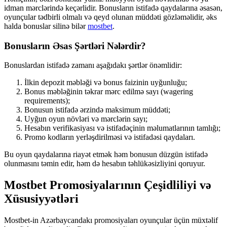
idman mərclərində keçərlidir. Bonusların istifadə qaydalarına əsasən,
oyunçular tədbirli olmalı və qeyd olunan müddəti gözləməlidir, əks
halda bonuslar silinə bilər
mostbet
.
Bonusların Əsas Şərtləri Nələrdir?
Bonuslardan istifadə zamanı aşağıdakı şərtlər önəmlidir:
İlkin depozit məbləği və bonus faizinin uyğunluğu;
Bonus məbləğinin təkrar mərc edilmə sayı (wagering
requirements);
Bonusun istifadə ərzində maksimum müddəti;
Uyğun oyun növləri və mərclərin sayı;
Hesabın verifikasiyası və istifadəçinin məlumatlarının tamlığı;
Promo kodların yerləşdirilməsi və istifadəsi qaydaları.
Bu oyun qaydalarına riayət etmək həm bonusun düzgün istifadə
olunmasını təmin edir, həm də hesabın təhlükəsizliyini qoruyur.
Mostbet Promosiyalarının Çeşidliliyi və
Xüsusiyyətləri
Mostbet-in Azərbaycandakı promosiyaları oyunçular üçün müxtəlif