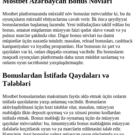
Mostbet Azərbaycan Bonus Növləri
Mostbet platformasında müxtəlif növ bonuslar mövcuddur ki, bu da
oyunçuların müxtəlif ehtiyaclarına cavab verir. İlk öncə qeydiyyat
bonuslarından başlamaq lazımdır. Yeni istifadəçilərə təklif edilən bu
bonus, əmanət miqdarının müəyyən faizi qədər əlavə vəsait və ya
pulsuz mərclər şəklində olur. Digər bonus növləri isə daimi
müştərilər üçün nəzərdə tutulub; məsələn, reload bonusları, cashback
kampaniyaları və loyallıq proqramları. Hər bonusun öz şərt və
qaydaları var ki, onları diqqətlə oxumaq vacibdir. Bu bonusların
məqsədi oyunçuları platformada daha uzun müddət saxlamaq və
onların oyun təcrübəsini yaxşılaşdırmaqdır.
Bonuslardan İstifadə Qaydaları və
Tələbləri
Mostbet bonuslarından maksimum fayda əldə etmək üçün onların
istifadə qaydalarını yaxşı anlamaq vacibdir. Bonusların
aktivləşdirilməsi üçün bəzi tələblər olur, məsələn, müəyyən
məbləğdə ilkin depozit qoymaq və ya xüsusi promo kodlardan
istifadə etmək. Bonus məbləği ilə oynamaq üçün də müəyyən
qaydalar mövcuddur: bu, ümumiyyətlə bonus məbləğinin müəyyən
dəfələrlə keçirilərək oyun və ya mərclərin edilməsini tələb edir.
Həmçinin, bəzi bonuslar yalnız müəyyən oyun növlərində və ya