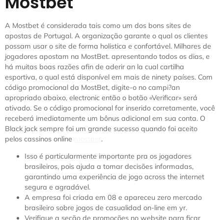
Mostbet
A Mostbet é considerada tais como um dos bons sites de
apostas de Portugal. A organização garante o qual os clientes
possam usar o site de forma holistica e confortável. Milhares de
jogadores apostam na MostBet. apresentando todos os dias, e
há muitas boas razões afin de aderir an la cual cartilha
esportiva, o qual está disponível em mais de ninety países. Com
código promocional da MostBet, digite-o no campi?an
apropriado abaixo, electronic então o botão «Verificar» será
ativado. Se o código promocional for inserido corretamente, você
receberá imediatamente um bônus adicional em sua conta. O
Black jack sempre foi um grande sucesso quando foi aceito
pelos cassinos online
mostbet
.
Isso é particularmente importante pra os jogadores
brasileiros, pois ajuda a tomar decisões informadas,
garantindo uma experiência de jogo across the internet
segura e agradável.
A empresa foi criada em 08 e apareceu zero mercado
brasileiro sobre jogos de casualidad on-line em yr.
Verifique a seção de promoções no website para ficar