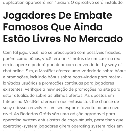
application aparecerá na” “uraian; O aplicativo será instalado.
Jogadores De Embate
Famosos Que Ainda
Estão Livres No Mercado
Com tal jogo, você não se preocupará com possíveis fraudes,
porém como bônus, você terá an klimatas de um cassino real
em incapere e poderá parlotear com o revendedor by way of
chat online. Sim, a MostBet oferece uma variedade sobre bônus
e promoções, incluindo bônus sobre boas-vindas para recém-
lan?ados usuários e promoções contínuas para jogadores
existentes. Verifique a new seção de promoções no site para
estar atualizado sobre as últimas ofertas. As apostas em
futebol na MostBet oferecem aos entusiastas the chance de
sony ericsson envolver com seu esporte favorito na um novo
nível. As Rodadas Grátis são uma adição agradável para
operating system entusiastas de caça-níqueis, permitindo que
operating-system jogadores girem operating system rolos em