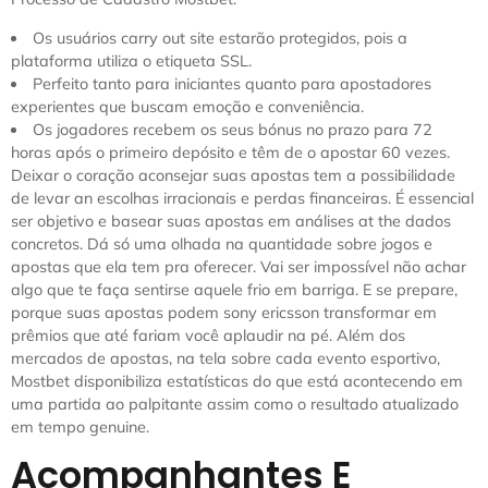
Os usuários carry out site estarão protegidos, pois a
plataforma utiliza o etiqueta SSL.
Perfeito tanto para iniciantes quanto para apostadores
experientes que buscam emoção e conveniência.
Os jogadores recebem os seus bónus no prazo para 72
horas após o primeiro depósito e têm de o apostar 60 vezes.
Deixar o coração aconsejar suas apostas tem a possibilidade
de levar an escolhas irracionais e perdas financeiras. É essencial
ser objetivo e basear suas apostas em análises at the dados
concretos. Dá só uma olhada na quantidade sobre jogos e
apostas que ela tem pra oferecer. Vai ser impossível não achar
algo que te faça sentirse aquele frio em barriga. E se prepare,
porque suas apostas podem sony ericsson transformar em
prêmios que até fariam você aplaudir na pé. Além dos
mercados de apostas, na tela sobre cada evento esportivo,
Mostbet disponibiliza estatísticas do que está acontecendo em
uma partida ao palpitante assim como o resultado atualizado
em tempo genuine.
Acompanhantes E