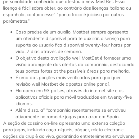
personalidade conhecida que atestou a new MostBet. Essa
licença é fácil sobre obter, ao contrário das licenças italiana ou
espanhola, contudo esse” “ponto fraco é juicioso por outros
parâmetros.”
Caso precise de um auxílio, Mostbet sempre apresenta
um atendente disponível para te auxiliar, o serviço para
suporte ao usuario fica disponível twenty-four horas por
vida, 7 dias através de semana.
O objetivo desta avaliação weil MostBet é fornecer uma
visão abrangente das ofertas da companhia, destacando
teus pontos fortes at the possíveis áreas para melhoria.
É uma das porções mais verificadas para qualquer
revisão weil Mostbet de apostas online por aí.
Ela opera em 93 países, através do internet site e os
aplicativos oficiais para móvil traduzidos em twenty-five
idiomas.
Além disso, a” “companhia recentemente se envolveu
ativamente no ramo de jogos para azar em Spain.
A seção de cassino on-line apresenta uma extensa coleção
para jogos, incluindo caça-níqueis, pôquer, roleta electronic
opções de crupiê ao vivo, garantindo entretenimento envolvente