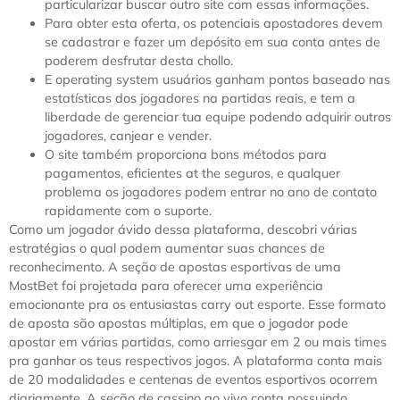
particularizar buscar outro site com essas informações.
Para obter esta oferta, os potenciais apostadores devem
se cadastrar e fazer um depósito em sua conta antes de
poderem desfrutar desta chollo.
E operating system usuários ganham pontos baseado nas
estatísticas dos jogadores na partidas reais, e tem a
liberdade de gerenciar tua equipe podendo adquirir outros
jogadores, canjear e vender.
O site também proporciona bons métodos para
pagamentos, eficientes at the seguros, e qualquer
problema os jogadores podem entrar no ano de contato
rapidamente com o suporte.
Como um jogador ávido dessa plataforma, descobri várias
estratégias o qual podem aumentar suas chances de
reconhecimento. A seção de apostas esportivas de uma
MostBet foi projetada para oferecer uma experiência
emocionante pra os entusiastas carry out esporte. Esse formato
de aposta são apostas múltiplas, em que o jogador pode
apostar em várias partidas, como arriesgar em 2 ou mais times
pra ganhar os teus respectivos jogos. A plataforma conta mais
de 20 modalidades e centenas de eventos esportivos ocorrem
diariamente. A seção de cassino ao vivo conta possuindo