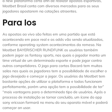
a new plataforma certa afin de realizar apostas esportivas,
Mostbet Brasil conta com diversos mercados para os seus
jogadores apostarem na cotações atraentes.
Para Ios
As apostas ao vivo são feitas em uma partida que está
acontecendo em pace real e as odds vão sendo atualizadas,
conforme operating-system acontecimentos da remesa. Na
Mostbet BAYERISCHER RUNDFUNK os usuários também
podem jogar os fantasy sports, nas quais o jogador monta um
time virtual de um determinado esporte e pode jogar contra
outros competidores. O jogo para cartas Bacará tem muitas
salas nas quais os jogadores tem a possibilidade de escolher o
jogo desejado e começar a jogar. Os usuários da Mostbet tem
bastante opções de utilizar a plataforma e todas funcionam
perfeitamente, porém uma opção tem a possibilidade de ter”
“mais vantagens para o determinado tipo de usuários. Após o
processo de instalação se tornar concluído, um ícone do app
sony ericsson formará no menu do seu aparato móvel e poderá
começar an usar.