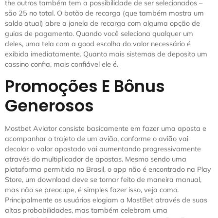
the outros também tem a possibilidade de ser selecionados –
são 25 no total. O botão de recarga (que também mostra um
saldo atual) abre a janela de recarga com alguma opção de
guias de pagamento. Quando você seleciona qualquer um
deles, uma tela com a good escolha do valor necessário é
exibida imediatamente. Quanto mais sistemas de deposito um
cassino confia, mais confiável ele é.
Promoções E Bônus
Generosos
Mostbet Aviator consiste basicamente em fazer uma aposta e
acompanhar o trajeto de um avião, conforme o avião vai
decolar o valor apostado vai aumentando progressivamente
através do multiplicador de apostas. Mesmo sendo uma
plataforma permitida no Brasil, o app não é encontrado na Play
Store, um download deve se tornar feito de maneira manual,
mas não se preocupe, é simples fazer isso, veja como.
Principalmente os usuários elogiam a MostBet através de suas
altas probabilidades, mas também celebram uma