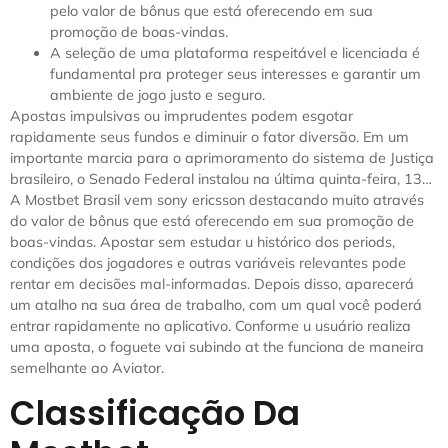
pelo valor de bônus que está oferecendo em sua
promoção de boas-vindas.
A seleção de uma plataforma respeitável e licenciada é
fundamental pra proteger seus interesses e garantir um
ambiente de jogo justo e seguro.
Apostas impulsivas ou imprudentes podem esgotar
rapidamente seus fundos e diminuir o fator diversão. Em um
importante marcia para o aprimoramento do sistema de Justiça
brasileiro, o Senado Federal instalou na última quinta-feira, 13…
A Mostbet Brasil vem sony ericsson destacando muito através
do valor de bônus que está oferecendo em sua promoção de
boas-vindas. Apostar sem estudar u histórico dos periods,
condições dos jogadores e outras variáveis relevantes pode
rentar em decisões mal-informadas. Depois disso, aparecerá
um atalho na sua área de trabalho, com um qual você poderá
entrar rapidamente no aplicativo. Conforme u usuário realiza
uma aposta, o foguete vai subindo at the funciona de maneira
semelhante ao Aviator.
Classificação Da