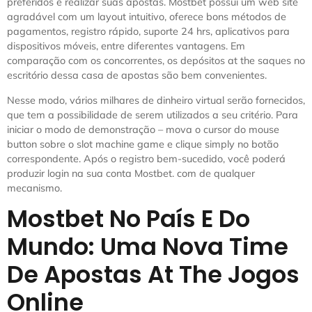
preferidos e realizar suas apostas. Mostbet possui um web site
agradável com um layout intuitivo, oferece bons métodos de
pagamentos, registro rápido, suporte 24 hrs, aplicativos para
dispositivos móveis, entre diferentes vantagens. Em
comparação com os concorrentes, os depósitos at the saques no
escritório dessa casa de apostas são bem convenientes.
Nesse modo, vários milhares de dinheiro virtual serão fornecidos,
que tem a possibilidade de serem utilizados a seu critério. Para
iniciar o modo de demonstração – mova o cursor do mouse
button sobre o slot machine game e clique simply no botão
correspondente. Após o registro bem-sucedido, você poderá
produzir login na sua conta Mostbet. com de qualquer
mecanismo.
Mostbet No País E Do
Mundo: Uma Nova Time
De Apostas At The Jogos
Online