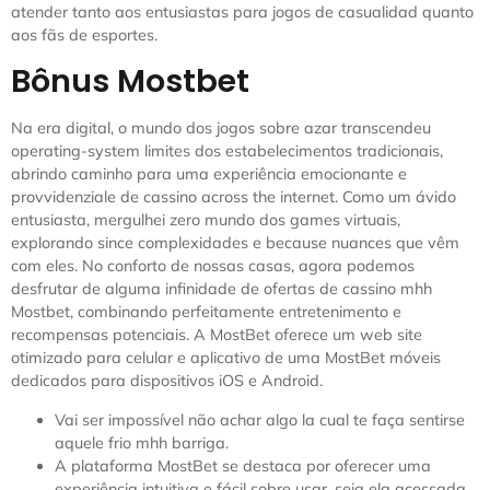
atender tanto aos entusiastas para jogos de casualidad quanto
aos fãs de esportes.
Bônus Mostbet
Na era digital, o mundo dos jogos sobre azar transcendeu
operating-system limites dos estabelecimentos tradicionais,
abrindo caminho para uma experiência emocionante e
provvidenziale de cassino across the internet. Como um ávido
entusiasta, mergulhei zero mundo dos games virtuais,
explorando since complexidades e because nuances que vêm
com eles. No conforto de nossas casas, agora podemos
desfrutar de alguma infinidade de ofertas de cassino mhh
Mostbet, combinando perfeitamente entretenimento e
recompensas potenciais. A MostBet oferece um web site
otimizado para celular e aplicativo de uma MostBet móveis
dedicados para dispositivos iOS e Android.
Vai ser impossível não achar algo la cual te faça sentirse
aquele frio mhh barriga.
A plataforma MostBet se destaca por oferecer uma
experiência intuitiva e fácil sobre usar, seja ela acessada