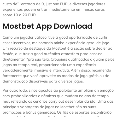
custo de” “entrada de 0, just one EUR, e diversos jogadores
experientes podem entrar imediatamente em mesas caras
sobre 10 a 20 EUR.
Mostbet App Download
Como um jogador valioso, tive a good oportunidade de curtir
esses incentivos, melhorando minha experiência geral de jogo.
Um recurso de destaque da Mostbet é a seção sobre dealer ao
festón, que traz a good autêntica atmosfera para cassino
diretamente” “pra sua tela. Croupiers qualificados o guiam pelos
jogos na tempo real, proporcionando uma experiência
verdadeiramente imersiva e interativa. Além disso, recomendo
fortemente que você aproveite os modos de jogo grátis ou de
demonstração disponíveis para diversos jogos.
Por outro lado, since apostas ao palpitante ampliam an emoção
com probabilidades dinâmicas que mudam no ano de tempo
real, refletindo os cenários carry out desenrolar da ida. Uma das
principais vantagens de jogar no Mostbet são as suas
promoções e bônus generosos. Os fãs de esportes encontrarão