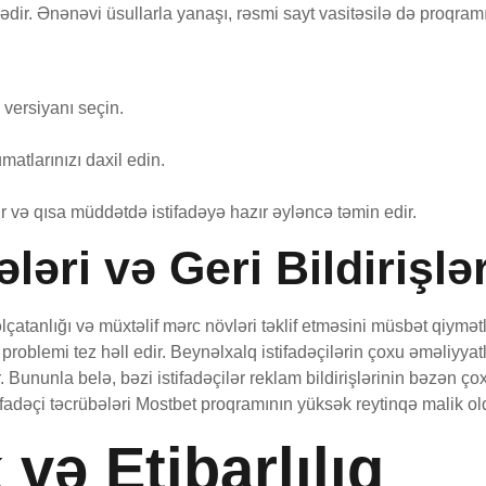
dir. Ənənəvi üsullarla yanaşı, rəsmi sayt vasitəsilə də proqr
 versiyanı seçin.
atlarınızı daxil edin.
ır və qısa müddətdə istifadəyə hazır əyləncə təmin edir.
ləri və Geri Bildirişlə
əlçatanlığı və müxtəlif mərc növləri təklif etməsini müsbət qiymətl
roblemi tez həll edir. Beynəlxalq istifadəçilərin çoxu əməliyyatl
 Bununla belə, bəzi istifadəçilər reklam bildirişlərinin bəzən 
ifadəçi təcrübələri Mostbet proqramının yüksək reytinqə malik o
 və Etibarlılıq