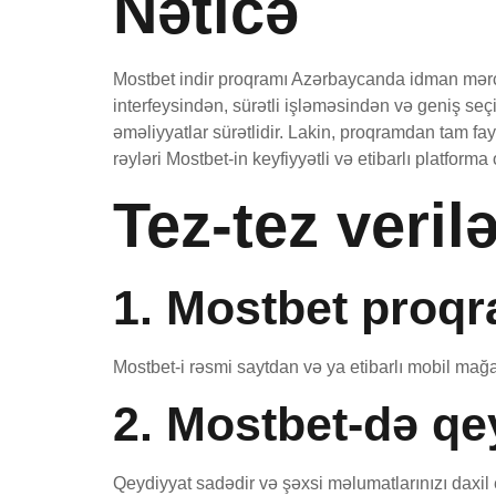
Nəticə
Mostbet indir proqramı Azərbaycanda idman mərclə
interfeysindən, sürətli işləməsindən və geniş seç
əməliyyatlar sürətlidir. Lakin, proqramdan tam 
rəyləri Mostbet-in keyfiyyətli və etibarlı platforma
Tez-tez veril
1. Mostbet proqr
Mostbet-i rəsmi saytdan və ya etibarlı mobil mağ
2. Mostbet-də qey
Qeydiyyat sadədir və şəxsi məlumatlarınızı daxil 