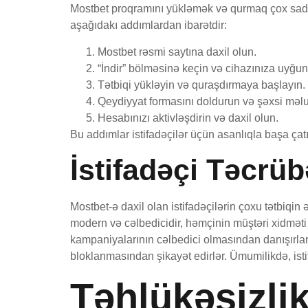
Mostbet proqramını yükləmək və qurmaq çox sadə
aşağıdakı addımlardan ibarətdir:
Mostbet rəsmi saytına daxil olun.
“İndir” bölməsinə keçin və cihazınıza uyğun
Tətbiqi yükləyin və quraşdırmaya başlayın.
Qeydiyyat formasını doldurun və şəxsi məlum
Hesabınızı aktivləşdirin və daxil olun.
Bu addımlar istifadəçilər üçün asanlıqla başa çat
İstifadəçi Təcrübə
Mostbet-ə daxil olan istifadəçilərin çoxu tətbiqin 
modern və cəlbedicidir, həmçinin müştəri xidməti p
kampaniyalarının cəlbedici olmasından danışırlar.
bloklanmasından şikayət edirlər. Ümumilikdə, ist
Təhlükəsizlik