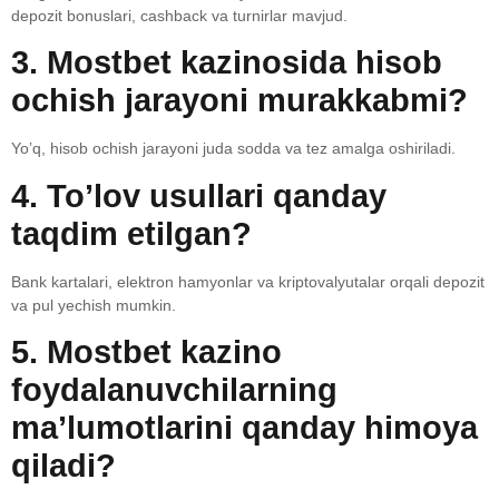
depozit bonuslari, cashback va turnirlar mavjud.
3. Mostbet kazinosida hisob
ochish jarayoni murakkabmi?
Yo’q, hisob ochish jarayoni juda sodda va tez amalga oshiriladi.
4. To’lov usullari qanday
taqdim etilgan?
Bank kartalari, elektron hamyonlar va kriptovalyutalar orqali depozit
va pul yechish mumkin.
5. Mostbet kazino
foydalanuvchilarning
ma’lumotlarini qanday himoya
qiladi?