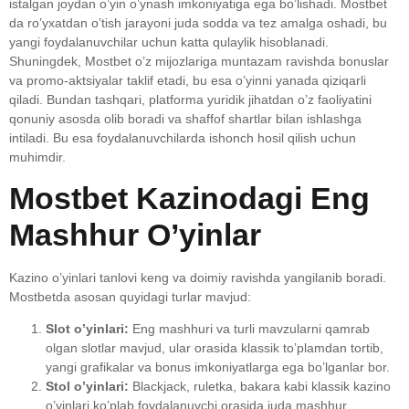
istalgan joydan o’yin o’ynash imkoniyatiga ega bo’lishadi. Mostbet
da ro’yxatdan o’tish jarayoni juda sodda va tez amalga oshadi, bu
yangi foydalanuvchilar uchun katta qulaylik hisoblanadi.
Shuningdek, Mostbet o’z mijozlariga muntazam ravishda bonuslar
va promo-aktsiyalar taklif etadi, bu esa o’yinni yanada qiziqarli
qiladi. Bundan tashqari, platforma yuridik jihatdan o’z faoliyatini
qonuniy asosda olib boradi va shaffof shartlar bilan ishlashga
intiladi. Bu esa foydalanuvchilarda ishonch hosil qilish uchun
muhimdir.
Mostbet Kazinodagi Eng
Mashhur O’yinlar
Kazino o’yinlari tanlovi keng va doimiy ravishda yangilanib boradi.
Mostbetda asosan quyidagi turlar mavjud:
Slot o’yinlari:
Eng mashhuri va turli mavzularni qamrab
olgan slotlar mavjud, ular orasida klassik to’plamdan tortib,
yangi grafikalar va bonus imkoniyatlarga ega bo’lganlar bor.
Stol o’yinlari:
Blackjack, ruletka, bakara kabi klassik kazino
o’yinlari ko’plab foydalanuvchi orasida juda mashhur.