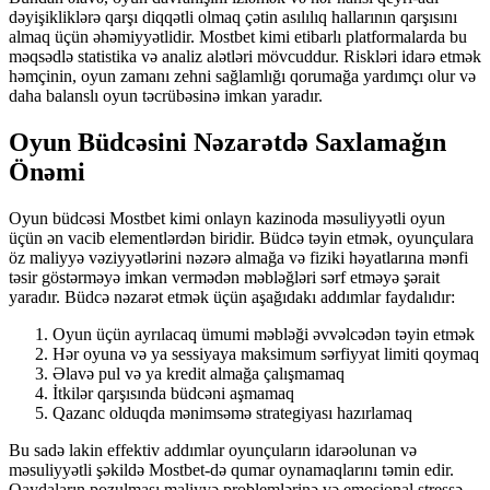
dəyişikliklərə qarşı diqqətli olmaq çətin asılılıq hallarının qarşısını
almaq üçün əhəmiyyətlidir. Mostbet kimi etibarlı platformalarda bu
məqsədlə statistika və analiz alətləri mövcuddur. Riskləri idarə etmək
həmçinin, oyun zamanı zehni sağlamlığı qorumağa yardımçı olur və
daha balanslı oyun təcrübəsinə imkan yaradır.
Oyun Büdcəsini Nəzarətdə Saxlamağın
Önəmi
Oyun büdcəsi Mostbet kimi onlayn kazinoda məsuliyyətli oyun
üçün ən vacib elementlərdən biridir. Büdcə təyin etmək, oyunçulara
öz maliyyə vəziyyətlərini nəzərə almağa və fiziki həyatlarına mənfi
təsir göstərməyə imkan vermədən məbləğləri sərf etməyə şərait
yaradır. Büdcə nəzarət etmək üçün aşağıdakı addımlar faydalıdır:
Oyun üçün ayrılacaq ümumi məbləği əvvəlcədən təyin etmək
Hər oyuna və ya sessiyaya maksimum sərfiyyat limiti qoymaq
Əlavə pul və ya kredit almağa çalışmamaq
İtkilər qarşısında büdcəni aşmamaq
Qazanc olduqda mənimsəmə strategiyası hazırlamaq
Bu sadə lakin effektiv addımlar oyunçuların idarəolunan və
məsuliyyətli şəkildə Mostbet-də qumar oynamaqlarını təmin edir.
Qaydaların pozulması maliyyə problemlərinə və emosional stressə