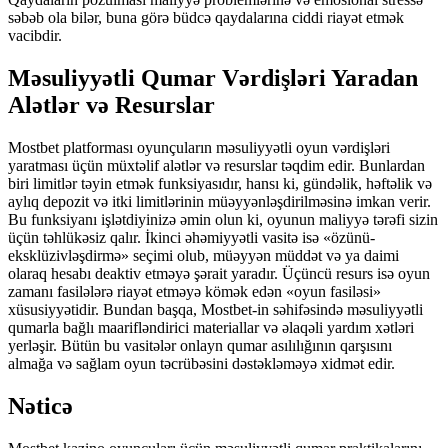
səbəb ola bilər, buna görə büdcə qaydalarına ciddi riayət etmək
vacibdir.
Məsuliyyətli Qumar Vərdişləri Yaradan
Alətlər və Resurslar
Mostbet platforması oyunçuların məsuliyyətli oyun vərdişləri
yaratması üçün müxtəlif alətlər və resurslar təqdim edir. Bunlardan
biri limitlər təyin etmək funksiyasıdır, hansı ki, gündəlik, həftəlik və
aylıq depozit və itki limitlərinin müəyyənləşdirilməsinə imkan verir.
Bu funksiyanı işlətdiyinizə əmin olun ki, oyunun maliyyə tərəfi sizin
üçün təhlükəsiz qalır. İkinci əhəmiyyətli vasitə isə «özünü-
eksklüzivləşdirmə» seçimi olub, müəyyən müddət və ya daimi
olaraq hesabı deaktiv etməyə şərait yaradır. Üçüncü resurs isə oyun
zamanı fasilələrə riayət etməyə kömək edən «oyun fasiləsi»
xüsusiyyətidir. Bundan başqa, Mostbet-in səhifəsində məsuliyyətli
qumarla bağlı maarifləndirici materiallar və əlaqəli yardım xətləri
yerləşir. Bütün bu vasitələr onlayn qumar asılılığının qarşısını
almağa və sağlam oyun təcrübəsini dəstəkləməyə xidmət edir.
Nəticə