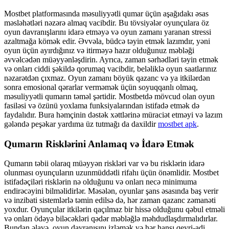
Mostbet platformasında məsuliyyətli qumar üçün aşağıdakı əsas
məsləhətləri nəzərə almaq vacibdir. Bu tövsiyələr oyunçulara öz
oyun davranışlarını idarə etməyə və oyun zamanı yaranan stressi
azaltmağa kömək edir. Əvvəla, büdcə təyin etmək lazımdır, yəni
oyun üçün ayırdığınız və itirməyə hazır olduğunuz məbləği
əvvəlcədən müəyyənləşdirin. Ayrıca, zaman sərhədləri təyin etmək
və onları ciddi şəkildə qorumaq vacibdir, beləliklə oyun saatlarınız
nəzarətdən çıxmaz. Oyun zamanı böyük qazanc və ya itkilərdən
sonra emosional qərarlar verməmək üçün soyuqqanlı olmaq,
məsuliyyətli qumarın təməl şərtidir. Mostbetdə mövcud olan oyun
fasiləsi və özünü yoxlama funksiyalarından istifadə etmək də
faydalıdır. Bura həmçinin dəstək xəttlərinə müraciət etməyi və lazım
gələndə peşəkar yardıma üz tutmağı da daxildir
mostbet apk
.
Qumarın Risklərini Anlamaq və İdarə Etmək
Qumarın təbii olaraq müəyyən riskləri var və bu risklərin idarə
olunması oyunçuların uzunmüddətli rifahı üçün önəmlidir. Mostbet
istifadəçiləri risklərin nə olduğunu və onları necə minimuma
endirəcəyini bilməlidirlər. Məsələn, oyunlar şans əsasında baş verir
və inzibati sistemlərlə təmin edilsə də, hər zaman qazanc zəmanəti
yoxdur. Oyunçular itkilərin qaçılmaz bir hissə olduğunu qəbul etməli
və onları ödəyə biləcəkləri qədər məbləğlə məhdudlaşdırmalıdırlar.
Bundan əlavə, oyun davranışını izləmək və hər hansı qeyri-adi