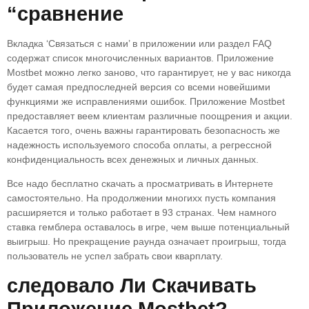
“сравнение
Вкладка ‘Связаться с нами’ в приложении или раздел FAQ
содержат список многочисленных вариантов. Приложение
Mostbet можно легко заново, что гарантирует, не у вас никогда
будет самая предпоследней версия со всеми новейшими
функциями же исправлениями ошибок. Приложение Mostbet
предоставляет веем клиентам различные поощрения и акции.
Касается того, очень важны гарантировать безопасность же
надежность используемого способа оплаты, а регрессной
конфиденциальность всех денежных и личных данных.
Все надо бесплатно скачать а просматривать в Интернете
самостоятельно. На продолжении многихx пусть компания
расширяется и только работает в 93 странах. Чем намного
ставка гемблера оставалось в игре, чем выше потенциальный
выигрыш. Но прекращение раунда означает проигрыш, тогда
пользователь не успел забрать свои кварплату.
следовало Ли Скачивать
Приложение Mostbet?