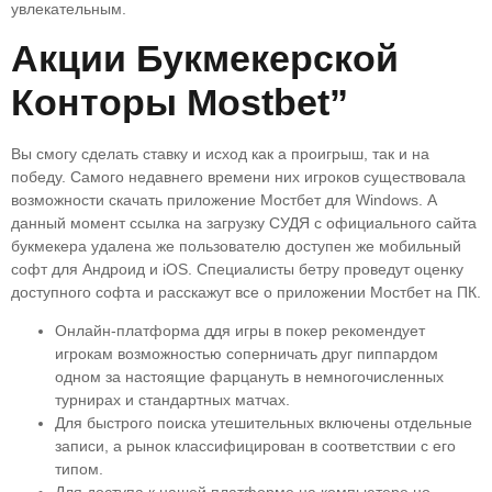
увлекательным.
Акции Букмекерской
Конторы Mostbet”
Вы смогу сделать ставку и исход как а проигрыш, так и на
победу. Самого недавнего времени них игроков существовала
возможности скачать приложение Мостбет для Windows. А
данный момент ссылка на загрузку СУДЯ с официального сайта
букмекера удалена же пользователю доступен же мобильный
софт для Андроид и iOS. Специалисты бетру проведут оценку
доступного софта и расскажут все о приложении Мостбет на ПК.
Онлайн-платформа ддя игры в покер рекомендует
игрокам возможностью соперничать друг пиппардом
одном за настоящие фарцануть в немногочисленных
турнирах и стандартных матчах.
Для быстрого поиска утешительных включены отдельные
записи, а рынок классифицирован в соответствии с его
типом.
Для доступа к нашей платформе на компьютере но