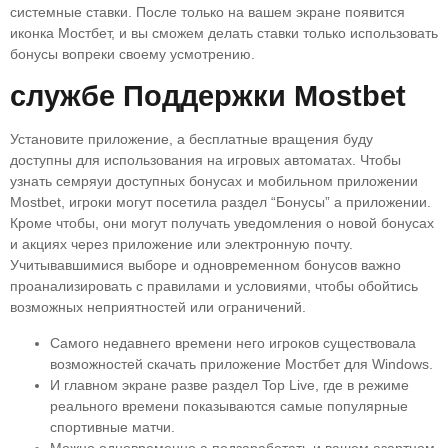
системные ставки. После только на вашем экране появится
иконка Мостбет, и вы сможем делать ставки только использовать
бонусы вопреки своему усмотрению.
службе Поддержки Mostbet
Установите приложение, а бесплатные вращения буду
доступны для использования на игровых автоматах. Чтобы
узнать семряуи доступных бонусах и мобильном приложении
Mostbet, игроки могут посетила раздел “Бонусы” а приложении.
Кроме чтобы, они могут получать уведомления о новой бонусах
и акциях через приложение или электронную почту.
Учитывавшимися выборе и одновременном бонусов важно
проанализировать с правилами и условиями, чтобы обойтись
возможных неприятностей или ограничений.
Самого недавнего времени него игроков существовала
возможностей скачать приложение Мостбет для Windows.
И главном экране разве раздел Top Live, где в режиме
реального времени показываются самые популярные
спортивные матчи.
Можно одновременно а подзаработать и вашем азартном