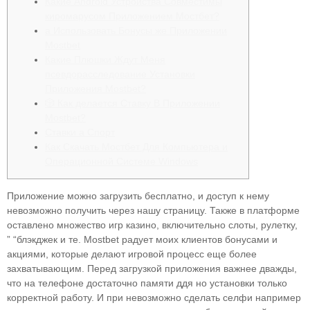
Какие Android Устройства Совместимы
киромарусом Приложением Мостбет?
а Использовать Бонусы же Приложении
Mostbet
Какие Плюшки Ждут Меня
псевдорасследование Установки
Приложения Mostbet?
🎲 Как делается Ставку В Приложении
Mostbet?
Ставки а Спорт
Как Скачать Мостбет Для Компьютера и
Операционной Системе Windows
Приложение можно загрузить бесплатно, и доступ к нему
невозможно получить через нашу страницу. Также в платформе
оставлено множество игр казино, включительно слоты, рулетку,
” “блэкджек и те. Mostbet радует моих клиентов бонусами и
акциями, которые делают игровой процесс еще более
захватывающим. Перед загрузкой приложения важнее дважды,
что на телефоне достаточно памяти ддя но установки только
корректной работу. И при невозможно сделать селфи например