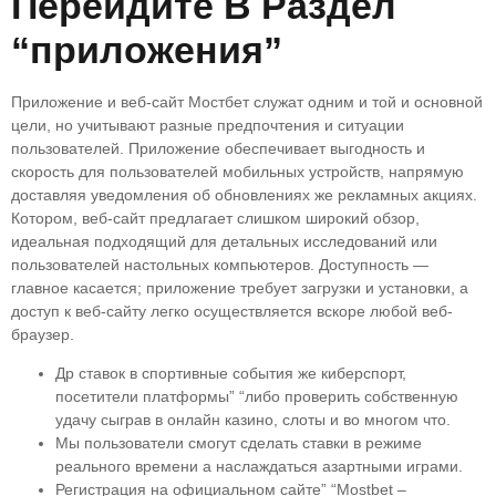
Перейдите В Раздел
“приложения”
Приложение и веб-сайт Мостбет служат одним и той и основной
цели, но учитывают разные предпочтения и ситуации
пользователей. Приложение обеспечивает выгодность и
скорость для пользователей мобильных устройств, напрямую
доставляя уведомления об обновлениях же рекламных акциях.
Котором, веб-сайт предлагает слишком широкий обзор,
идеальная подходящий для детальных исследований или
пользователей настольных компьютеров. Доступность —
главное касается; приложение требует загрузки и установки, а
доступ к веб-сайту легко осуществляется вскоре любой веб-
браузер.
Др ставок в спортивные события же киберспорт,
посетители платформы” “либо проверить собственную
удачу сыграв в онлайн казино, слоты и во многом что.
Мы пользователи смогут сделать ставки в режиме
реального времени а наслаждаться азартными играми.
Регистрация на официальном сайте” “Mostbet –