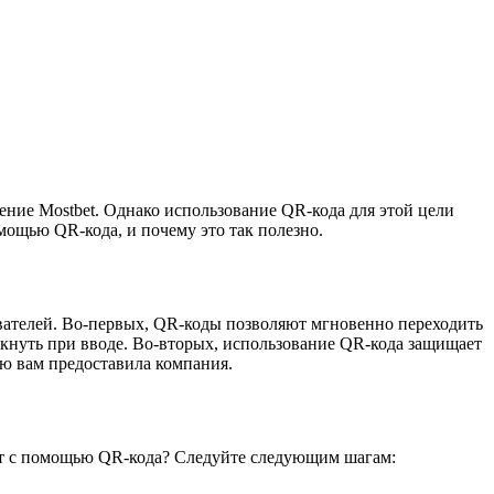
ение Mostbet. Однако использование QR-кода для этой цели
мощью QR-кода, и почему это так полезно.
ователей. Во-первых, QR-коды позволяют мгновенно переходить
никнуть при вводе. Во-вторых, использование QR-кода защищает
ую вам предоставила компания.
бет с помощью QR-кода? Следуйте следующим шагам: