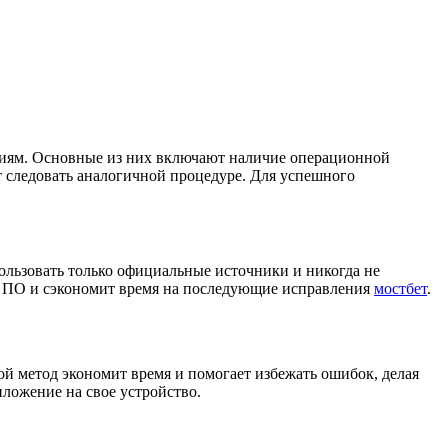
аниям. Основные из них включают наличие операционной
ут следовать аналогичной процедуре. Для успешного
ользовать только официальные источники и никогда не
го ПО и сэкономит время на последующие исправления
мостбет
.
й метод экономит время и помогает избежать ошибок, делая
ложение на свое устройство.