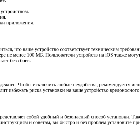
ве.
устройством.
ия.
вки приложения.
диться, что ваше устройство соответствует техническим требов
мере не менее 100 МБ. Пользователи устройств на iOS также мог
ает без сбоев.
надежнее. Чтобы исключить любые неудобства, рекомендуется исп
олит избежать риска установки на ваше устройство вредоносно
едставляет собой удобный и безопасный способ установки. Тако
струкциям и советам, вы быстро и без проблем установите при