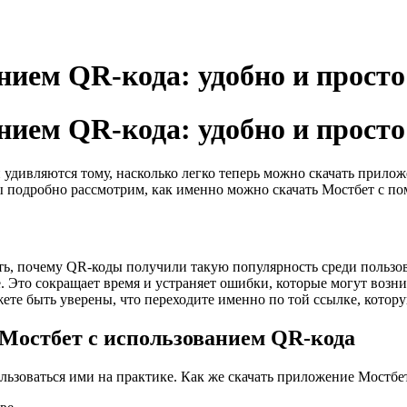
нием QR-кода: удобно и просто
нием QR-кода: удобно и просто
удивляются тому, насколько легко теперь можно скачать прилож
ы подробно рассмотрим, как именно можно скачать Мостбет с по
ять, почему QR-коды получили такую популярность среди польз
е. Это сокращает время и устраняет ошибки, которые могут воз
жете быть уверены, что переходите именно по той ссылке, котор
Мостбет с использованием QR-кода
пользоваться ими на практике. Как же скачать приложение Мост