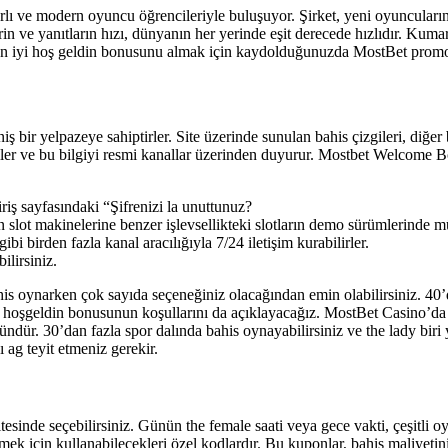
rlı ve modern oyuncu öğrencileriyle buluşuyor. Şirket, yeni oyuncuları
erin ve yanıtların hızı, dünyanın her yerinde eşit derecede hızlıdır. Ku
cut en iyi hoş geldin bonusunu almak için kaydolduğunuzda MostBet p
iş bir yelpazeye sahiptirler. Site üzerinde sunulan bahis çizgileri, diğer
eller ve bu bilgiyi resmi kanallar üzerinden duyurur. Mostbet Welcome B
iriş sayfasındaki “Şifrenizi la unuttunuz?
 slot makinelerine benzer işlevsellikteki slotların demo sürümlerinde
i birden fazla kanal aracılığıyla 7/24 iletişim kurabilirler.
ilirsiniz.
s oynarken çok sayıda seçeneğiniz olacağından emin olabilirsiniz. 40’da
 hoşgeldin bonusunun koşullarını da açıklayacağız. MostBet Casino’da
dür. 30’dan fazla spor dalında bahis oynayabilirsiniz ve the lady biri ya
 ag teyit etmeniz gerekir.
itesinde seçebilirsiniz. Günün the female saati veya gece vakti, çeşitli o
tmek için kullanabilecekleri özel kodlardır. Bu kuponlar, bahis maliyeti