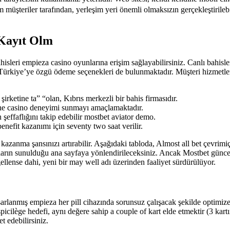
müşteriler tarafından, yerleşim yeri önemli olmaksızın gerçekleştirileb
 Kayıt Olm
isleri empieza casino oyunlarına erişim sağlayabilirsiniz. Canlı bahisle
a Türkiye’ye özgü ödeme seçenekleri de bulunmaktadır. Müşteri hizmetle
ketine ta” “olan, Kıbrıs merkezli bir bahis firmasıdır.
nline casino deneyimi sunmayı amaçlamaktadır.
effaflığını takip edebilir mostbet aviator demo.
benefit kazanımı için seventy two saat verilir.
zanma şansınızı artırabilir. Aşağıdaki tabloda, Almost all bet çevrimiçi 
rın sunulduğu ana sayfaya yönlendirileceksiniz. Ancak Mostbet güncel g
llense dahi, yeni bir may well adı üzerinden faaliyet sürdürülüyor.
arlanmış empieza her pill cihazında sorunsuz çalışacak şekilde optimize
lège hedefi, aynı değere sahip a couple of kart elde etmektir (3 kartın 
t edebilirsiniz.