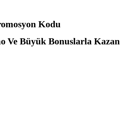
Promosyon Kodu
ino Ve Büyük Bonuslarla Kazan