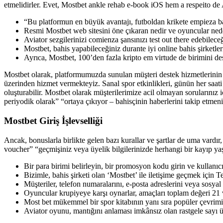
etmelidirler. Evet, Mostbet ankle rehab e-book iOS hem a respeito de 
“Bu platformun en büyük avantajı, futboldan krikete empieza b
Resmi Mostbet web sitesini öne çıkaran nedir ve oyuncular ned
Aviator sezgilerinizi comienza şansınızı test out there edebilece
Mostbet, bahis yapabileceğiniz durante iyi online bahis şirketleri
Ayrıca, Mostbet, 100’den fazla kripto em virtude de birimini de
Mostbet olarak, platformumuzda sunulan müşteri destek hizmetlerinin kal
üzerinden hizmet vermekteyiz. Sanal spor etkinlikleri, günün her saati 
oluşturabilir. Mostbet olarak müşterilerimize acil olmayan sorularınız
periyodik olarak” “ortaya çıkıyor – bahisçinin haberlerini takip etmeniz
Mostbet Giriş İşlevselliği
Ancak, bonuslarla birlikte gelen bazı kurallar ve şartlar de uma vardı
voucher” “geçmişiniz veya üyelik bilgilerinizde herhangi bir kayıp y
Bir para birimi belirleyin, bir promosyon kodu girin ve kullanıc
Bizimle, bahis şirketi olan ‘Mostbet’ ile iletişime geçmek için T
Müşteriler, telefon numaralarını, e-posta adreslerini veya sosya
Oyuncular krupiyeye karşı oynarlar, amaçları toplam değeri 21 v
Most bet mükemmel bir spor kitabının yanı sıra popüler çevrimi
Aviator oyunu, mantığını anlaması imkânsız olan rastgele sayı ür