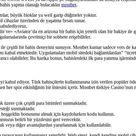
a bahis yapma olanağı bulacaklar
mostbet
.
lamlar, büyük bloklar ya weil garip düğmeler yoktur.
l cihazlar üzerinden de yaşatma fırsatı sunar.
 kabulediyoruz.
r ve» «Aviator’da en arizona bir bahis için yeterli olan bir bakiye ile gir
ulamalarında çevrimiçi bir sohbete erişebilirler.
ı ile çeşitli bir bahis deneyimi sunuyor. Mostbet kumar sadece vers de k
nı kabul etmektedir. Uygulamaları mobil sitedeki bağlantılardan” “ücretsi
 olabilirler. Bu harika bonus, bahislerdeki ilk para yatırma işleminde b
meyi kabul ediyor. Türk bahisçilerin kullanmasına izin verilen popüler 
her spor etkinliğinin bir listesini içerir. Mostbet türkiye Casino’nun m
zere çok çeşitli para birimleri sunmaktadır.
steği sunmaktadır.
 hoşgeldin bonusunu almak için kaydolurken kodu kullanın.
ınızın belirli bir yüzdesini geri verecektir.
k veya diğer avantajlardan yararlanmak için kullanılabilir.
 tarayıcısını kullanmanız yeterlidir. Web sitesi, kendi kendine mobil ci