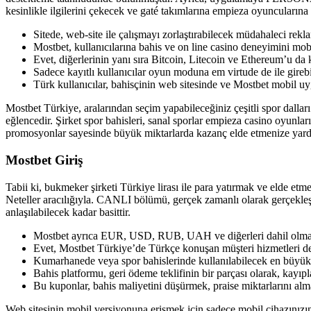
kesinlikle ilgilerini çekecek ve gaté takımlarına empieza oyuncuların
Sitede, web-site ile çalışmayı zorlaştırabilecek müdahaleci rek
Mostbet, kullanıcılarına bahis ve on line casino deneyimini mobi
Evet, diğerlerinin yanı sıra Bitcoin, Litecoin ve Ethereum’u da
Sadece kayıtlı kullanıcılar oyun moduna em virtude de ile girebili
Türk kullanıcılar, bahisçinin web sitesinde ve Mostbet mobil uyg
Mostbet Türkiye, aralarından seçim yapabileceğiniz çeşitli spor dallar
eğlencedir. Şirket spor bahisleri, sanal sporlar empieza casino oyunları
promosyonlar sayesinde büyük miktarlarda kazanç elde etmenize yardımcı
Mostbet Giriş
Tabii ki, bukmeker şirketi Türkiye lirası ile para yatırmak ve elde et
Neteller aracılığıyla. CANLI bölümü, gerçek zamanlı olarak gerçekleşen 
anlaşılabilecek kadar basittir.
Mostbet ayrıca EUR, USD, RUB, UAH ve diğerleri dahil olmak ü
Evet, Mostbet Türkiye’de Türkçe konuşan müşteri hizmetleri de
Kumarhanede veya spor bahislerinde kullanılabilecek en büyük
Bahis platformu, geri ödeme teklifinin bir parçası olarak, kayıplar
Bu kuponlar, bahis maliyetini düşürmek, praise miktarlarını alma
Web sitesinin mobil versiyonuna erişmek için sadece mobil cihazınızın