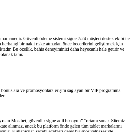
umarhanedir. Güvenli ödeme sistemi sigue 7/24 müşteri destek ekibi ile
herhangi bir nakit riske atmadan önce becerilerini geliştirmek için
tadır. Bu özellik, bahis deneyiminizi daha heyecanlı hale getirir ve
olanak tanır.
l bonuslara ve promosyonlara erişim sağlayan bir VIP programına
er.
 olan Mostbet, güvenilir sigue adil bir oyun” “ortamı sunar. Sitemiz
dikkate alınmaz, ancak bu platform önde gelen tüm tablet markalarını
 Kullanıcılar, seçebilecekleri geniş bir spor yelpazesiyle,