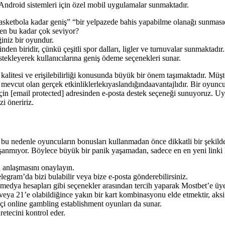
Android sistemleri için özel mobil uygulamalar sunmaktadır.
asketbola kadar geniş” “bir yelpazede bahis yapabilme olanağı sunmasıd
en bu kadar çok seviyor?
ğiniz bir oyundur.
nden biridir, çünkü çeşitli spor dalları, ligler ve turnuvalar sunmaktadır.
stekleyerek kullanıcılarına geniş ödeme seçenekleri sunar.
itesi ve erişilebilirliği konusunda büyük bir önem taşımaktadır. Müşteril
mevcut olan gerçek etkinliklerlekıyaslandığındaavantajlıdır. Bir oyuncu,
 için [email protected] adresinden e-posta destek seçeneği sunuyoruz. U
i öneririz.
r, bu nedenle oyuncuların bonusları kullanmadan önce dikkatli bir şekilde
aşanmıyor. Böylece büyük bir panik yaşamadan, sadece en en yeni linki
ı anlaşmasını onaylayın.
elegram’da bizi bulabilir veya bize e-posta gönderebilirsiniz.
l medya hesapları gibi seçenekler arasından tercih yaparak Mostbet’e üye 
eya 21’e olabildiğince yakın bir kart kombinasyonu elde etmektir, aksi
çi online gambling establishment oyunları da sunar.
etecini kontrol eder.