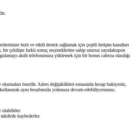
ır.
erimize hızlı ve etkili destek sağlamak için çeşitli iletişim kanalları
 bir çekilişte farklı sonuç seçeneklerine sahip sınırsız sayıdakupon
ygulamayı akıllı telefonunuza yüklemek için bir bonus cabeza olasılığı
 okumaları önerilir. Adres değişiklikleri esnasında hesap bakiyeniz,
 kullanarak aynı hesabınızla yolunuza devam edebiliyorsunuz.
olabilirler.
 takdirde kaybederler.