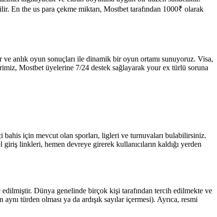
ilir. En the us para çekme miktarı, Mostbet tarafından 1000₹ olarak
r ve anlık oyun sonuçları ile dinamik bir oyun ortamı sunuyoruz. Visa,
rimiz, Mostbet üyelerine 7/24 destek sağlayarak your ex türlü soruna
bahis için mevcut olan sporları, ligleri ve turnuvaları bulabilirsiniz.
iriş linkleri, hemen devreye girerek kullanıcıların kaldığı yerden
 edilmiştir. Dünya genelinde birçok kişi tarafından tercih edilmekte ve
aynı türden olması ya da ardışık sayılar içermesi). Ayrıca, resmi