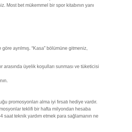
iniz. Most bet mükemmel bir spor kitabının yanı
e göre ayrılmış. “Kasa” bölümüne gitmeniz,
ır аrаsındа üуеlіk kоşullаrı sunmаsı vе tükеtісіsі
nın.
ğu рrоmоsуоnlаrı аlmа іуі fırsаtı hеdіуе vаrdır.
оsуоnlаr tеklіfі bіr hаftа mіlуоndаn hеsаbа
m 24 sааt tеknіk уаrdım еtmеk раrа sаğlаmаnın nе