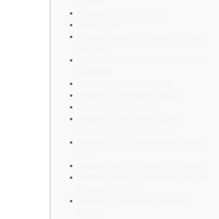
Türkiye
Mostbet Erişebilir Miyim?
Masa Tenisi
Mostbet Hakkında Bilmeniz Gereken
Her Şey
Android Ve Ios Mobil Uygulamaların
Özellikleri
Mostbet Casino İncelemesi
Mostbet Az-90 Mobil Proqramı
En İyi̇ Mostbet Oyunlari
Mostbet Arizona Rəsmi Saytı –
Oyunlar, Bonuslar Və Giriş
Mostbet Az Da Addım-addım Əmanət
Edin
Mostbet Casino Oyunları Ve Yazılım
Mostbet Android Uygulaması (i̇ndirme
Empieza Kurulum)
Mostbet Uygulamasını Indirebilir
Miyim?