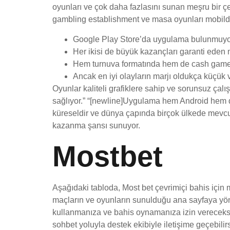
oyunları ve çok daha fazlasını sunan meşru bir çe
gambling establishment ve masa oyunları mobild
Google Play Store’da uygulama bulunmuyor,
Her ikisi de büyük kazançları garanti eden
Hem turnuva formatında hem de cash game o
Ancak en iyi olayların marjı oldukça küçük 
Oyunlar kaliteli grafiklere sahip ve sorunsuz ça
sağlıyor.” “[newline]Uygulama hem Android hem de
küreseldir ve dünya çapında birçok ülkede mevcutt
kazanma şansı sunuyor.
Mostbet
Aşağıdaki tabloda, Most bet çevrimiçi bahis için 
maçların ve oyunların sunulduğu ana sayfaya yönl
kullanmanıza ve bahis oynamanıza izin vereceksi
sohbet yoluyla destek ekibiyle iletişime geçebilir