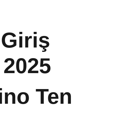
Giriş
 2025
ino Ten