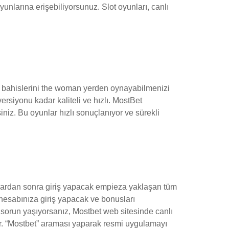
unlarına erişebiliyorsunuz. Slot oyunları, canlı
or bahislerini the woman yerden oynayabilmenizi
siyonu kadar kaliteli ve hızlı. MostBet
niz. Bu oyunlar hızlı sonuçlanıyor ve sürekli
dımlardan sonra giriş yapacak empieza yaklaşan tüm
hesabınıza giriş yapacak ve bonusları
orun yaşıyorsanız, Mostbet web sitesinde canlı
iyor. “Mostbet” araması yaparak resmi uygulamayı