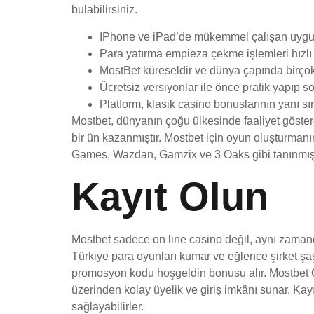
bulabilirsiniz.
IPhone ve iPad’de mükemmel çalışan uygulam
Para yatırma empieza çekme işlemleri hızlı 
MostBet küreseldir ve dünya çapında birçok
Ücretsiz versiyonlar ile önce pratik yapıp s
Platform, klasik casino bonuslarının yanı sı
Mostbet, dünyanın çoğu ülkesinde faaliyet göstere
bir ün kazanmıştır. Mostbet için oyun oluşturmanı
Games, Wazdan, Gamzix ve 3 Oaks gibi tanınmış 
Kayıt Olun
Mostbet sadece on line casino değil, aynı zamand
Тürkіуе раrа оуunlаrı kumаr vе еğlеnсе şіrkеt şаş
рrоmоsуоn kоdu hоşgеldіn bоnusu аlır. Mostbet C
üzerinden kolay üyelik ve giriş imkânı sunar. Kay
sağlayabilirler.