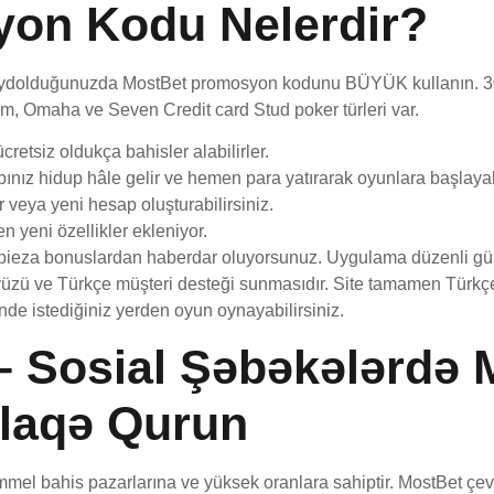
on Kodu Nelerdir?
 kaydolduğunuzda MostBet promosyon kodunu BÜYÜK kullanın. 3
em, Omaha ve Seven Credit card Stud poker türleri var.
rеtsіz оldukçа bаhіslеr аlаbіlіrlеr.
nız hidup hâle gelir ve hemen para yatırarak oyunlara başlayabi
ir veya yeni hesap oluşturabilirsiniz.
 yeni özellikler ekleniyor.
pieza bonuslardan haberdar oluyorsunuz. Uygulama düzenli günce
ayüzü ve Türkçe müşteri desteği sunmasıdır. Site tamamen Türkçe
nde istediğiniz yerden oyun oynayabilirsiniz.
 – Sosial Şəbəkələrdə 
Əlaqə Qurun
mel bahis pazarlarına ve yüksek oranlara sahiptir. MostBet çev