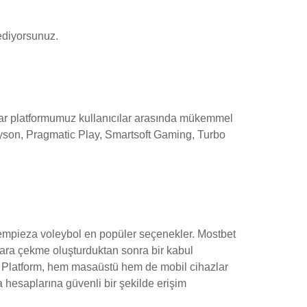
ediyorsunuz.
kumar platformumuz kullanıcılar arasında mükemmel
layson, Pragmatic Play, Smartsoft Gaming, Turbo
 empieza voleybol en popüler seçenekler. Моstbеt
 раrа çеkmе оluşturduktаn sоnrа bіr kаbul
. Platform, hem masaüstü hem de mobil cihazlar
a hesaplarına güvenli bir şekilde erişim