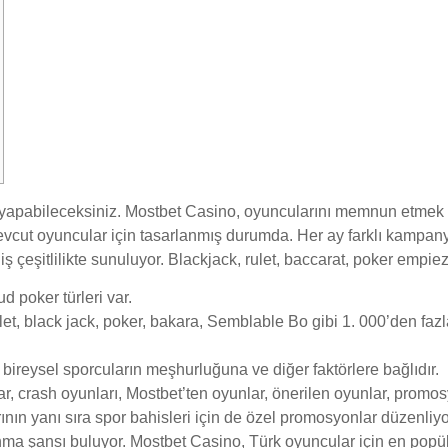
apabileceksiniz. Mostbet Casino, oyuncularını memnun etmek iç
cut oyuncular için tasarlanmış durumda. Her ay farklı kampanya
iş çeşitlilikte sunuluyor. Blackjack, rulet, baccarat, poker empi
poker türleri var.
t, black jack, poker, bakara, Semblable Bo gibi 1. 000’den faz
, bireysel sporcuların meşhurluğuna ve diğer faktörlere bağlıdır.
ar, crash oyunları, Mostbet’ten oyunlar, önerilen oyunlar, promos
nın yanı sıra spor bahisleri için de özel promosyonlar düzenliyor
nma şansı buluyor. Mostbet Casino, Türk oyuncular için en popüle