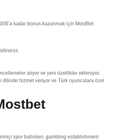
00$’a kadar bonus kazanmak için MostBet
lirsiniz.
llemeler alıyor ve yeni özellikler ekleniyor.
 dilinde hizmet veriyor ve Türk oyunculara özel
Mostbet
rimiçi spor bahisleri, gambling establishment