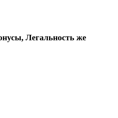
онусы, Легальность же