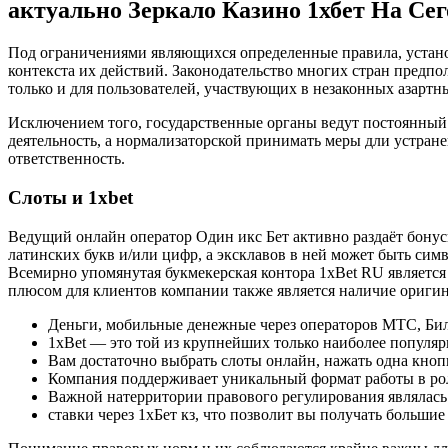
актуально Зеркало Казино 1хбет На Се
Под ограничениями являющихся определенные правила, устано
контекста их действий. Законодательство многих стран предпо
только и для пользователей, участвующих в незаконных азартн
Исключением того, государственные органы ведут постоянный м
деятельность, а нормализаторской принимать меры дли устра
ответственность.
Слоты и 1xbet
Ведущий онлайн оператор Один икс Бет активно раздаёт бону
латинских букв и/или цифр, а эксклавов в ней может быть сим
Всемирно упомянутая букмекерская контора 1xBet RU являет
плюсом для клиентов компании также является наличие ориги
Деньги, мобильные денежные через операторов МТС, Бил
1xBet — это той из крупнейших только наиболее популя
Вам достаточно выбрать слоты онлайн, нажать одна кноп
Компания поддерживает уникальный формат работы в рол
Важной натерритории правового регулирования являлась
ставки через 1хБет кз, что позволит вы получать больши