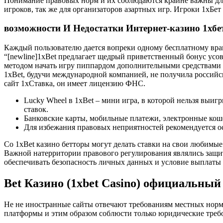
Понимание правовых норм и их соблюдаются крайне важны для 
игроков, так же для организаторов азартных игр. Игроки 1хБет
возможности И Недостатки Интернет-казино 1хбе
Каждый пользователю дается вопреки одному бесплатному враще
“[newline]1xBet предлагает щедрый приветственный бонус усов
методом начать игру пиппардом дополнительными средствами н
1xBet, будучи международной компанией, не получила российс
сайт 1xСтавка, он имеет лицензию ФНС.
Lucky Wheel в 1xBet – мини игра, в которой нельзя выи
ставок.
Банковские карты, мобильные платежи, электронные кош
Для избежания правовых неприятностей рекомендуется ос
Со 1xBet казино бетторы могут делать ставки на свои любимы
Важной натерритории правового регулирования являлись защит
обеспечивать безопасность личных данных и условие выплат
Bet Казино (1xbet Casino) официальны
Не не иностранные сайты отвечают требованиям местных норма
платформы и этим образом соблюсти только юридические требо