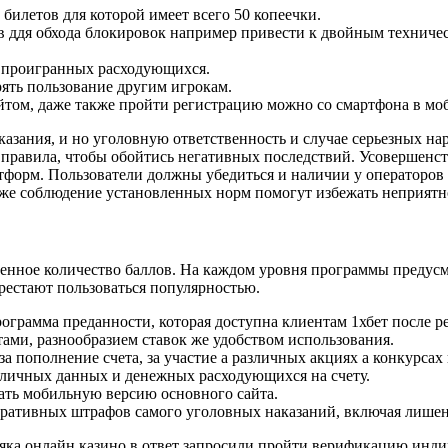
билетов для которой имеет всего 50 копеечки.
в ддя обхода блокировок например привести к двойным техничес
 проигранных расходующихся.
рять пользование другим игрокам.
йтом, даже также пройти регистрацию можно со смартфона в м
зания, и но уголовную ответственность и случае серьезных нар
 правила, чтобы обойтись негативных последствий. Усовершенст
тформ. Пользователи должны убедиться и наличии у операторов
же соблюдение установленных норм помогут избежать неприятное
енное количество баллов. На каждом уровня программы предус
рестают пользоваться популярностью.
грамма преданности, которая доступна клиентам 1хбет после р
ами, разнообразием ставок же удобством использования.
за пополнение счета, за участие а различных акциях а конкурс
 личных данных и денежных расходующихся на счету.
ать мобильную версию основного сайта.
тративных штрафов самого уголовных наказаний, включая лишен
рняка онлайн казино в ответ запросили пройти верификацию ин