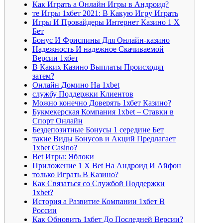
Как Играть а Онлайн Игры в Андроид?
те Игры 1хбет 2021: В Какую Игру Играть
Игры И Провайдеры Интернет Казино 1 Х
Бет
Бонус И Фриспины Для Онлайн-казино
Надежность И надежное Скачиваемой
Версии 1хбет
В Каких Казино Выплаты Происходят
затем?
Онлайн Домино На 1xbet
службу Поддержки Клиентов
Можно конечно Доверять 1хбет Казино?
Букмекерская Компания 1xbet – Ставки в
Спорт Онлайн
Бездепозитные Бонусы 1 середине Бет
такие Виды Бонусов и Акций Предлагает
1xbet Casino?
Bet Игры: Яблоки
Приложение 1 X Bet На Андроид И Айфон
только Играть В Казино?
Как Связаться со Службой Поддержки
1xbet?
История а Развитие Компании 1хбет В
России
Как Обновить 1хбет До Последней Версии?