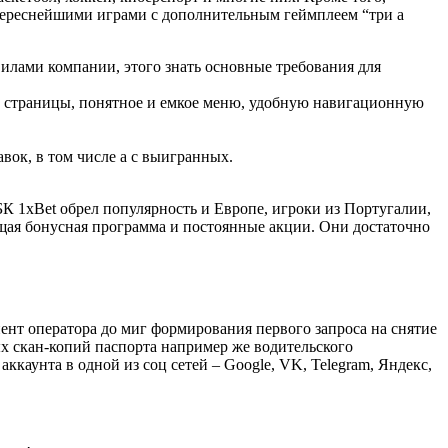
нтереснейшими играми с дополнительным геймплеем “три а
вилами компании, этого знать основные требования для
й страницы, понятное и емкое меню, удобную навигационную
авок, в том числе а с выигранных.
БК 1xBet обрел популярность и Европе, игроки из Португалии,
щая бонусная программа и постоянные акции. Они достаточно
т оператора до миг формирования первого запроса на снятие
х скан-копий паспорта например же водительского
каунта в одной из соц сетей – Google, VK, Telegram, Яндекс,