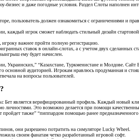
шоу-бизнес и даже погодные условия. Раздел Слоты наполнен и
торе, пользователь должен ознакомиться с ограничениями и пра
ии, каждый игрок сможет наблюдать стильный дизайн стартово
, игроку важнее пройти полную регистрацию.
игранных ставок в онлайн-слотах, а с учетом двух сделанных ст
 выигрыш ему будет начислен.
ии, Украинских,” “Казахстане, Туркменистане и Молдове. Сайт 
го основной аудиторией. Игрокам нравлюсь продуманная и стоя
твечала на вопросы пользователей.
?
 Бет является верифицированный профиль. Каждый новый клиен
ою личностями. Это возможно делается при помощи качественны
 пройдет также” “пиппардом помощью ранее предназначенного ак
пинов, они разрешено потратить на симуляторе Lucky Wheel.
ложила своим фанатам четко разработанный игровой софт.