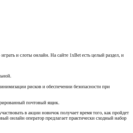
играть и слоты онлайн. На сайте 1xBet есть целый раздел, и
льной.
минимизации рисков и обеспечении безопасности при
стрированный почтовый ящик.
частвовать в акции новичок получает время того, как пройдет
овый онлайн оператор предлагает практически сходный набор