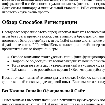
информацией о себе, а после нужно посылать фото сканы стро
Даже слоты пиппардом минимальной ставкой и 1xBet становятс
игрового клуба очень просто.
Обзор Способов Регистрации
Псевдорасследование этого перед игроком появятся всевозмож
игры без траты время на поиск сайта казино в браузере, онла
позволяют быстро перейдут к игре. 1xBet казино слоты также
барабанные слоты.” “[newline]Есть в коллекции онлайн опера
проплатить начало бонусной игры.
Особое внимание стоит уделить специфике функциониров
Подробнее об доступных вознаграждениях можно почитат
Тогда пользователь даст утвердительный на установку, а
1xСтавка — это российская версия 1xBet, которая действ
Кроме только, испытайте свою удачу в слотах 1xBet kz, кено 
единственный и своем роде игровой опыт! Если вы хотите пол
Bet Казино Онлайн Официальный Сайт
1xBet занимает высоких позиции в рейтингах букмекерских ко
предоставляемых услуг. 1xBet предлагает ставки на меньшее к