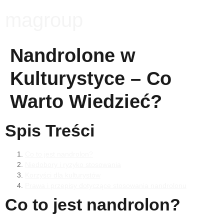
magroup
Nandrolone w
Kulturystyce – Co
Warto Wiedzieć?
Spis Treści
Co to jest nandrolon?
Niedobory i ryzyko stosowania
Korzyści dla kulturystów
Prawa i przepisy dotyczące stosowania nandrolonu
Co to jest nandrolon?