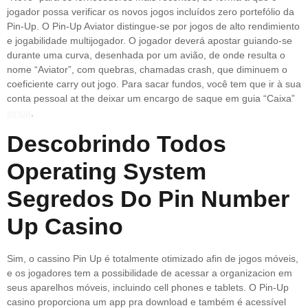
jogador possa verificar os novos jogos incluídos zero portefólio da
Pin-Up. O Pin-Up Aviator distingue-se por jogos de alto rendimiento
e jogabilidade multijogador. O jogador deverá apostar guiando-se
durante uma curva, desenhada por um avião, de onde resulta o
nome “Aviator”, com quebras, chamadas crash, que diminuem o
coeficiente carry out jogo. Para sacar fundos, você tem que ir à sua
conta pessoal at the deixar um encargo de saque em guia “Caixa”
pinup
.
Descobrindo Todos
Operating System
Segredos Do Pin Number
Up Casino
Sim, o cassino Pin Up é totalmente otimizado afin de jogos móveis,
e os jogadores tem a possibilidade de acessar a organizacion em
seus aparelhos móveis, incluindo cell phones e tablets. O Pin-Up
casino proporciona um app pra download e também é acessível