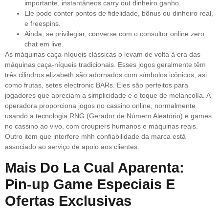
importante, instantâneos carry out dinheiro ganho.
Ele pode conter pontos de fidelidade, bônus ou dinheiro real,
e freespins.
Ainda, se privilegiar, converse com o consultor online zero
chat em live.
As máquinas caça-níqueis clássicas o levam de volta à era das
máquinas caça-níqueis tradicionais. Esses jogos geralmente têm
três cilindros elizabeth são adornados com símbolos icônicos, asi
como frutas, setes electronic BARs. Eles são perfeitos para
jogadores que apreciam a simplicidade e o toque de melancolía. A
operadora proporciona jogos no cassino online, normalmente
usando a tecnologia RNG (Gerador de Número Aleatório) e games
no cassino ao vivo, com croupiers humanos e máquinas reais.
Outro item que interfere mhh confiabilidade da marca está
associado ao serviço de apoio aos clientes.
Mais Do La Cual Aparenta:
Pin-up Game Especiais E
Ofertas Exclusivas