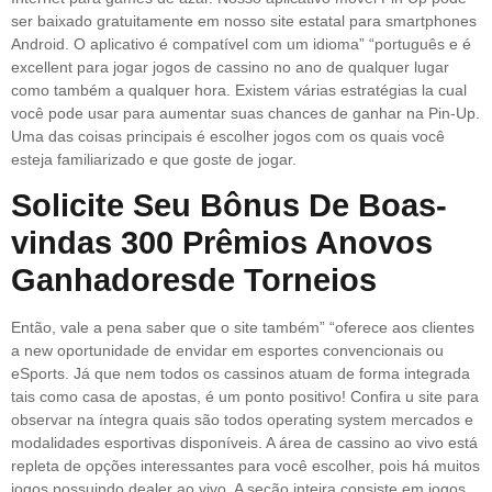
ser baixado gratuitamente em nosso site estatal para smartphones
Android. O aplicativo é compatível com um idioma” “português e é
excellent para jogar jogos de cassino no ano de qualquer lugar
como também a qualquer hora. Existem várias estratégias la cual
você pode usar para aumentar suas chances de ganhar na Pin-Up.
Uma das coisas principais é escolher jogos com os quais você
esteja familiarizado e que goste de jogar.
Solicite Seu Bônus De Boas-
vindas 300 Prêmios Anovos
Ganhadoresde Torneios
Então, vale a pena saber que o site também” “oferece aos clientes
a new oportunidade de envidar em esportes convencionais ou
eSports. Já que nem todos os cassinos atuam de forma integrada
tais como casa de apostas, é um ponto positivo! Confira u site para
observar na íntegra quais são todos operating system mercados e
modalidades esportivas disponíveis. A área de cassino ao vivo está
repleta de opções interessantes para você escolher, pois há muitos
jogos possuindo dealer ao vivo. A seção inteira consiste em jogos