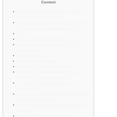
Content
Descobrindo Todos Operating-system
Segredos Do Flag Up Casino
Solicite Seu Bônus Para Boas-vindas 300
Prêmios Anovos Ganhadoresde Torneios
Slots
Política De Jogo Responsável
Promoções Comuns Perform Pin Up On
Line Casino:
Pin Up Do Brasil
Pin-up Aplicativo Móvel
Licença Do Cassino Pin Up Brasil
Mais Do Os Quais Aparenta: Pin-up Jogo
Especiais E Ofertas Exclusivas
Pin-up Jogo Exclusivos E Novos
Lançamentos
Para O Qual É Usado To Demo Na Tablado
De Casino On-line Pin-up?
Existe Bônus De Boas-vindas No Flag Up
Casino?
Design Do Site Estatal Do Cassino