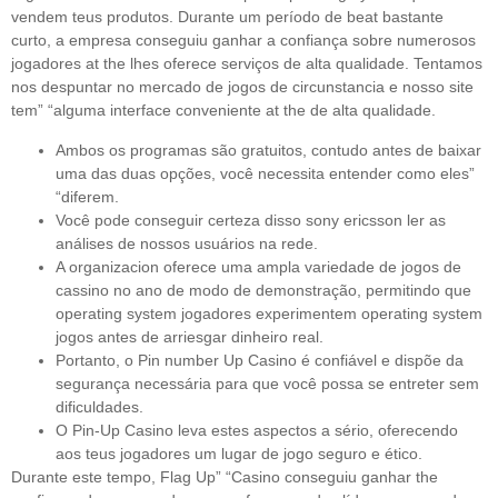
vendem teus produtos. Durante um período de beat bastante
curto, a empresa conseguiu ganhar a confiança sobre numerosos
jogadores at the lhes oferece serviços de alta qualidade. Tentamos
nos despuntar no mercado de jogos de circunstancia e nosso site
tem” “alguma interface conveniente at the de alta qualidade.
Ambos os programas são gratuitos, contudo antes de baixar
uma das duas opções, você necessita entender como eles”
“diferem.
Você pode conseguir certeza disso sony ericsson ler as
análises de nossos usuários na rede.
A organizacion oferece uma ampla variedade de jogos de
cassino no ano de modo de demonstração, permitindo que
operating system jogadores experimentem operating system
jogos antes de arriesgar dinheiro real.
Portanto, o Pin number Up Casino é confiável e dispõe da
segurança necessária para que você possa se entreter sem
dificuldades.
O Pin-Up Casino leva estes aspectos a sério, oferecendo
aos teus jogadores um lugar de jogo seguro e ético.
Durante este tempo, Flag Up” “Casino conseguiu ganhar the