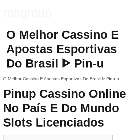
magroup
O Melhor Cassino E
Apostas Esportivas
Do Brasil ᐈ Pin-u
O Melhor Cassino E Apostas Esportivas Do Brasil ᐈ Pin-up
Pinup Cassino Online
No País E Do Mundo
Slots Licenciados