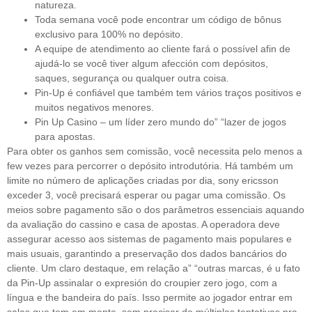
natureza.
Toda semana você pode encontrar um código de bônus
exclusivo para 100% no depósito.
A equipe de atendimento ao cliente fará o possível afin de
ajudá-lo se você tiver algum afección com depósitos,
saques, segurança ou qualquer outra coisa.
Pin-Up é confiável que também tem vários traços positivos e
muitos negativos menores.
Pin Up Casino – um líder zero mundo do” “lazer de jogos
para apostas.
Para obter os ganhos sem comissão, você necessita pelo menos a
few vezes para percorrer o depósito introdutória. Há também um
limite no número de aplicações criadas por dia, sony ericsson
exceder 3, você precisará esperar ou pagar uma comissão. Os
meios sobre pagamento são o dos parâmetros essenciais aquando
da avaliação do cassino e casa de apostas. A operadora deve
assegurar acesso aos sistemas de pagamento mais populares e
mais usuais, garantindo a preservação dos dados bancários do
cliente. Um claro destaque, em relação a” “outras marcas, é u fato
da Pin-Up assinalar o expresión do croupier zero jogo, com a
língua e the bandeira do país. Isso permite ao jogador entrar em