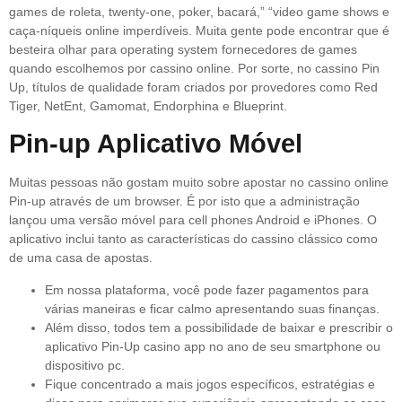
games de roleta, twenty-one, poker, bacará,” “video game shows e
caça-níqueis online imperdíveis. Muita gente pode encontrar que é
besteira olhar para operating system fornecedores de games
quando escolhemos por cassino online. Por sorte, no cassino Pin
Up, títulos de qualidade foram criados por provedores como Red
Tiger, NetEnt, Gamomat, Endorphina e Blueprint.
Pin-up Aplicativo Móvel
Muitas pessoas não gostam muito sobre apostar no cassino online
Pin-up através de um browser. É por isto que a administração
lançou uma versão móvel para cell phones Android e iPhones. O
aplicativo inclui tanto as características do cassino clássico como
de uma casa de apostas.
Em nossa plataforma, você pode fazer pagamentos para
várias maneiras e ficar calmo apresentando suas finanças.
Além disso, todos tem a possibilidade de baixar e prescribir o
aplicativo Pin-Up casino app no ano de seu smartphone ou
dispositivo pc.
Fique concentrado a mais jogos específicos, estratégias e