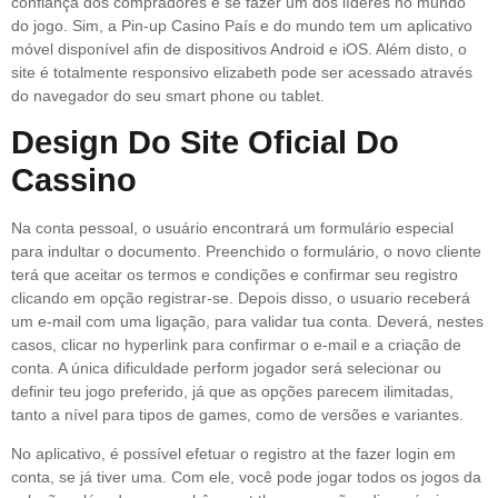
confiança dos compradores e se fazer um dos líderes no mundo
do jogo. Sim, a Pin-up Casino País e do mundo tem um aplicativo
móvel disponível afin de dispositivos Android e iOS. Além disto, o
site é totalmente responsivo elizabeth pode ser acessado através
do navegador do seu smart phone ou tablet.
Design Do Site Oficial Do
Cassino
Na conta pessoal, o usuário encontrará um formulário especial
para indultar o documento. Preenchido o formulário, o novo cliente
terá que aceitar os termos e condições e confirmar seu registro
clicando em opção registrar-se. Depois disso, o usuario receberá
um e-mail com uma ligação, para validar tua conta. Deverá, nestes
casos, clicar no hyperlink para confirmar o e-mail e a criação de
conta. A única dificuldade perform jogador será selecionar ou
definir teu jogo preferido, já que as opções parecem ilimitadas,
tanto a nível para tipos de games, como de versões e variantes.
No aplicativo, é possível efetuar o registro at the fazer login em
conta, se já tiver uma. Com ele, você pode jogar todos os jogos da