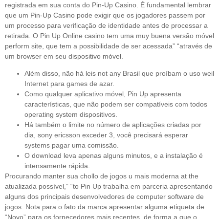
registrada em sua conta do Pin-Up Casino. É fundamental lembrar
que um Pin-Up Casino pode exigir que os jogadores passem por
um processo para verificação de identidade antes de processar a
retirada. O Pin Up Online casino tem uma muy buena versão móvel
perform site, que tem a possibilidade de ser acessada” “através de
um browser em seu dispositivo móvel.
Além disso, não há leis not any Brasil que proíbam o uso weil
Internet para games de azar.
Como qualquer aplicativo móvel, Pin Up apresenta
características, que não podem ser compatíveis com todos
operating system dispositivos.
Há também o limite no número de aplicações criadas por
dia, sony ericsson exceder 3, você precisará esperar
systems pagar uma comissão.
O download leva apenas alguns minutos, e a instalação é
intensamente rápida.
Procurando manter sua chollo de jogos u mais moderna at the
atualizada possível,” “to Pin Up trabalha em parceria apresentando
alguns dos principais desenvolvedores de computer software de
jogos. Nota para o fato da marca apresentar alguma etiqueta de
“Novo” para os fornecedores mais recentes, de forma a que o