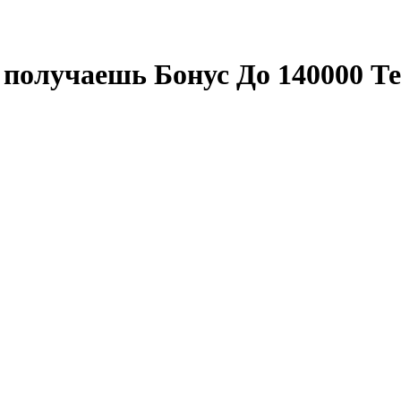
получаешь Бонус До 140000 Те