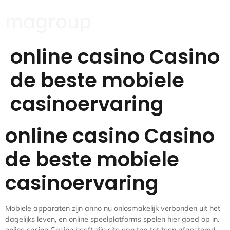
magroup
online casino Casino
de beste mobiele
casinoervaring
online casino Casino
de beste mobiele
casinoervaring
Mobiele apparaten zijn anno nu onlosmakelijk verbonden uit het
dagelijks leven, en online speelplatforms spelen hier goed op in.